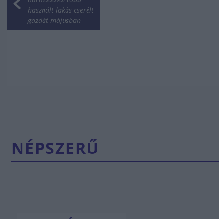
használt lakás cserélt
gazdát májusban
NÉPSZERŰ