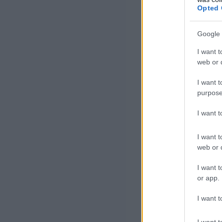
Opted 
Már t
Google 
strat
I want t
web or d
2013
Stati
I want t
purpose
2019
Magy
I want 
segí
I want t
hasz
web or d
újra
I want t
info
or app.
tevé
I want t
legn
I want t