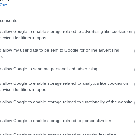
Out
avalyelőtt teljesítettük azt a 2020-ra előirányzott
consents
égiai célt, hogy a hazai kutatók létszámát a
o allow Google to enable storage related to advertising like cookies on
evice identifiers in apps.
-as 38 ezerről 56 ezerre növeljük. A Központi
sztikai Hivatal (KSH) évösszegző jelentése szerint
o allow my user data to be sent to Google for online advertising
s.
-ben több mint 58 ezer kutató dolgozott
arországon. A KFI bértámogatás érdemi
to allow Google to send me personalized advertising.
tséget jelent az elért eredmények megőrzésében,
o allow Google to enable storage related to analytics like cookies on
nosan alapozza meg a gazdaság sikeres
evice identifiers in apps.
indítását. 2021 első negyedévében az
o allow Google to enable storage related to functionality of the website
kommunikáció és a tudományos-műszaki
kenységek nemzetgazdasági szektorokban nőtt a
o allow Google to enable storage related to personalization.
agyobb mértékben a munkavállalók száma. A
o allow Google to enable storage related to security, including