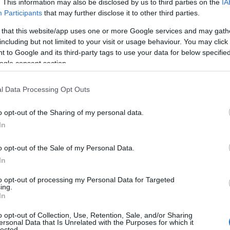
. This information may also be disclosed by us to third parties on the
IA
támogatás tavaly közel 23 ezer,
Participants
that may further disclose it to other third parties.
tegy 17 ezer munkahely
 that this website/app uses one or more Google services and may gath
including but not limited to your visit or usage behaviour. You may click 
éhez járult hozzá.
 to Google and its third-party tags to use your data for below specifi
ogle consent section.
k kiszűrésével a két ütemben összesen több mint
l Data Processing Opt Outs
 mintegy 28 ezer munkavállaló után kaphatott
o opt-out of the Sharing of my personal data.
llalkozások főként a feldolgozóipar, az információ
In
s a szakmai, tudományos, műszaki tevékenység
ködnek, de előfordulnak közöttük kereskedelmi 
o opt-out of the Sale of my Personal Data.
In
 is. Többségük mikro-, kis- vagy középvállalkozás. 
tási kérelem a fővárosból, Veszprém és Pest megy
to opt-out of processing my Personal Data for Targeted
ing.
szegezte az ITM.
In
o opt-out of Collection, Use, Retention, Sale, and/or Sharing
 kiemelte:
ersonal Data that Is Unrelated with the Purposes for which it
lected.