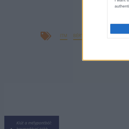
jövő
authenti
kives
ITM
BÉRTÁMOGATÁS
Kiút a mélypontból:
harmadával több