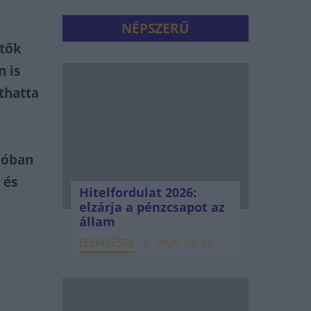
NÉPSZERŰ
ztők
 is
thatta
cióban
 és
Hitelfordulat 2026:
elzárja a pénzcsapot az
állam
ELEMZÉSEK
2026. júl. 22.
a