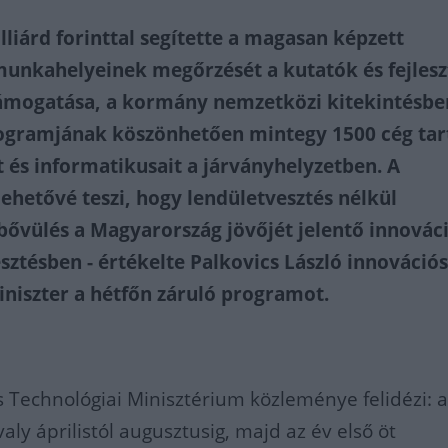
liárd forinttal segítette a magasan képzett
unkahelyeinek megőrzését a kutatók és fejles
ámogatása, a kormány nemzetközi kitekintésben
ogramjának köszönhetően mintegy 1500 cég tar
és informatikusait a járványhelyzetben. A
ehetővé teszi, hogy lendületvesztés nélkül
 bővülés a Magyarország jövőjét jelentő innová
esztésben - értékelte Palkovics László innovációs
iniszter a hétfőn záruló programot.
s Technológiai Minisztérium közleménye felidézi: 
ly áprilistól augusztusig, majd az év első öt