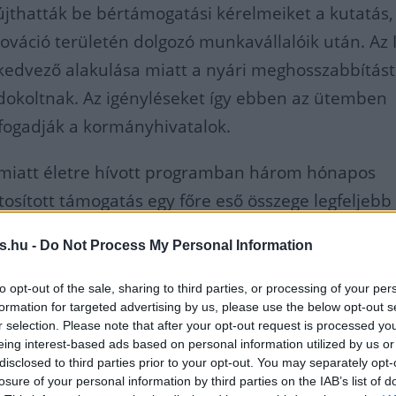
jthatták be bértámogatási kérelmeiket a kutatás,
nnováció területén dolgozó munkavállalóik után. Az
kedvező alakulása miatt a nyári meghosszabbítás
dokoltnak. Az igényléseket így ebben az ütemben
 fogadják a kormányhivatalok.
" miatt életre hívott programban három hónapos
tosított támogatás egy főre eső összege legfeljebb
lehet. A megítélt támogatást a munkáltató kapja, 
s.hu -
Do Not Process My Personal Information
 legalább három hónapig tovább foglalkoztatni éri
, munkabérüket nem csökkentheti. A program így 
to opt-out of the sale, sharing to third parties, or processing of your per
formation for targeted advertising by us, please use the below opt-out s
g garantálhatja a magas hozzáadott értéket term
r selection. Please note that after your opt-out request is processed y
tartását a lehetőséggel élő cégeknél.
eing interest-based ads based on personal information utilized by us or
disclosed to third parties prior to your opt-out. You may separately opt-
losure of your personal information by third parties on the IAB’s list of