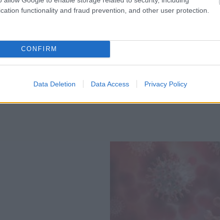
orientált, tudásalapú iparágak tehát jócskán
cation functionality and fraud prevention, and other user protection.
zik a részüket a foglalkoztatás bővítéséből is.
CONFIRM
Data Deletion
Data Access
Privacy Policy