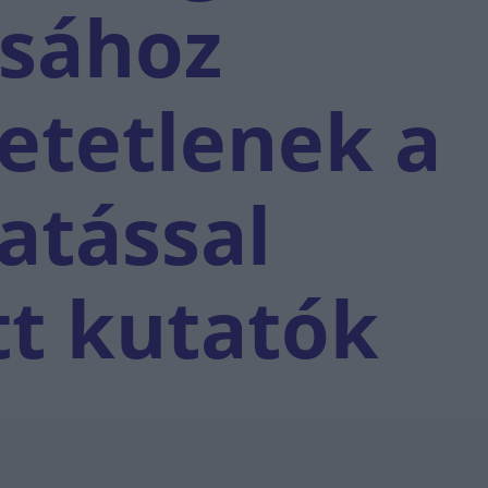
ásához
etetlenek a
atással
tt kutatók