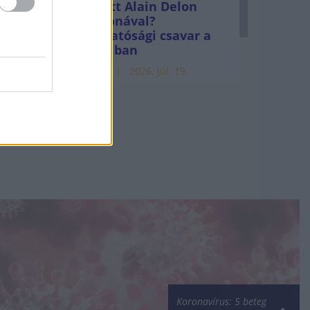
Mi lett Alain Delon
vagyonával?
Adóhatósági csavar a
sztoriban
HÍREK
2026. júl. 19.
Koronavírus: 5 beteg