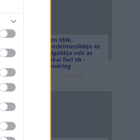
Minden idők
legjövedelmezőbbje és
legdrágábbja volt az
amerikai foci vb -
gyorsmérleg
HÍREK
2026. júl. 20.