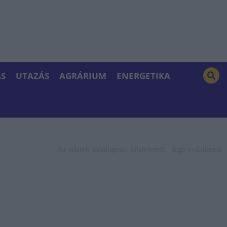
S
UTAZÁS
AGRÁRIUM
ENERGETIKA
Az adatok időállapota: késleltetett. |
Jogi nyilatkozat