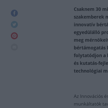
Csaknem 30 mil
szakemberek m
innovatív bért
egyedülálló pr
meg mérnökeit 
bértámogatás l
folytatódjon a
és kutatás-fejl
technológiai m
Az Innovációs é
munkáltatók tava