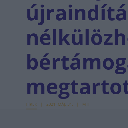
újraindít
nélkülözh
bértámog
megtarto
HÍREK
2021. MÁJ. 31.
MTI