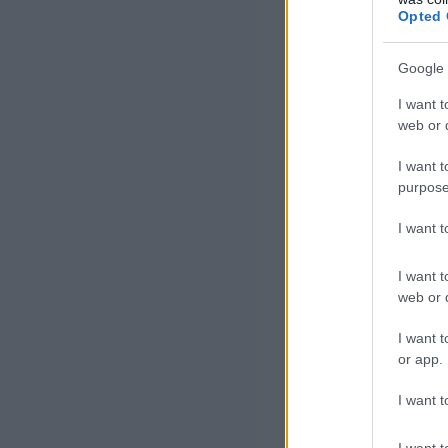
felsőoktatásba 
Opted 
szakmai oktatás
Google 
I want t
Az új rendszer 
web or d
technikumokat é
I want t
gyorsabban tal
purpose
számíthatnak. 
I want 
számára is, aki
mutatott rá az á
I want t
web or d
I want t
Kijelentette, m
or app.
már nincs
I want t
I want t