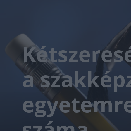
Kétszeres
a szakkép
egyetemre
száma