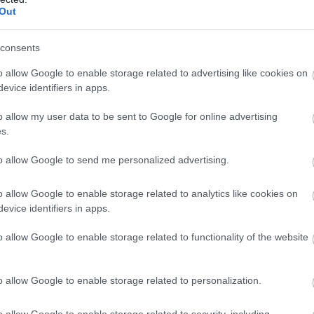
vezető egyenes út mind azt a célt szolgálja, hogy a
Out
 versenyképes alternatívát nyújtson.
consents
o allow Google to enable storage related to advertising like cookies on
hatékonyságát igazolja, hogy egyre többen választj
evice identifiers in apps.
s a szakképző iskolákat. Az itt végzett fiatalok n
o allow my user data to be sent to Google for online advertising
álnak munkát, hanem magasabb jövedelemre is
s.
Fontos előny a szakképzés megújult rendszere azo
to allow Google to send me personalized advertising.
k a későbbiekben a felsőoktatásban szeretnének ta
llamtitkár.
o allow Google to enable storage related to analytics like cookies on
evice identifiers in apps.
o allow Google to enable storage related to functionality of the website
a
 szükség arra, hogy a fiatalok
o allow Google to enable storage related to personalization.
o allow Google to enable storage related to security, including