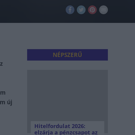
NÉPSZERŰ
sz
um
um új
Hitelfordulat 2026:
elzárja a pénzcsapot az