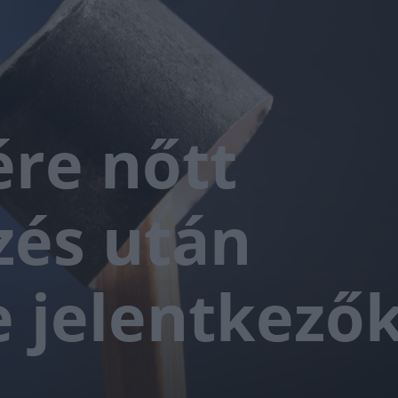
ére nőtt
zés után
 jelentkező