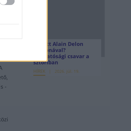
Mi lett Alain Delon
vagyonával?
Adóhatósági csavar a
záma,
sztoriban
A
HÍREK
2026. júl. 19.
tő,
s -
közi