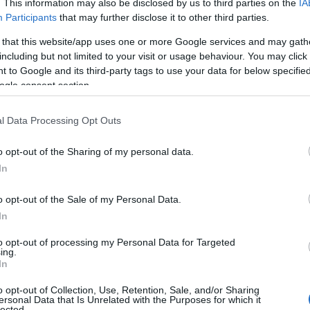
. This information may also be disclosed by us to third parties on the
IA
ronika kiemelte: cél, hogy
Participants
that may further disclose it to other third parties.
 that this website/app uses one or more Google services and may gath
k ne csak egy szakmát tanuljana
including but not limited to your visit or usage behaviour. You may click 
 to Google and its third-party tags to use your data for below specifi
em magabiztos, innovatív
ogle consent section.
rekké váljanak, akik hozzájárul
l Data Processing Opt Outs
szág gazdasági fejlődéséhez.
o opt-out of the Sharing of my personal data.
In
o opt-out of the Sale of my Personal Data.
In
ára felidézte, az elmúlt években jelentős átalakítá
magyar szakképzési rendszerben annak érdekében
to opt-out of processing my Personal Data for Targeted
ing.
In
 számára legyen vonzó és elérhető a szakmai képz
zer, a pályakezdési támogatás, a szakképzésből a
o opt-out of Collection, Use, Retention, Sale, and/or Sharing
ersonal Data that Is Unrelated with the Purposes for which it
lected.