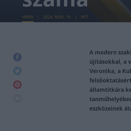
HÍREK
2024. NOV. 19.
MTI
A modern szakk
újításokkal, a 
Veronika, a Kul
felsőoktatásért
államtitkára k
tanműhelyében 
eszközeinek át