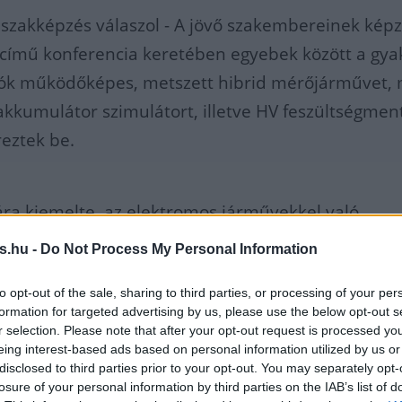
 a szakképzés válaszol - A jövő szakembereinek képz
című konferencia keretében egyebek között a gyak
álók működőképes, metszett hibrid mérőjárművet,
akkumulátor szimulátort, illetve HV feszültségmen
reztek be.
ára kiemelte, az elektromos járművekkel való
yre inkább a mindennapok részévé válik, a magy
s.hu -
Do Not Process My Personal Information
dszer képes gyorsan és rugalmasan reagálni ezek
to opt-out of the sale, sharing to third parties, or processing of your per
j technológiák oktatásba bevezetése nemcsak a di
formation for targeted advertising by us, please use the below opt-out s
zültségét, hanem a munkaerőpiaci alkalmazhatósá
r selection. Please note that after your opt-out request is processed y
eing interest-based ads based on personal information utilized by us or
disclosed to third parties prior to your opt-out. You may separately opt-
losure of your personal information by third parties on the IAB’s list of