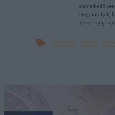
kiemelkedő ver
megmutatják, ho
alapot nyújt a j
SZAKKÉPZÉS
OKTATÁS
SZAKI