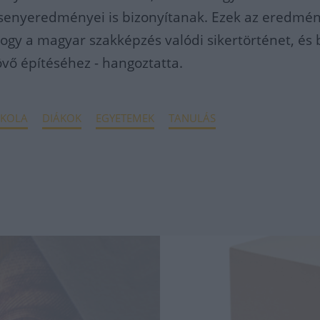
senyeredményei is bizonyítanak. Ezek az eredmé
gy a magyar szakképzés valódi sikertörténet, és 
övő építéséhez - hangoztatta.
SKOLA
DIÁKOK
EGYETEMEK
TANULÁS