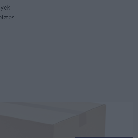
nyek
biztos