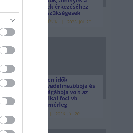
teendők, amelyek a
pénzek érkezéséhez
még szükségesek
ELEMZÉSEK
2026. júl. 20.
ák a
emcsak
k
nulni -
Minden idők
legjövedelmezőbbje és
legdrágábbja volt az
amerikai foci vb -
gyorsmérleg
HÍREK
2026. júl. 20.