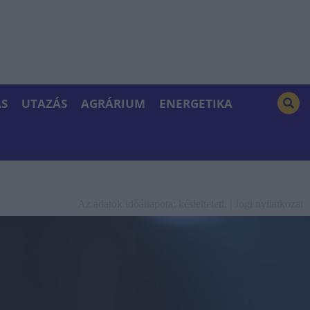
S
UTAZÁS
AGRÁRIUM
ENERGETIKA
Az adatok időállapota: késleltetett. |
Jogi nyilatkozat