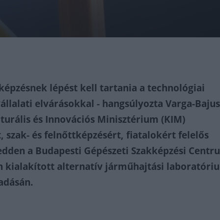
épzésnek lépést kell tartania a technológiai
vállalati elvárásokkal - hangsúlyozta Varga-Baju
turális és Innovációs Minisztérium (KIM)
, szak- és felnőttképzésért, fiatalokért felelős
edden a Budapesti Gépészeti Szakképzési Centr
kialakított alternatív járműhajtási laboratóri
adásán.