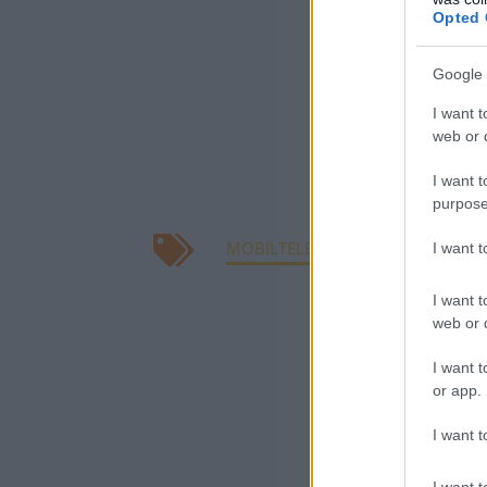
tehát rengetege
Opted 
A felmérést 18-
Google 
iskolai végzetts
I want t
reprezentatív 
web or d
olvasható az Ae
I want t
közleményében
purpose
MOBILTELEFON
VEZETÉS
I want 
I want t
web or d
I want t
or app.
I want t
I want t