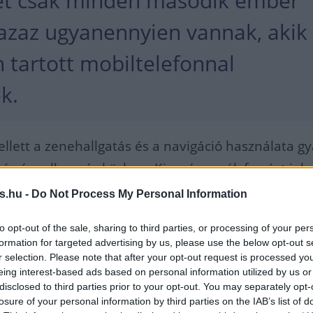
et csak minden második ember
 azaz ugyanennyien vannak, akik
 tartott mobiltelefonnal
ek.
ellett a zenehallgatás és a navigáció használata gy
s és rollerezés közben. Kiugró veszélyforrást jele
ez a tevékenység a megkérdezettek mintegy ötödér
s.hu -
Do Not Process My Personal Information
edés közben, és az átlagosnál gyakrabban fordul e
to opt-out of the sale, sharing to third parties, or processing of your per
 fiatalok körében.
formation for targeted advertising by us, please use the below opt-out s
r selection. Please note that after your opt-out request is processed y
n szinte mindenki használja a mobiltelefonját, a
eing interest-based ads based on personal information utilized by us or
disclosed to third parties prior to your opt-out. You may separately opt-
eszélgetésre, zenehallgatásra és csetelésre. A
losure of your personal information by third parties on the IAB’s list of