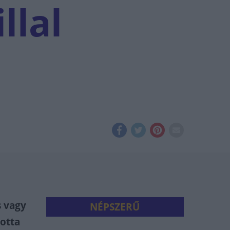
llal
s vagy
NÉPSZERŰ
totta