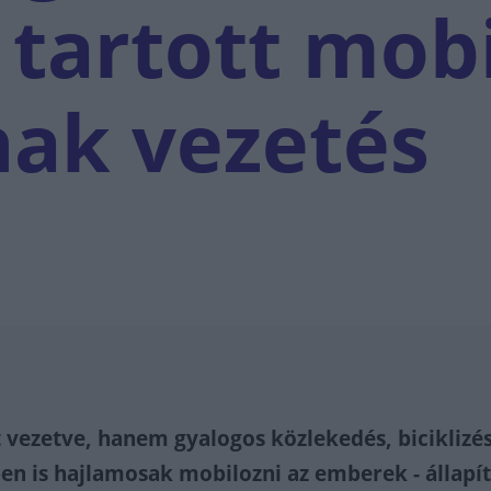
tartott mobi
nak vezetés
vezetve, hanem gyalogos közlekedés, biciklizé
ben is hajlamosak mobilozni az emberek - állapí