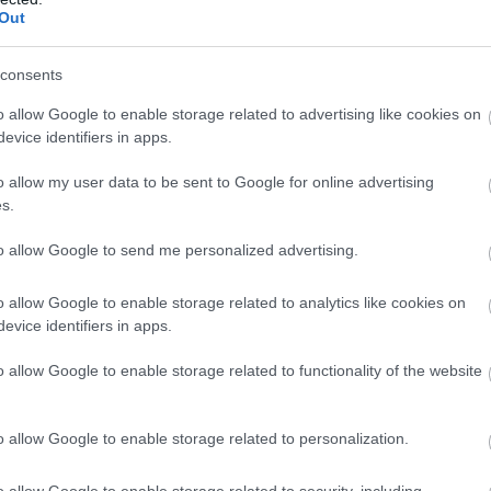
n hánynak fittyet a saját biztonságukra" - fogalma
Out
59 éves, okostelefonnal rendelkezők körében - kor
consents
ég, lakóhely településtípusa és régiója szerint
o allow Google to enable storage related to advertising like cookies on
módon - 1121 ember megkérdezésével végezték -
evice identifiers in apps.
gon Biztosító által megrendelt kutatásról szóló
o allow my user data to be sent to Google for online advertising
.
s.
to allow Google to send me personalized advertising.
o allow Google to enable storage related to analytics like cookies on
evice identifiers in apps.
o allow Google to enable storage related to functionality of the website
o allow Google to enable storage related to personalization.
o allow Google to enable storage related to security, including