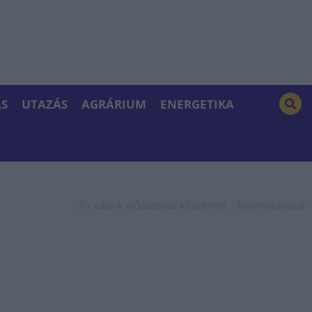
S
UTAZÁS
AGRÁRIUM
ENERGETIKA
Az adatok időállapota: késleltetett. |
Jogi nyilatkozat