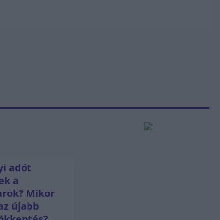
i adót
ek a
rok? Mikor
az újabb
ökkentés?