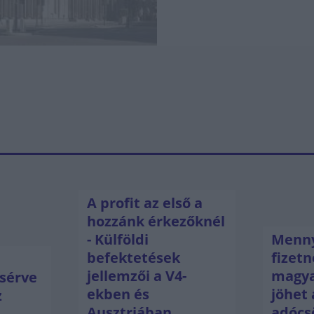
A profit az első a
hozzánk érkezőknél
- Külföldi
Menny
befektetések
fizetn
jellemzői a V4-
magya
sérve
ekben és
jöhet 
z
Ausztriában
adócs
ú