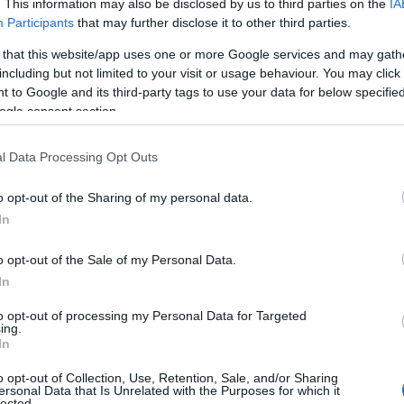
74 százaléka teszi el a mobiltelefonját arra az idő
. This information may also be disclosed by us to third parties on the
IA
Participants
that may further disclose it to other third parties.
nt átkel a zebrán.
 that this website/app uses one or more Google services and may gath
including but not limited to your visit or usage behaviour. You may click 
 to Google and its third-party tags to use your data for below specifi
a fiatalabb korosztályba tartozó
ogle consent section.
en óvatosabbak, és a nem
l Data Processing Opt Outs
en élőket is fokozottabb
o opt-out of the Sharing of my personal data.
és jellemzi.
In
o opt-out of the Sale of my Personal Data.
In
s, hogy a megkérdezettek 45 százalékának egy vagy
to opt-out of processing my Personal Data for Targeted
is van, aki szokta használni az okostelefonját, mi
ing.
In
rgalomban. Az emberek több mint 85 százaléka sze
szélyes jelenségről van szó, "a kutatás adatai sze
o opt-out of Collection, Use, Retention, Sale, and/or Sharing
ersonal Data that Is Unrelated with the Purposes for which it
lected.