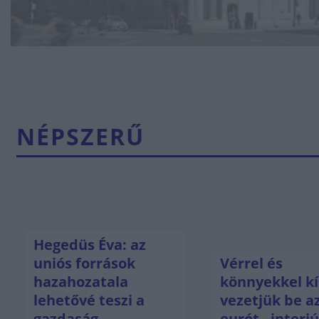
NÉPSZERŰ
Hegedüs Éva: az
uniós források
Vérrel és
hazahozatala
könnyekkel kí
lehetővé teszi a
vezetjük be a
gazdaság
eurót - interj