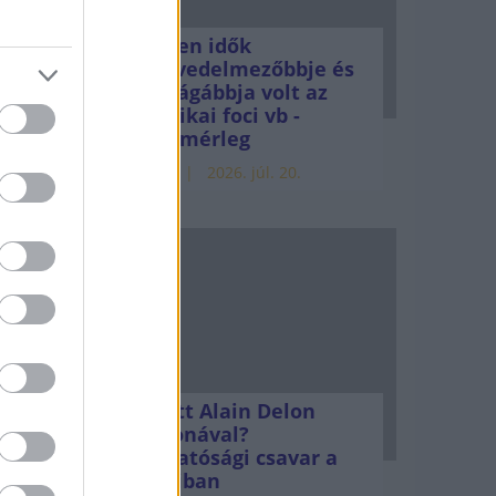
ztak.
Minden idők
, nem,
legjövedelmezőbbje és
legdrágábbja volt az
amerikai foci vb -
gyorsmérleg
HÍREK
2026. júl. 20.
Mi lett Alain Delon
vagyonával?
Adóhatósági csavar a
sztoriban