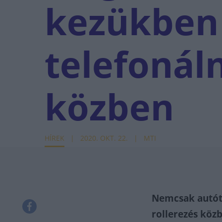
kezükben 
telefonál
közben
HÍREK
2020. OKT. 22.
MTI
Nemcsak autót 
rollerezés köz