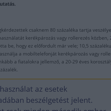
utatás.
kérdezettek csaknem 80 százaléka tartja veszély
használatát kerékpározás vagy rollerezés közben, 
otta be, hogy ez előfordult már vele; 10,5 százalék
sználja a mobiltelefonját kerékpározás vagy roll
inkább a fiatalokra jellemző, a 20-29 éves korosztá
százalék.
nhasználat az esetek
dában beszélgetést jelent.