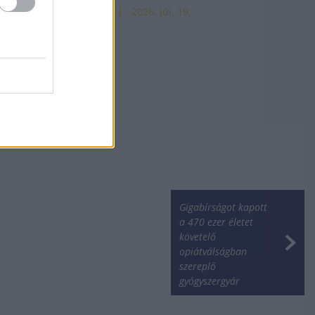
HÍREK
2026. júl. 19.
Gigabírságot kapott
a 470 ezer életet
követelő
opiátválságban
szereplő
gyógyszergyár