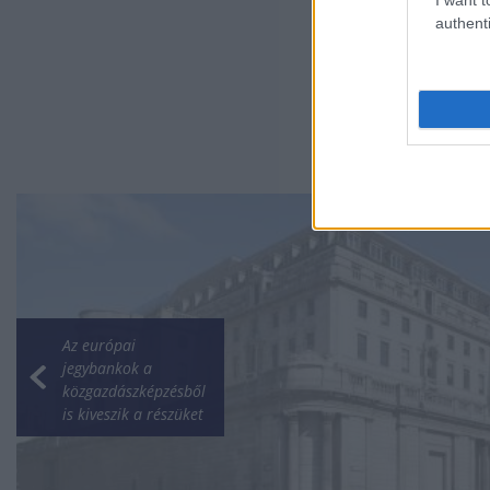
authenti
Az európai
jegybankok a
közgazdászképzésből
is kiveszik a részüket