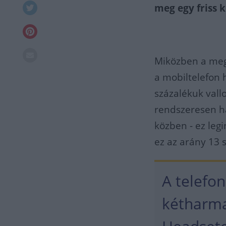
meg egy friss k
Miközben a meg
a mobiltelefon 
százalékuk vall
rendszeresen ha
közben - ez leg
ez az arány 13 
A telefo
kétharma