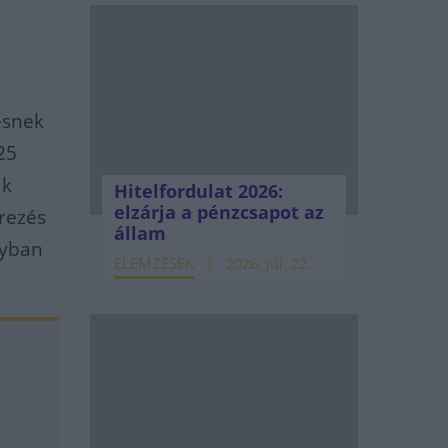
esnek
25
uk
Hitelfordulat 2026:
elzárja a pénzcsapot az
erezés
állam
lyban
ELEMZÉSEK
2026. júl. 22.