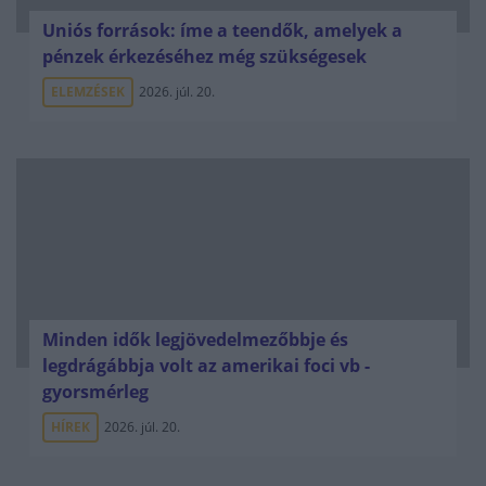
Uniós források: íme a teendők, amelyek a
pénzek érkezéséhez még szükségesek
ELEMZÉSEK
2026. júl. 20.
Minden idők legjövedelmezőbbje és
legdrágábbja volt az amerikai foci vb -
gyorsmérleg
HÍREK
2026. júl. 20.