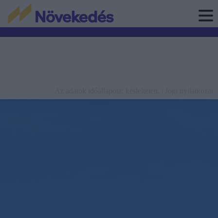
Az adatok időállapota: késleltetett. |
Jogi nyilatkozat