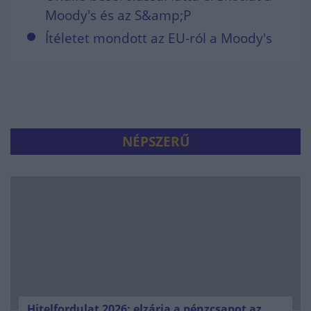
Moody's és az S&amp;P
Ítéletet mondott az EU-ról a Moody's
NÉPSZERŰ
Hitelfordulat 2026: elzárja a pénzcsapot az