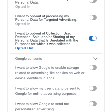
Londonban bejelentett döntés indoklásában
Personal Data.
Opted In
kiemelte, hogy az Egyesült Államokkal
I want to opt-out of processing my
Grönland ügyében kialakult viszály
Personal Data for Targeted Advertising.
Opted In
diplomáciai megoldását valószínűsíti, és
nem számol Dánia nemzetbiztonsági
I want to opt-out of Collection, Use,
Retention, Sale, and/or Sharing of my
Personal Data that Is Unrelated with the
kockázatainak jelentős növekedésével.
Purposes for which it was collected.
Opted Out
Google consents
Az osztályzati megerősítés Dánia hosszú
I want to allow Google to enable storage
related to advertising like cookies on web or
futamú adósságkibocsátói minősítésére,
device identifiers in apps.
illetve helyi valutában fennálló elsőbbségi,
I want to allow my user data to be sent to
nem fedezett szuverén kötelezettségeire
Google for online advertising purposes.
vonatkozik.
I want to allow Google to send me
personalized advertising.