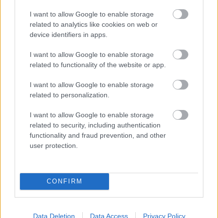
A Moody's ugyancsak a lehetséges legjobb,
I want to allow Google to enable storage
Prime-1 szinten erősítette meg Dánia
related to analytics like cookies on web or
devizában fennálló rövid lejáratú fizetési
device identifiers in apps.
kötelezvényeinek besorolását.
I want to allow Google to enable storage
related to functionality of the website or app.
Az osztályzatok kilátása változatlanul stabil.
I want to allow Google to enable storage
related to personalization.
A besorolások megerősítéséhez fűzött
indoklásában a Moody's közölte: a döntés
I want to allow Google to enable storage
related to security, including authentication
Dánia kivételesen erőteljes kormányzati
functionality and fraud prevention, and other
pénzügyimérleg-pozícióját, ugyancsak
user protection.
nagyon erős intézményrendszerét és a
dán gazdaság magas fokú
CONFIRM
ellenállóképességét tükrözi.
A hitelminősítő szerint ezek az alapvető
Data Deletion
Data Access
Privacy Policy