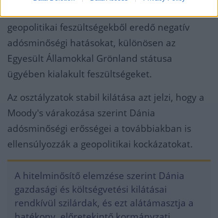
erősségek ellensúlyozzák az európai
geopolitikai feszültségekből eredő negatív
adósminőségi hatásokat, különösen az
Egyesült Államokkal Grönland státusa
ügyében kialakult feszültségeket.
Az osztályzatok stabil kilátása azt jelzi, hogy a
Moody's várakozása szerint Dánia
adósminőségi erősségei a továbbiakban is
ellensúlyozzák a geopolitikai kockázatokat.
A hitelminősítő elemzése szerint Dánia
gazdasági és költségvetési kilátásai
rendkívül szilárdak, és ezt alátámasztja a
hatékony, előretekintő kormányzati