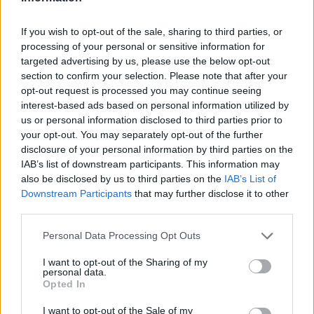
If you wish to opt-out of the sale, sharing to third parties, or
processing of your personal or sensitive information for
Megerősítette Dánia
targeted advertising by us, please use the below opt-out
section to confirm your selection. Please note that after your
lehetséges legjobb
opt-out request is processed you may continue seeing
osztályzatát a Moody's
interest-based ads based on personal information utilized by
us or personal information disclosed to third parties prior to
your opt-out. You may separately opt-out of the further
HÍREK
2026. JAN. 17.
MTI - KERTÉSZ RÓBERT, LONDON
disclosure of your personal information by third parties on the
IAB’s list of downstream participants. This information may
also be disclosed by us to third parties on the
IAB’s List of
Downstream Participants
that may further disclose it to other
third parties.
Please note that this website/app uses one or more Google
Personal Data Processing Opt Outs
services and may gather and store information including but
Megerősítette Dánia lehetséges legjobb,
not limited to your visit or usage behaviour. You may click to
I want to opt-out of the Sharing of my
personal data.
"Aaa" szintű besorolásait a Moody's Ratings.
grant or deny consent to Google and its third-party tags to
Opted In
use your data for below specified purposes in below Google
A nemzetközi hitelminősítő a péntek éjjel
consent section.
I want to opt-out of the Sale of my