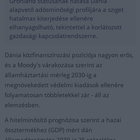
Grönland státusának hatása Dánia
alapvető adósminőségi profiljára a sziget
hatalmas kiterjedése ellenére
elhanyagolható, tekintettel a korlátozott
gazdasági kapcsolatrendszerre.
Dánia közfinanszírozási pozíciója nagyon erős,
és a Moody's várakozása szerint az
államháztartási mérleg 2030-ig a
megnövekedett védelmi kiadások ellenére
folyamatosan többletekkel zár - áll az
elemzésben.
A hitelminősítő prognózisa szerint a hazai
össztermékhez (GDP) mért dán