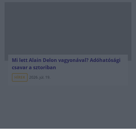
Mi lett Alain Delon vagyonával? Adóhatósági
csavar a sztoriban
HÍREK
2026. júl. 19.