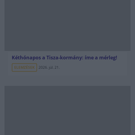
Kéthónapos a Tisza-kormány: íme a mérleg!
ELEMZÉSEK
2026. júl. 21.