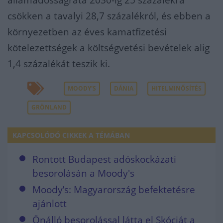
államadósságráta 2030-ig 25 százalékra
csökken a tavalyi 28,7 százalékról, és ebben a
környezetben az éves kamatfizetési
kötelezettségek a költségvetési bevételek alig
1,4 százalékát teszik ki.
MOODY'S
DÁNIA
HITELMINŐSÍTÉS
GRÖNLAND
KAPCSOLÓDÓ CIKKEK A TÉMÁBAN
Rontott Budapest adóskockázati
besorolásán a Moody's
Moody’s: Magyarország befektetésre
ajánlott
Önálló besorolással látta el Skóciát a