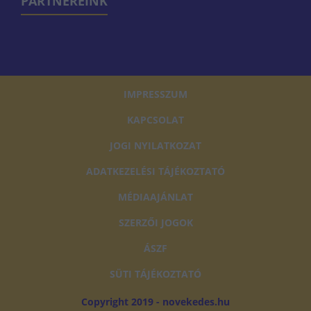
PARTNEREINK
IMPRESSZUM
KAPCSOLAT
JOGI NYILATKOZAT
ADATKEZELÉSI TÁJÉKOZTATÓ
MÉDIAAJÁNLAT
SZERZŐI JOGOK
ÁSZF
SÜTI TÁJÉKOZTATÓ
Copyright 2019 - novekedes.hu