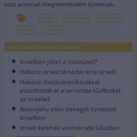
túsz azonnali megmentéséért tüntettek.
IZRAEL
PALESZTINA
TŰZSZÜNET
TÚSZOK
TEL-AVIV
KAPCSOLÓDÓ CIKKEK A TÉMÁBAN
Izraelben jöhet a tűzszünet?
Háború: óriási támadás érte Izraelt
Háború: Vadászbombázókkal
pusztították el a terrorista tűzfészket
az izraeliek
Netanjahu ellen tömegek tüntettek
Izraelben
Izraeli katonák vesztek oda Gázában