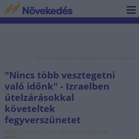
Az adatok időállapota: késleltetett. |
Jogi nyilatkozat
"Nincs több vesztegetni
való időnk" - Izraelben
útelzárásokkal
követeltek
fegyverszünetet
HÍREK
2024. JÚL. 7.
MTI - SHIRI ZSUZSA, JERUZSÁLEM