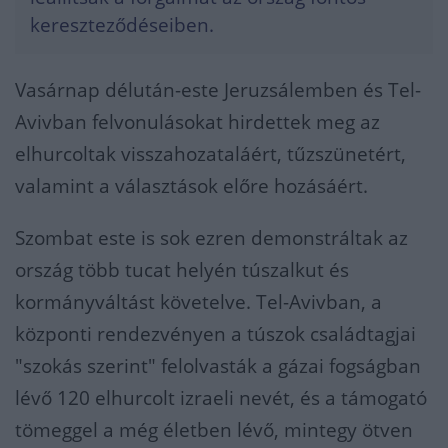
kereszteződéseiben.
Vasárnap délután-este Jeruzsálemben és Tel-
Avivban felvonulásokat hirdettek meg az
elhurcoltak visszahozataláért, tűzszünetért,
valamint a választások előre hozásáért.
Szombat este is sok ezren demonstráltak az
ország több tucat helyén túszalkut és
kormányváltást követelve. Tel-Avivban, a
központi rendezvényen a túszok családtagjai
"szokás szerint" felolvasták a gázai fogságban
lévő 120 elhurcolt izraeli nevét, és a támogató
tömeggel a még életben lévő, mintegy ötven