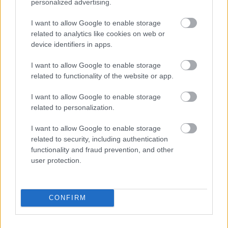
personalized advertising.
I want to allow Google to enable storage
related to analytics like cookies on web or
device identifiers in apps.
I want to allow Google to enable storage
related to functionality of the website or app.
Mi lett Alain Delon vagyonával? Adóhatósági
csavar a sztoriban
I want to allow Google to enable storage
related to personalization.
HÍREK
2026. júl. 19.
I want to allow Google to enable storage
related to security, including authentication
functionality and fraud prevention, and other
user protection.
CONFIRM