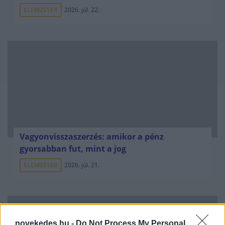
ELEMZÉSEK
2026. júl. 22.
Vagyonvisszaszerzés: amikor a pénz
gyorsabban fut, mint a jog
ELEMZÉSEK
2026. júl. 21.
novekedes.hu -
Do Not Process My Personal