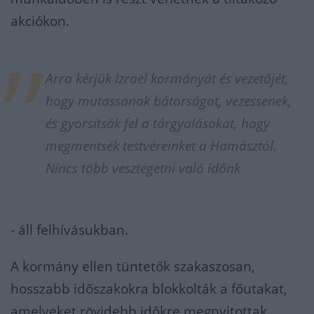
akciókon.
Arra kérjük Izrael kormányát és vezetőjét,
hogy mutassanak bátorságot, vezessenek,
és gyorsítsák fel a tárgyalásokat, hogy
megmentsék testvéreinket a Hamásztól.
Nincs több vesztegetni való időnk
- áll felhívásukban.
A kormány ellen tüntetők szakaszosan,
hosszabb időszakokra blokkolták a főutakat,
amelyeket rövidebb időkre megnyitottak