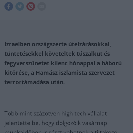
Izraelben országszerte útelzárásokkal,
tüntetésekkel követeltek túszalkut és
fegyverszünetet kilenc hónappal a háború
kitörése, a Hamász iszlamista szervezet
terrortámadása után.
Több mint százötven high tech vállalat
jelentette be, hogy dolgozóik vasárnap
munkaidőben is részt vehetnek a tiltakozó