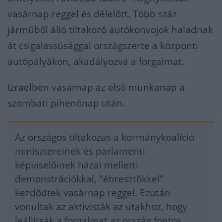
vasárnap reggel és délelőtt. Több száz
járműből álló tiltakozó autókonvojok haladnak
át csigalassúsággal országszerte a központi
autópályákon, akadályozva a forgalmat.
Izraelben vasárnap az első munkanap a
szombati pihenőnap után.
Az országos tiltakozás a kormánykoalíció
minisztereinek és parlamenti
képviselőinek házai melletti
demonstrációkkal, "ébresztőkkel"
kezdődtek vasárnap reggel. Ezután
vonultak az aktivisták az utakhoz, hogy
leállítsák a forgalmat az ország fontos