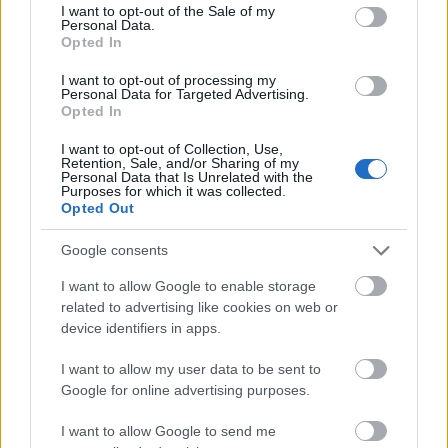
consent section.
I want to opt-out of the Sale of my
pénzek érkezéséhez még szükségesek
Personal Data.
Opted In
ELEMZÉSEK
2026. júl. 20.
I want to opt-out of processing my
Personal Data for Targeted Advertising.
Opted In
I want to opt-out of Collection, Use,
Retention, Sale, and/or Sharing of my
Personal Data that Is Unrelated with the
Purposes for which it was collected.
Opted Out
Google consents
Minden idők legjövedelmezőbbje és
I want to allow Google to enable storage
legdrágábbja volt az amerikai foci vb -
related to advertising like cookies on web or
gyorsmérleg
device identifiers in apps.
HÍREK
2026. júl. 20.
I want to allow my user data to be sent to
Google for online advertising purposes.
I want to allow Google to send me