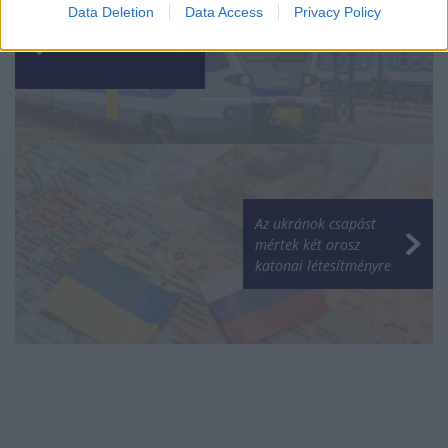
Data Deletion
Data Access
Privacy Policy
Akkora a hőség, hogy
vizet oszt a MÁV
Az ukránok csapást
mértek két orosz
katonai létesítményre