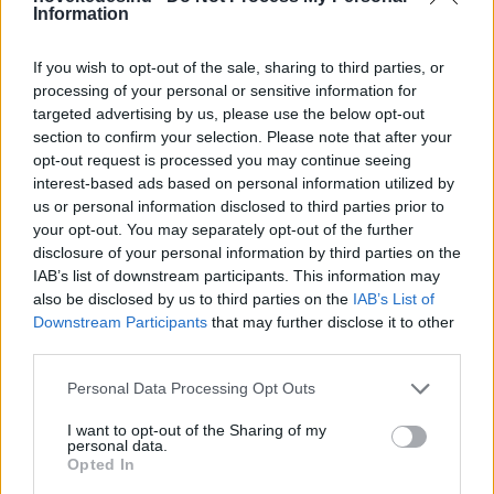
Information
If you wish to opt-out of the sale, sharing to third parties, or
processing of your personal or sensitive information for
targeted advertising by us, please use the below opt-out
section to confirm your selection. Please note that after your
opt-out request is processed you may continue seeing
Kéthónapos a Tisza-kormány: íme a mérleg!
interest-based ads based on personal information utilized by
us or personal information disclosed to third parties prior to
ELEMZÉSEK
2026. júl. 21.
your opt-out. You may separately opt-out of the further
disclosure of your personal information by third parties on the
IAB’s list of downstream participants. This information may
also be disclosed by us to third parties on the
IAB’s List of
Downstream Participants
that may further disclose it to other
third parties.
Please note that this website/app uses one or more Google
Personal Data Processing Opt Outs
services and may gather and store information including but
not limited to your visit or usage behaviour. You may click to
I want to opt-out of the Sharing of my
personal data.
grant or deny consent to Google and its third-party tags to
Opted In
use your data for below specified purposes in below Google
Uniós források: íme a teendők, amelyek a