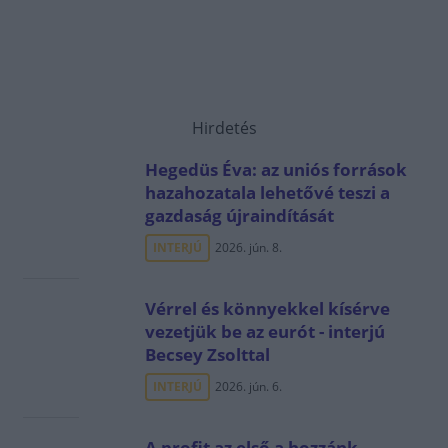
Hirdetés
Hegedüs Éva: az uniós források
hazahozatala lehetővé teszi a
gazdaság újraindítását
INTERJÚ
2026. jún. 8.
Vérrel és könnyekkel kísérve
vezetjük be az eurót - interjú
Becsey Zsolttal
INTERJÚ
2026. jún. 6.
A profit az első a hozzánk