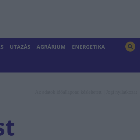
S
UTAZÁS
AGRÁRIUM
ENERGETIKA
Az adatok időállapota: késleltetett. |
Jogi nyilatkozat
st