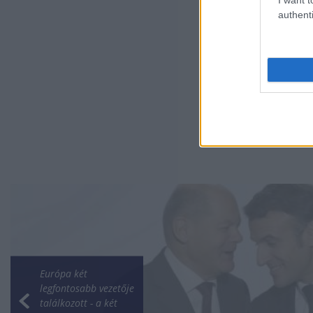
authenti
Európa két
legfontosabb vezetője
találkozott - a két