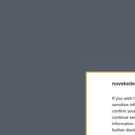
novekede
If you wish 
sensitive in
confirm you
continue se
information 
further disc