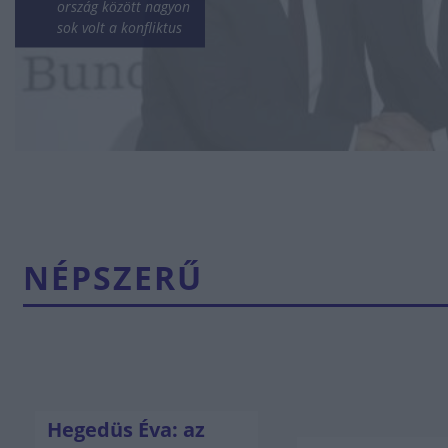
ország között nagyon
sok volt a konfliktus
NÉPSZERŰ
Hegedüs Éva: az