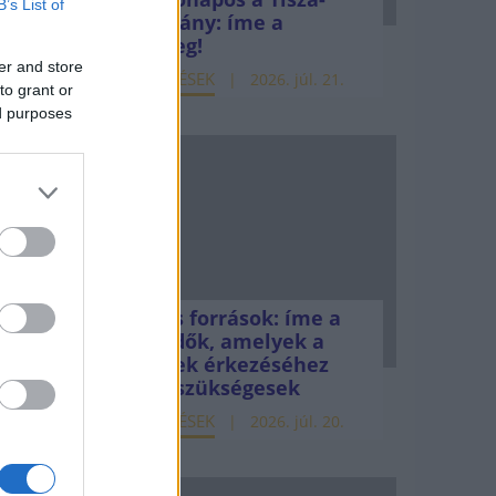
B’s List of
kormány: íme a
mérleg!
er and store
ELEMZÉSEK
2026. júl. 21.
to grant or
ed purposes
Uniós források: íme a
teendők, amelyek a
pénzek érkezéséhez
még szükségesek
ELEMZÉSEK
2026. júl. 20.