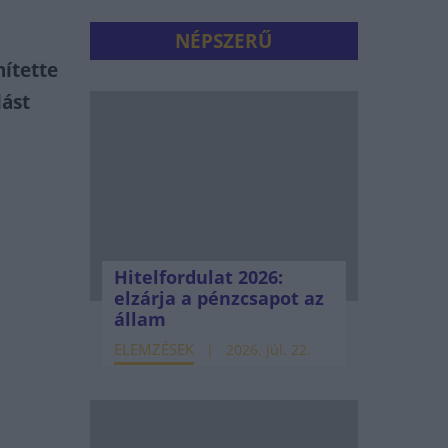
NÉPSZERŰ
nítette
ást
Hitelfordulat 2026:
elzárja a pénzcsapot az
állam
ELEMZÉSEK
2026. júl. 22.