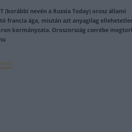
T (korábbi nevén a Russia Today) orosz állami
ó francia ága, miután azt anyagilag ellehetetle
on kormányzata. Oroszország cserébe megtorl
.hu
FRANCE