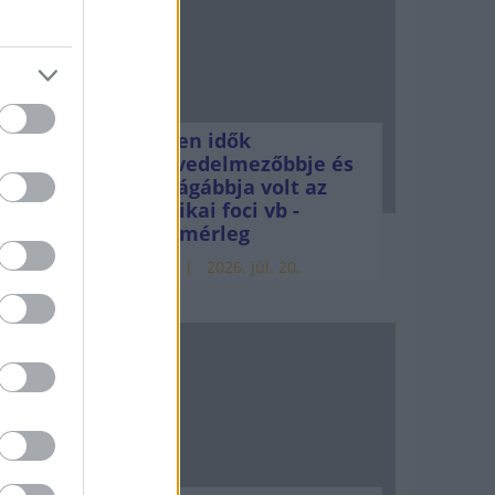
Minden idők
legjövedelmezőbbje és
legdrágábbja volt az
amerikai foci vb -
gyorsmérleg
HÍREK
2026. júl. 20.