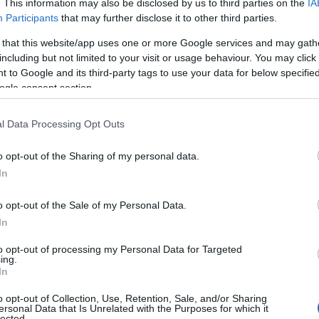
. This information may also be disclosed by us to third parties on the
IA
Participants
that may further disclose it to other third parties.
 that this website/app uses one or more Google services and may gath
including but not limited to your visit or usage behaviour. You may click 
 to Google and its third-party tags to use your data for below specifi
ogle consent section.
l Data Processing Opt Outs
o opt-out of the Sharing of my personal data.
In
o opt-out of the Sale of my Personal Data.
In
to opt-out of processing my Personal Data for Targeted
ing.
In
o opt-out of Collection, Use, Retention, Sale, and/or Sharing
ersonal Data that Is Unrelated with the Purposes for which it
lected.