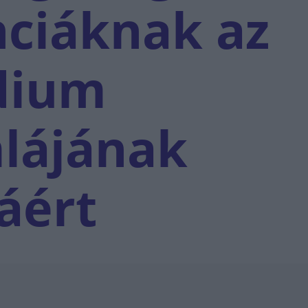
nciáknak az
dium
lájának
áért