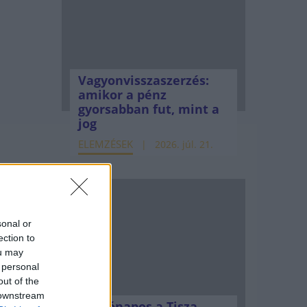
Vagyonvisszaszerzés:
amikor a pénz
gyorsabban fut, mint a
jog
ELEMZÉSEK
2026. júl. 21.
sonal or
ection to
ou may
 personal
out of the
 downstream
Kéthónapos a Tisza-