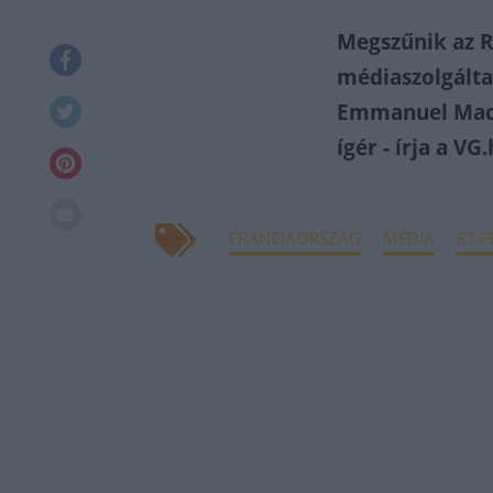
Megszűnik az R
médiaszolgáltat
Emmanuel Macr
ígér - írja a VG
FRANCIAORSZÁG
MÉDIA
RT 