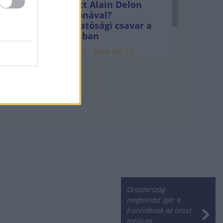
Mi lett Alain Delon
vagyonával?
Adóhatósági csavar a
sztoriban
HÍREK
2026. júl. 19.
Oroszország
megtorlást ígér a
franciáknak az orosz
médium