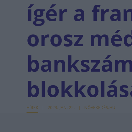
ígér a fra
orosz mé
bankszám
blokkolás
HÍREK
2023. JAN. 22.
NÖVEKEDÉS.HU