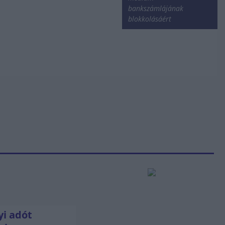
bankszámlájának
blokkolásáért
i adót