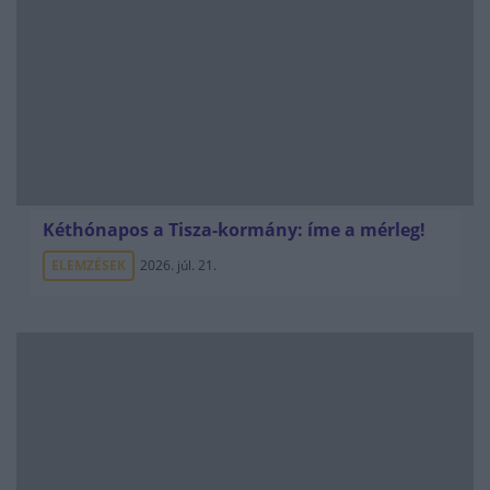
Kéthónapos a Tisza-kormány: íme a mérleg!
ELEMZÉSEK
2026. júl. 21.