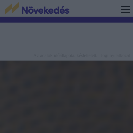
Az adatok időállapota: késleltetett. |
Jogi nyilatkozat