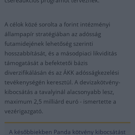
csereaukciós programot terveznek.
A célok közé sorolta a forint intézményi
állampapír stratégiában az adósság
futamidejének lehetőség szerinti
hosszabbítását, és a másodpiaci likviditás
támogatását a befektetői bázis
diverzifikálásán és az ÁKK adósságkezelési
tevékenységén keresztül. A devizakötvény-
kibocsátás a tavalyinál alacsonyabb lesz,
maximum 2,5 milliárd euró - ismertette a
vezérigazgató.
A későbbiekben Panda kötvény kibocsátást