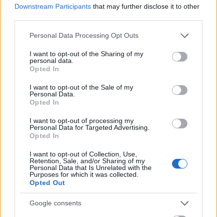
A 2025. évi magyar költségvetés
Downstream Participants
that may further disclose it to other
third parties.
finanszírozási helyzete stabil, az új
gazdaságpolitikai akcióterv
Please note that this website/app uses one or more Google
Personal Data Processing Opt Outs
services and may gather and store information including but
megvalósításához szükséges források
not limited to your visit or usage behaviour. You may click to
I want to opt-out of the Sharing of my
personal data.
grant or deny consent to Google and its third-party tags to
maradéktalanul rendelkezésre állnak, és
Opted In
use your data for below specified purposes in below Google
minden esély megvan arra, hogy a gazdaság
consent section.
I want to opt-out of the Sale of my
Personal Data.
növekedése magasabb fokozatba
Opted In
kapcsoljon - jelentette ki Banai Péter Benő,
I want to opt-out of processing my
a Pénzügyminisztérium (PM)
Personal Data for Targeted Advertising.
Opted In
államháztartásért felelős államtitkára
I want to opt-out of Collection, Use,
Magyarország 2025. évi finanszírozási
Retention, Sale, and/or Sharing of my
Personal Data that Is Unrelated with the
tervének bemutatásán.
Purposes for which it was collected.
Opted Out
Google consents