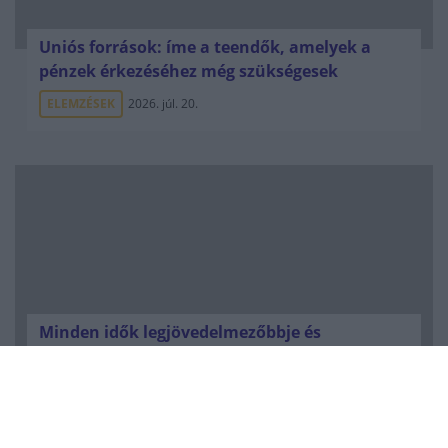
Uniós források: íme a teendők, amelyek a
pénzek érkezéséhez még szükségesek
ELEMZÉSEK
2026. júl. 20.
Minden idők legjövedelmezőbbje és
legdrágábbja volt az amerikai foci vb -
gyorsmérleg
HÍREK
2026. júl. 20.