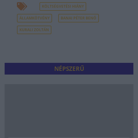
KÖLTSÉGVETÉSI HIÁNY
ÁLLAMKÖTVÉNY
BANAI PÉTER BENŐ
KURALI ZOLTÁN
NÉPSZERŰ