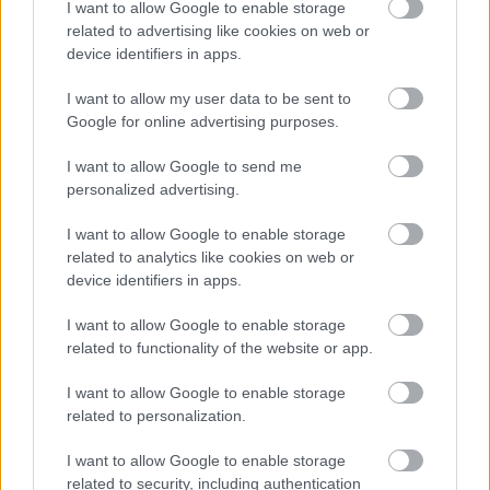
I want to allow Google to enable storage
Kifejtette: 2010 óta a fő célok, azaz a
related to advertising like cookies on web or
foglakoztatás bővítése, a bérek növelése,
device identifiers in apps.
valamint a széleskörű családtámogatási
I want to allow my user data to be sent to
rendszer kiépítése és fenntartása,
Google for online advertising purposes.
változatlanok. Az adósság éves finanszírozási
I want to allow Google to send me
personalized advertising.
költsége a korábbi 4 százalékos szintről a GDP
2 százaléka alá csökkent, az adósságráta pedig
I want to allow Google to enable storage
related to analytics like cookies on web or
2010 óta 85 százalékról 65 százalékra
device identifiers in apps.
csökkent.
I want to allow Google to enable storage
related to functionality of the website or app.
Az eredmények közé sorolta, hogy miközben
I want to allow Google to enable storage
related to personalization.
az idén 0,5-1 százalék körüli mértékben
I want to allow Google to enable storage
növekedhet a magyar gazdaság, a hiányt 2
related to security, including authentication