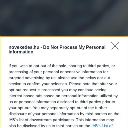
novekedes.hu -
Do Not Process My Personal
Sok a kamatteher, de a
Information
kifizetések zöme hazai
If you wish to opt-out of the sale, sharing to third parties, or
szereplőknek megy
processing of your personal or sensitive information for
targeted advertising by us, please use the below opt-out
section to confirm your selection. Please note that after your
HÍREK
2024. DEC. 6.
MTI
opt-out request is processed you may continue seeing
interest-based ads based on personal information utilized by
us or personal information disclosed to third parties prior to
your opt-out. You may separately opt-out of the further
disclosure of your personal information by third parties on the
IAB’s list of downstream participants. This information may
also be disclosed by us to third parties on the
IAB’s List of