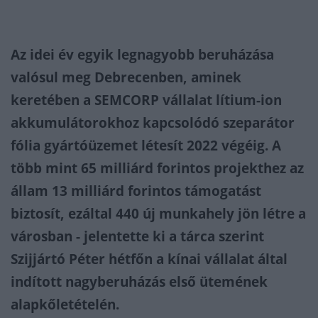
Az idei év egyik legnagyobb beruházása
valósul meg Debrecenben, aminek
keretében a SEMCORP vállalat lítium-ion
akkumulátorokhoz kapcsolódó szeparátor
fólia gyártóüzemet létesít 2022 végéig. A
több mint 65 milliárd forintos projekthez az
állam 13 milliárd forintos támogatást
biztosít, ezáltal 440 új munkahely jön létre a
városban - jelentette ki a tárca szerint
Szijjártó Péter hétfőn a kínai vállalat által
indított nagyberuházás első ütemének
alapkőletételén.