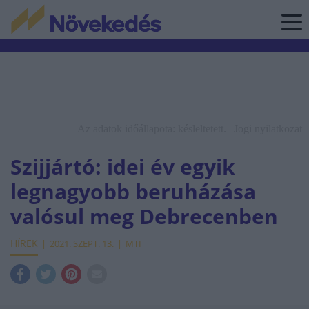
Az adatok időállapota: késleltetett. |
Jogi nyilatkozat
Szijjártó: idei év egyik
legnagyobb beruházása
valósul meg Debrecenben
HÍREK
2021. SZEPT. 13.
MTI