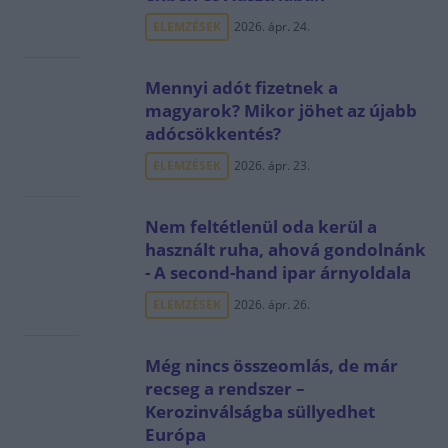
ELEMZÉSEK
2026. ápr. 24.
Mennyi adót fizetnek a
magyarok? Mikor jöhet az újabb
adócsökkentés?
ELEMZÉSEK
2026. ápr. 23.
Nem feltétlenül oda kerül a
használt ruha, ahová gondolnánk
- A second-hand ipar árnyoldala
ELEMZÉSEK
2026. ápr. 26.
Még nincs összeomlás, de már
recseg a rendszer –
Kerozinválságba süllyedhet
Európa