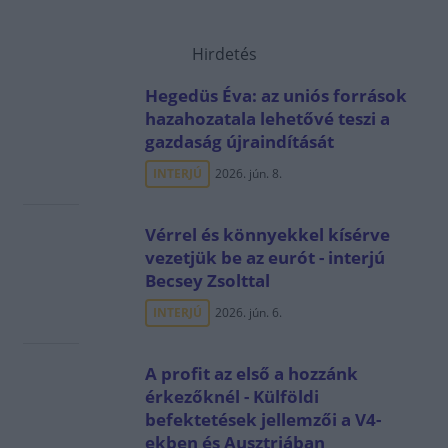
Hirdetés
Hegedüs Éva: az uniós források
hazahozatala lehetővé teszi a
gazdaság újraindítását
INTERJÚ
2026. jún. 8.
Vérrel és könnyekkel kísérve
vezetjük be az eurót - interjú
Becsey Zsolttal
INTERJÚ
2026. jún. 6.
A profit az első a hozzánk
érkezőknél - Külföldi
befektetések jellemzői a V4-
ekben és Ausztriában