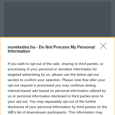
novekedes.hu -
Do Not Process My Personal
Vagyonvisszaszerzés: amikor a pénz
Information
gyorsabban fut, mint a jog
If you wish to opt-out of the sale, sharing to third parties, or
ELEMZÉSEK
2026. júl. 21.
processing of your personal or sensitive information for
targeted advertising by us, please use the below opt-out
section to confirm your selection. Please note that after your
opt-out request is processed you may continue seeing
interest-based ads based on personal information utilized by
us or personal information disclosed to third parties prior to
your opt-out. You may separately opt-out of the further
disclosure of your personal information by third parties on the
IAB’s list of downstream participants. This information may