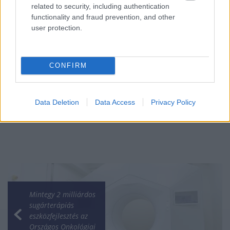
related to security, including authentication
functionality and fraud prevention, and other
user protection.
Mi lett Alain Delon vagyonával? Adóhatósági
csavar a sztoriban
CONFIRM
HÍREK
2026. júl. 19.
Data Deletion
Data Access
Privacy Policy
Mintegy 2 milliárdos
sugárterápiás
eszközfejlesztés az
Országos Onkológiai