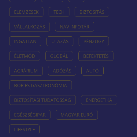
ELEMZÉSEK
TECH
BIZTOSÍTÁS
VÁLLALKOZÁS
NAV INFOTÁR
INGATLAN
UTAZÁS
PÉNZÜGY
ÉLETMÓD
GLOBÁL
BEFEKTETÉS
AGRÁRIUM
ADÓZÁS
AUTÓ
BOR ÉS GASZTRONÓMIA
BIZTOSÍTÁSI TUDATOSSÁG
ENERGETIKA
EGÉSZSÉGIPAR
MAGYAR EURÓ
LIFESTYLE