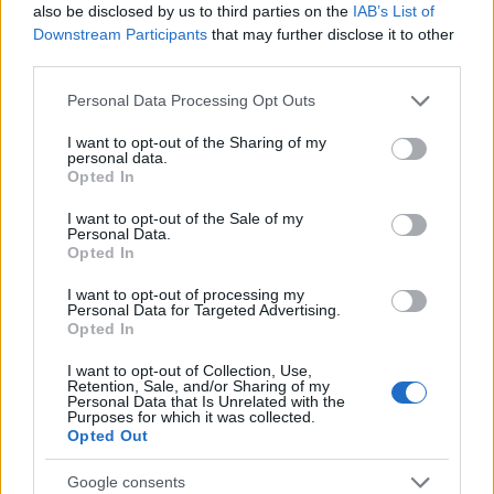
also be disclosed by us to third parties on the
IAB’s List of
Downstream Participants
that may further disclose it to other
third parties.
Kéthónapos a Tisza-kormány: íme a mérleg!
Please note that this website/app uses one or more Google
Personal Data Processing Opt Outs
services and may gather and store information including but
ELEMZÉSEK
2026. júl. 21.
not limited to your visit or usage behaviour. You may click to
I want to opt-out of the Sharing of my
personal data.
grant or deny consent to Google and its third-party tags to
Opted In
use your data for below specified purposes in below Google
consent section.
I want to opt-out of the Sale of my
Personal Data.
Opted In
I want to opt-out of processing my
Personal Data for Targeted Advertising.
Opted In
I want to opt-out of Collection, Use,
Retention, Sale, and/or Sharing of my
Personal Data that Is Unrelated with the
Uniós források: íme a teendők, amelyek a
Purposes for which it was collected.
pénzek érkezéséhez még szükségesek
Opted Out
ELEMZÉSEK
2026. júl. 20.
Google consents