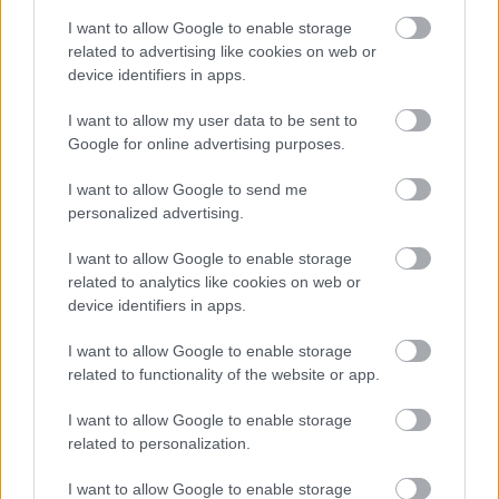
I want to allow Google to enable storage
related to advertising like cookies on web or
device identifiers in apps.
I want to allow my user data to be sent to
Google for online advertising purposes.
I want to allow Google to send me
personalized advertising.
Minden idők legjövedelmezőbbje és
legdrágábbja volt az amerikai foci vb -
I want to allow Google to enable storage
gyorsmérleg
related to analytics like cookies on web or
device identifiers in apps.
HÍREK
2026. júl. 20.
I want to allow Google to enable storage
related to functionality of the website or app.
I want to allow Google to enable storage
related to personalization.
I want to allow Google to enable storage