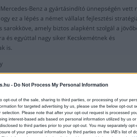
 Mercedes-Benz a gyártásindító ünnepségén vett r
ogy ez a lépés a német vállalat fejlesztési stratég
s sarokköve, amely biztos alapként szolgál a jövőb
ra és egyúttal nagy siker Kecskemétnek és
k is.
y
es a városban a cégcsoport
s.hu -
Do Not Process My Personal Information
és hazánk legnagyobb autógyár
to opt-out of the sale, sharing to third parties, or processing of your per
formation for targeted advertising by us, please use the below opt-out s
 meg, amely "egyszerűen
r selection. Please note that after your opt-out request is processed y
eing interest-based ads based on personal information utilized by us or
hatatlan", hiszen folyamatosan
disclosed to third parties prior to your opt-out. You may separately opt-
losure of your personal information by third parties on the IAB’s list of