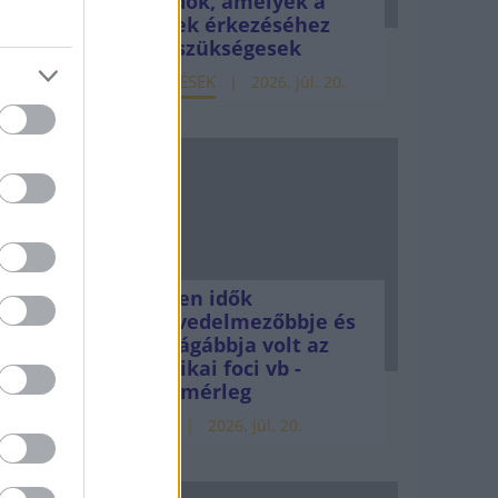
teendők, amelyek a
millió
pénzek érkezéséhez
még szükségesek
ELEMZÉSEK
2026. júl. 20.
si
yar
tatta.
Minden idők
legjövedelmezőbbje és
legdrágábbja volt az
amerikai foci vb -
gyorsmérleg
HÍREK
2026. júl. 20.