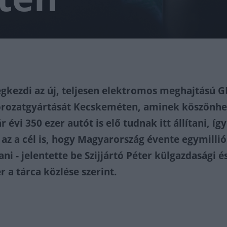
kezdi az új, teljesen elektromos meghajtású 
orozatgyártását Kecskeméten, aminek köszönh
évi 350 ezer autót is elő tudnak itt állítani, így
 az a cél is, hogy Magyarország évente egymillió
ani - jelentette be Szijjártó Péter külgazdasági é
 a tárca közlése szerint.