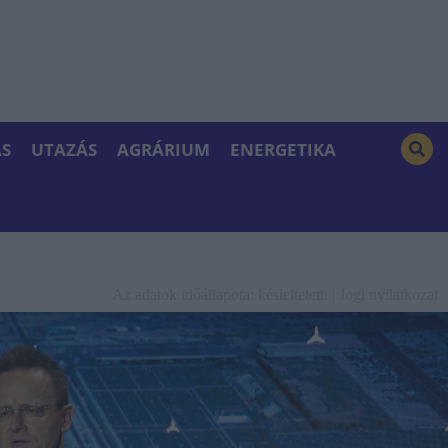
S
UTAZÁS
AGRÁRIUM
ENERGETIKA
Az adatok időállapota: késleltetett. |
Jogi nyilatkozat