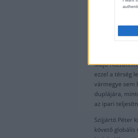
authenti
Majd hozzátette
ezzel a térség l
vármegye sem le
duplájára, minte
az ipari teljesí
Szijjártó Péter 
követő globális