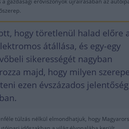
s a gazdasági erőviszonyok újraírásában az autóip
őszerep.
tt, hogy töretlenül halad előre 
lektromos átállása, és egy-egy
övőbeli sikerességét nagyban
ozza majd, hogy milyen szerep
lteni ezen évszázados jelentősé
ban.
nféle túlzás nélkül elmondhatjuk, hogy Magyarors
utóipari időszakban a világ élvonalába került.