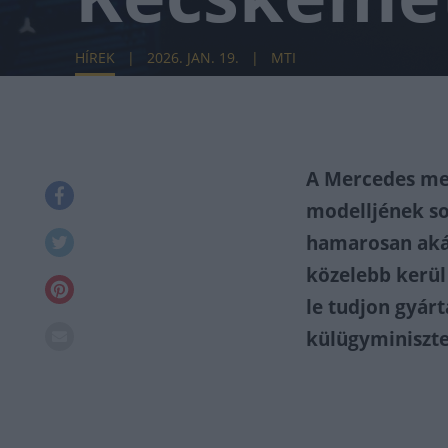
HÍREK
2026. JAN. 19.
MTI
A Mercedes meg
modelljének s
hamarosan akár 
közelebb kerül
le tudjon gyárt
külügyminiszter