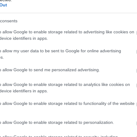
ág abban az elit ligában játsszon, ahol évente egy
Out
gyártani" - mondta.
consents
imenzióba léptünk akkor, amikor kutatás-fejleszté
o allow Google to enable storage related to advertising like cookies on
került ide, és a prototípusok fejlesztésében a mag
evice identifiers in apps.
cskemétnek is egyre nagyobb szerepe lesz" - foly
o allow my user data to be sent to Google for online advertising
s.
to allow Google to send me personalized advertising.
o allow Google to enable storage related to analytics like cookies on
evice identifiers in apps.
o allow Google to enable storage related to functionality of the website
o allow Google to enable storage related to personalization.
o allow Google to enable storage related to security, including