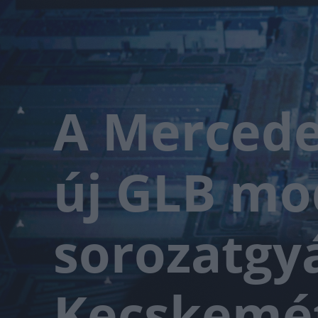
A Mercede
új GLB mo
sorozatgy
Kecskemé