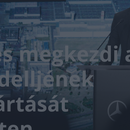
s megkezdi 
delljének
ártását
ten