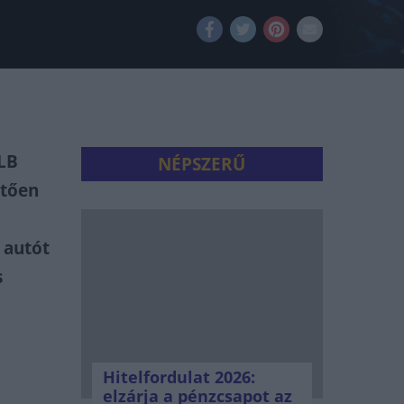
GLB
NÉPSZERŰ
etően
 autót
s
Hitelfordulat 2026:
elzárja a pénzcsapot az