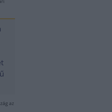
ari
a
et
gű
zág az