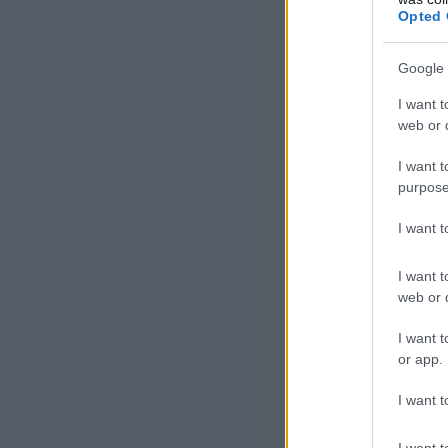
hogy Magyarorsz
Opted 
autót tudunk le
Google 
"És egy újabb d
I want t
tevékenység is 
web or d
mérnököknek, Ke
I want t
purpose
I want 
I want t
web or d
I want t
or app.
I want t
I want t