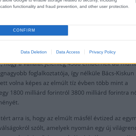
cation functionality and fraud prevention, and other user protection.
CONFIRM
Data Deletion
Data Access
Privacy Policy
, hogy a vállalat jelenleg 4500 embernek ad munk
egnagyobb foglalkoztatója, így nélküle Bács-Kiskun
tt volna képes az elmúlt tíz évben több mint a
gy 1800 milliárd forintról 3800 milliárd forintra n
tményét.
kitért arra is, hogy az elmúlt másfél évtized az egy
 válságokról szólt, amelyek nyomán egy új világre