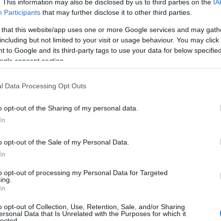
. This information may also be disclosed by us to third parties on the
IA
 a hírek az újabb modellek
Participants
that may further disclose it to other third parties.
ak az idetelepítéséről, a beszáll
 that this website/app uses one or more Google services and may gath
including but not limited to your visit or usage behaviour. You may click 
 a végsőkig sikerült lerövidíteni a
 to Google and its third-party tags to use your data for below specifi
ogle consent section.
os akkumulátorok terén, és a
l Data Processing Opt Outs
 lassan négy éve kizárólag
o opt-out of the Sharing of my personal data.
 energiahordozókra alapozza a
In
ét.
o opt-out of the Sale of my Personal Data.
In
to opt-out of processing my Personal Data for Targeted
k arra, hogy az itt zajló beruházásoknak köszön
ing.
In
e akár 350 ezer autót is elő tudnak majd itt állíta
o opt-out of Collection, Use, Retention, Sale, and/or Sharing
z minket annak a stratégiai célunknak a végrehajtá
ersonal Data that Is Unrelated with the Purposes for which it
lected.