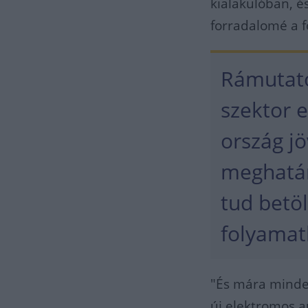
kialakulóban, é
forradalomé a f
Rámutato
szektor e
ország j
meghatár
tud betö
folyamat
"És mára minde
új elektromos a