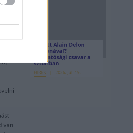
Mi lett Alain Delon
vagyonával?
Adóhatósági csavar a
át,
sztoriban
HÍREK
2026. júl. 19.
övelni
mást
nd van