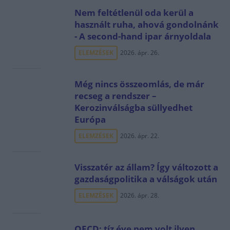
Nem feltétlenül oda kerül a
használt ruha, ahová gondolnánk
- A second-hand ipar árnyoldala
ELEMZÉSEK
2026. ápr. 26.
Még nincs összeomlás, de már
recseg a rendszer –
Kerozinválságba süllyedhet
Európa
ELEMZÉSEK
2026. ápr. 22.
Visszatér az állam? Így változott a
gazdaságpolitika a válságok után
ELEMZÉSEK
2026. ápr. 28.
OECD: tíz éve nem volt ilyen