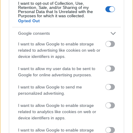
Minden idők legjövedelmezőbbje és
I want to opt-out of Collection, Use,
legdrágábbja volt az amerikai foci vb -
Retention, Sale, and/or Sharing of my
Personal Data that Is Unrelated with the
gyorsmérleg
Purposes for which it was collected.
Opted Out
HÍREK
2026. júl. 20.
Google consents
I want to allow Google to enable storage
related to advertising like cookies on web or
device identifiers in apps.
I want to allow my user data to be sent to
Google for online advertising purposes.
I want to allow Google to send me
personalized advertising.
Mi lett Alain Delon vagyonával? Adóhatósági
I want to allow Google to enable storage
csavar a sztoriban
related to analytics like cookies on web or
HÍREK
2026. júl. 19.
device identifiers in apps.
I want to allow Google to enable storage