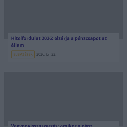
Hitelfordulat 2026: elzárja a pénzcsapot az
állam
ELEMZÉSEK
2026. júl. 22.
Vagyonvisszaszerzés: amikor a pénz