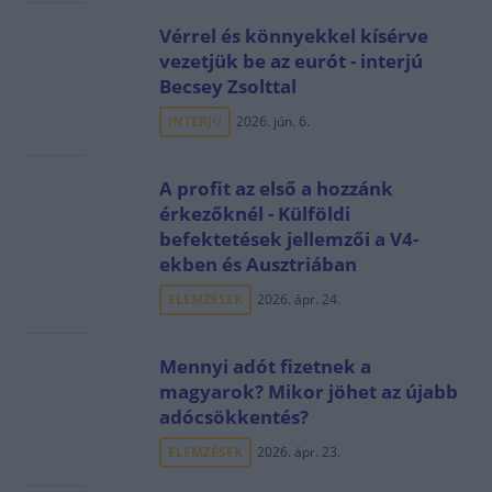
Vérrel és könnyekkel kísérve
vezetjük be az eurót - interjú
Becsey Zsolttal
INTERJÚ
2026. jún. 6.
A profit az első a hozzánk
érkezőknél - Külföldi
befektetések jellemzői a V4-
ekben és Ausztriában
ELEMZÉSEK
2026. ápr. 24.
Mennyi adót fizetnek a
magyarok? Mikor jöhet az újabb
adócsökkentés?
ELEMZÉSEK
2026. ápr. 23.