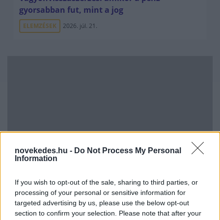
gyorsabban fut, mint a jog
ELEMZÉSEK
2026. júl. 21.
novekedes.hu -
Do Not Process My Personal
Information
Kéthónapos a Tisza-kormány: íme a mérleg!
ELEMZÉSEK
2026. júl. 21.
If you wish to opt-out of the sale, sharing to third parties, or
processing of your personal or sensitive information for
targeted advertising by us, please use the below opt-out
section to confirm your selection. Please note that after your