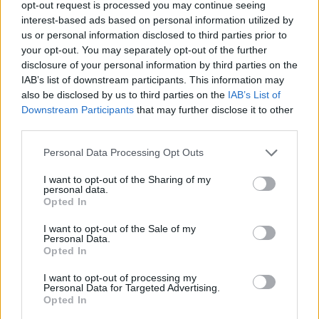
opt-out request is processed you may continue seeing
interest-based ads based on personal information utilized by
us or personal information disclosed to third parties prior to
your opt-out. You may separately opt-out of the further
disclosure of your personal information by third parties on the
IAB’s list of downstream participants. This information may
also be disclosed by us to third parties on the
IAB’s List of
Downstream Participants
that may further disclose it to other
Uniós források: íme a teendők, amelyek a
third parties.
pénzek érkezéséhez még szükségesek
Please note that this website/app uses one or more Google
Personal Data Processing Opt Outs
ELEMZÉSEK
2026. júl. 20.
services and may gather and store information including but
not limited to your visit or usage behaviour. You may click to
I want to opt-out of the Sharing of my
personal data.
grant or deny consent to Google and its third-party tags to
Opted In
use your data for below specified purposes in below Google
consent section.
I want to opt-out of the Sale of my
Personal Data.
Opted In
I want to opt-out of processing my
Personal Data for Targeted Advertising.
Opted In