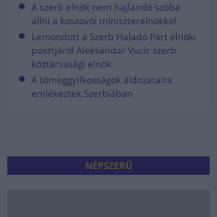
A szerb elnök nem hajlandó szóba
állni a koszovói miniszterelnökkel
Lemondott a Szerb Haladó Párt elnöki
posztjáról Aleksandar Vucic szerb
köztársasági elnök
A tömeggyilkosságok áldozataira
emlékeztek Szerbiában
NÉPSZERŰ