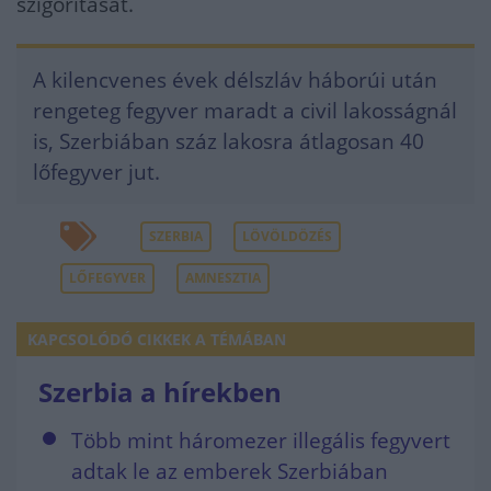
szigorítását.
A kilencvenes évek délszláv háborúi után
rengeteg fegyver maradt a civil lakosságnál
is, Szerbiában száz lakosra átlagosan 40
lőfegyver jut.
SZERBIA
LÖVÖLDÖZÉS
LŐFEGYVER
AMNESZTIA
KAPCSOLÓDÓ CIKKEK A TÉMÁBAN
Szerbia a hírekben
Több mint háromezer illegális fegyvert
adtak le az emberek Szerbiában