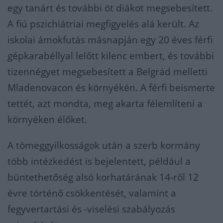
egy tanárt és további öt diákot megsebesített.
A fiú pszichiátriai megfigyelés alá került. Az
iskolai ámokfutás másnapján egy 20 éves férfi
gépkarabéllyal lelőtt kilenc embert, és további
tizennégyet megsebesített a Belgrád melletti
Mladenovacon és környékén. A férfi beismerte
tettét, azt mondta, meg akarta félemlíteni a
környéken élőket.
A tömeggyilkosságok után a szerb kormány
több intézkedést is bejelentett, például a
büntethetőség alsó korhatárának 14-ről 12
évre történő csökkentését, valamint a
fegyvertartási és -viselési szabályozás