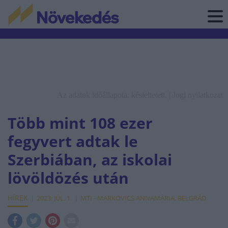
Az adatok időállapota: késleltetett. |
Jogi nyilatkozat
Több mint 108 ezer
fegyvert adtak le
Szerbiában, az iskolai
lövöldözés után
HÍREK
2023. JÚL. 1.
MTI - MARKOVICS ANNAMÁRIA, BELGRÁD