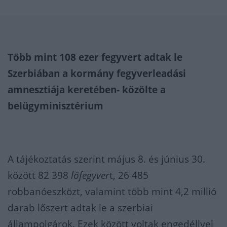
Több mint 108 ezer fegyvert adtak le
Szerbiában a kormány fegyverleadási
amnesztiája keretében- közölte a
belügyminisztérium
A tájékoztatás szerint május 8. és június 30.
között 82 398
lőfegyver
t, 26 485
robbanóeszközt, valamint több mint 4,2 millió
darab lőszert adtak le a szerbiai
állampolgárok. Ezek között voltak engedéllyel