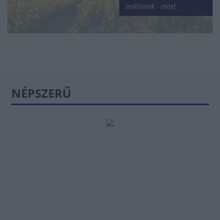
indítanak - most
NÉPSZERŰ