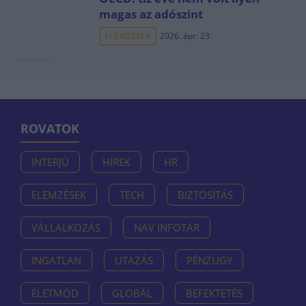
magas az adószint
ELEMZÉSEK
2026. ápr. 23.
ROVATOK
INTERJÚ
HÍREK
HR
ELEMZÉSEK
TECH
BIZTOSÍTÁS
VÁLLALKOZÁS
NAV INFOTÁR
INGATLAN
UTAZÁS
PÉNZÜGY
ÉLETMÓD
GLOBÁL
BEFEKTETÉS