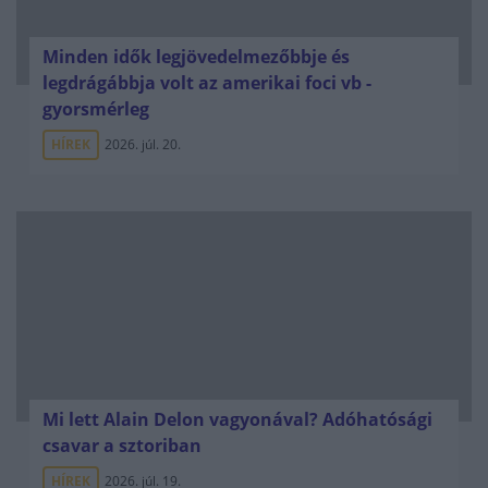
Minden idők legjövedelmezőbbje és
legdrágábbja volt az amerikai foci vb -
gyorsmérleg
HÍREK
2026. júl. 20.
Mi lett Alain Delon vagyonával? Adóhatósági
csavar a sztoriban
HÍREK
2026. júl. 19.