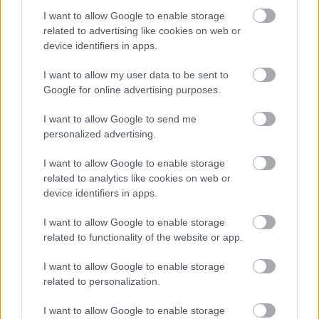
I want to allow Google to enable storage
vele".
related to advertising like cookies on web or
device identifiers in apps.
Trump "bukott államnak" nevezte Kubát,
I want to allow my user data to be sent to
amelynek "nincs pénze, nincs olaja,
Google for online advertising purposes.
semmije sincs", ugyanakkor "gyönyörű
I want to allow Google to send me
szigetnek" nevezte az országot.
personalized advertising.
I want to allow Google to enable storage
Trump kijelentései egy súlyos kubai gazdasági
related to analytics like cookies on web or
device identifiers in apps.
és energiaválság közepette hangzottak el.
Hétfőn ismét országos áramszünet sújtotta a
I want to allow Google to enable storage
related to functionality of the website or app.
közel tízmillió lakosú szigetországot, miután
összeomlott az elektromos hálózat - közölte a
I want to allow Google to enable storage
related to personalization.
kubai energetikai minisztérium. Az
elöregedett infrastruktúra és az
I want to allow Google to enable storage