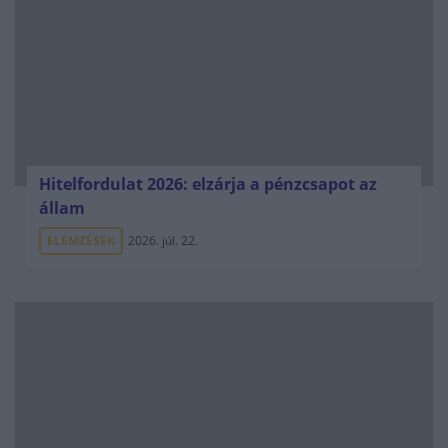
Hitelfordulat 2026: elzárja a pénzcsapot az
állam
ELEMZÉSEK
2026. júl. 22.