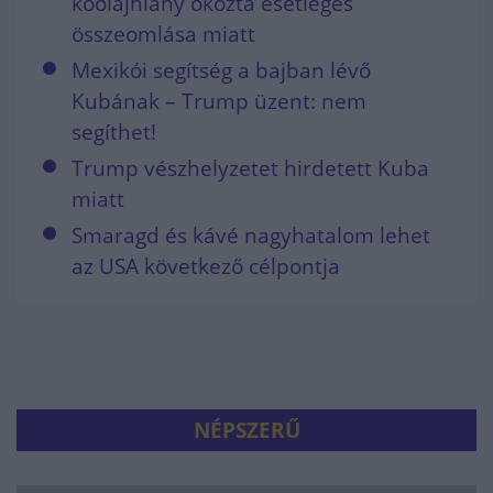
kőolajhiány okozta esetleges
összeomlása miatt
Mexikói segítség a bajban lévő
Kubának – Trump üzent: nem
segíthet!
Trump vészhelyzetet hirdetett Kuba
miatt
Smaragd és kávé nagyhatalom lehet
az USA következő célpontja
NÉPSZERŰ