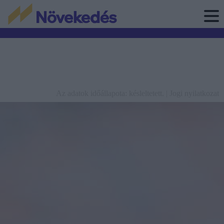
Az adatok időállapota: késleltetett. |
Jogi nyilatkozat