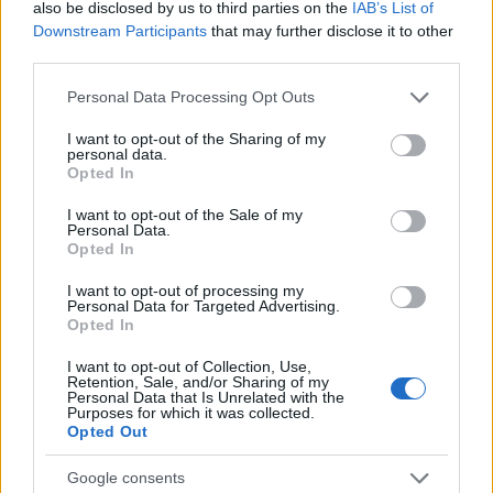
also be disclosed by us to third parties on the
IAB’s List of
Downstream Participants
that may further disclose it to other
third parties.
Please note that this website/app uses one or more Google
Personal Data Processing Opt Outs
services and may gather and store information including but
not limited to your visit or usage behaviour. You may click to
I want to opt-out of the Sharing of my
personal data.
Donald Trump azt mondta,
grant or deny consent to Google and its third-party tags to
Opted In
use your data for below specified purposes in below Google
"megtiszteltetés" lenne számára, ha
consent section.
I want to opt-out of the Sale of my
"valamilyen formában átvehetné" Kubát.
Personal Data.
Opted In
I want to opt-out of processing my
Personal Data for Targeted Advertising.
Opted In
"Megtiszteltetés" lenne számomra Kuba
I want to opt-out of Collection, Use,
"átvétele" - jelentette ki az amerikai elnök
Retention, Sale, and/or Sharing of my
Personal Data that Is Unrelated with the
Purposes for which it was collected.
hétfőn a Fehér Házban újságírók előtt,
Opted Out
hozzátéve, hogy "akár felszabadítom, akár
Google consents
átveszem - azt hiszem, bármit megtehetek