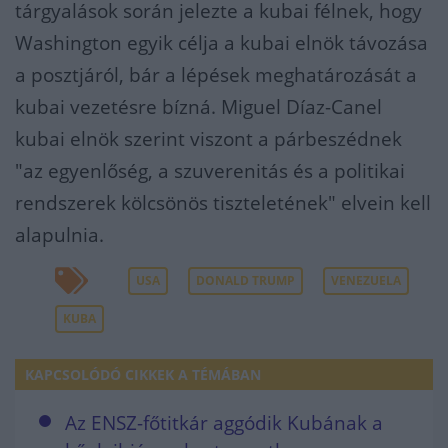
tárgyalások során jelezte a kubai félnek, hogy
Washington egyik célja a kubai elnök távozása
a posztjáról, bár a lépések meghatározását a
kubai vezetésre bízná. Miguel Díaz-Canel
kubai elnök szerint viszont a párbeszédnek
"az egyenlőség, a szuverenitás és a politikai
rendszerek kölcsönös tiszteletének" elvein kell
alapulnia.
USA
DONALD TRUMP
VENEZUELA
KUBA
KAPCSOLÓDÓ CIKKEK A TÉMÁBAN
Az ENSZ-főtitkár aggódik Kubának a