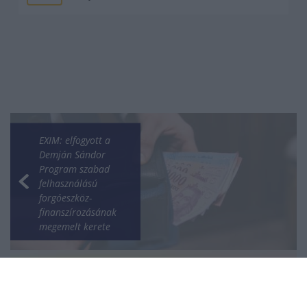
EXIM: elfogyott a
Demján Sándor
Program szabad
felhasználású
forgóeszköz-
finanszírozásának
megemelt kerete
Nagy regionális