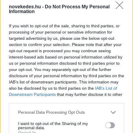
novekedes.hu -
Do Not Process My Personal
Information
- emelte ki Straub Fanni, a Foglaljorovost.hu
If you wish to opt-out of the sale, sharing to third parties, or
ügyvezető igazgatója.
processing of your personal or sensitive information for
targeted advertising by us, please use the below opt-out
Kutatások igazolják, hogy a magyarok a gyors,
section to confirm your selection. Please note that after your
opt-out request is processed you may continue seeing
szakszerű és megbízható minőség miatt
interest-based ads based on personal information utilized by
választják a magánegészségügyi
us or personal information disclosed to third parties prior to
your opt-out. You may separately opt-out of the further
szolgáltatásokat. Az OTP Egészségpénzár a
disclosure of your personal information by third parties on the
piac egyik legnagyobb szolgáltatójával és
IAB’s list of downstream participants. This information may
also be disclosed by us to third parties on the
IAB’s List of
ellátásszervezőjével azért dolgozik, hogy a
Downstream Participants
that may further disclose it to other
third parties.
legjobb szolgáltatásokat biztosítsa kedvező
áron, a legnagyobb adókedvezmény
Please note that this website/app uses one or more Google
Personal Data Processing Opt Outs
services and may gather and store information including but
igénybevételének biztosításával
not limited to your visit or usage behaviour. You may click to
I want to opt-out of the Sharing of my
personal data.
grant or deny consent to Google and its third-party tags to
Opted In