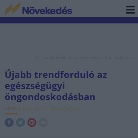
Az adatok időállapota: késleltetett. |
Jogi nyilatkozat
Újabb trendforduló az
egészségügyi
öngondoskodásban
HÍREK
2023. OKT. 9.
NÖVEKEDÉS.HU