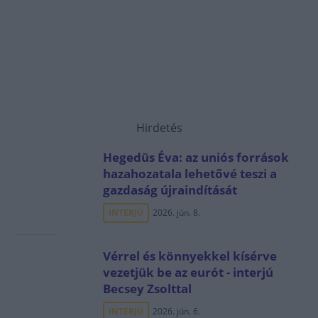
Hirdetés
Hegedüs Éva: az uniós források
hazahozatala lehetővé teszi a
gazdaság újraindítását
INTERJÚ
2026. jún. 8.
Vérrel és könnyekkel kísérve
vezetjük be az eurót - interjú
Becsey Zsolttal
INTERJÚ
2026. jún. 6.