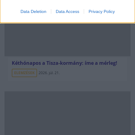
Data Deletion
Data Access
Privacy Policy
Kéthónapos a Tisza-kormány: íme a mérleg!
ELEMZÉSEK
2026. júl. 21.