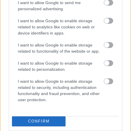
I want to allow Google to send me
Hitelfordulat 2026: elzárja a pénzcsapot az
personalized advertising.
állam
I want to allow Google to enable storage
ELEMZÉSEK
2026. júl. 22.
related to analytics like cookies on web or
device identifiers in apps.
I want to allow Google to enable storage
related to functionality of the website or app.
I want to allow Google to enable storage
related to personalization.
I want to allow Google to enable storage
related to security, including authentication
functionality and fraud prevention, and other
Vagyonvisszaszerzés: amikor a pénz
user protection.
gyorsabban fut, mint a jog
ELEMZÉSEK
2026. júl. 21.
CONFIRM