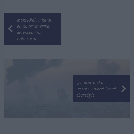
Megszólalt a kínai
elnök az amerikai
kereskedelmi
háborúról
Így altatta el a
terrorszervezet Izrael
éberségét