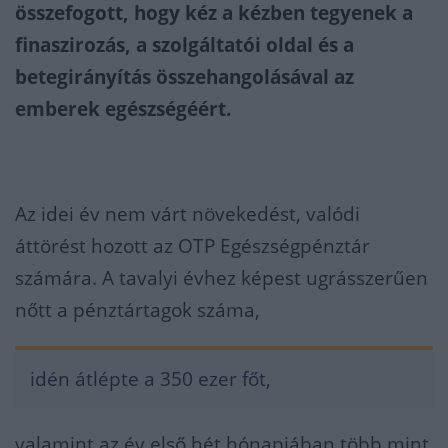
összefogott, hogy kéz a kézben tegyenek a
finaszirozás, a szolgáltatói oldal és a
betegirányítás összehangolásával az
emberek egészségéért.
Az idei év nem várt növekedést, valódi
áttörést hozott az OTP Egészségpénztár
számára. A tavalyi évhez képest ugrásszerűen
nőtt a pénztártagok száma,
idén átlépte a 350 ezer főt,
valamint az év első hét hónapjában több mint