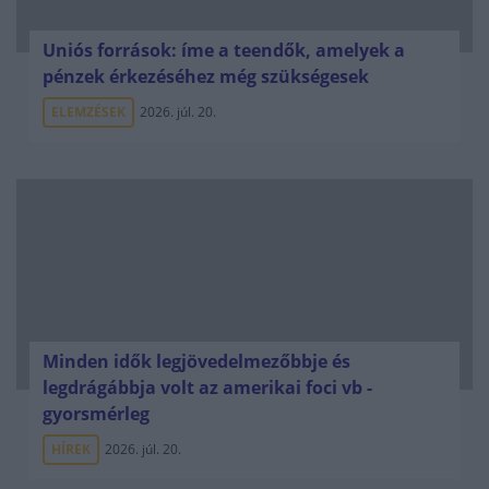
Uniós források: íme a teendők, amelyek a
pénzek érkezéséhez még szükségesek
ELEMZÉSEK
2026. júl. 20.
Minden idők legjövedelmezőbbje és
legdrágábbja volt az amerikai foci vb -
gyorsmérleg
HÍREK
2026. júl. 20.