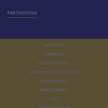
PARTNEREINK
IMPRESSZUM
KAPCSOLAT
JOGI NYILATKOZAT
ADATKEZELÉSI TÁJÉKOZTATÓ
MÉDIAAJÁNLAT
SZERZŐI JOGOK
ÁSZF
SÜTI TÁJÉKOZTATÓ