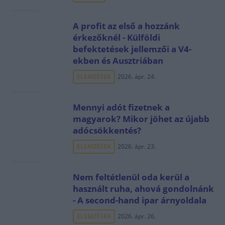
A profit az első a hozzánk
érkezőknél - Külföldi
befektetések jellemzői a V4-
ekben és Ausztriában
ELEMZÉSEK
2026. ápr. 24.
Mennyi adót fizetnek a
magyarok? Mikor jöhet az újabb
adócsökkentés?
ELEMZÉSEK
2026. ápr. 23.
Nem feltétlenül oda kerül a
használt ruha, ahová gondolnánk
- A second-hand ipar árnyoldala
ELEMZÉSEK
2026. ápr. 26.