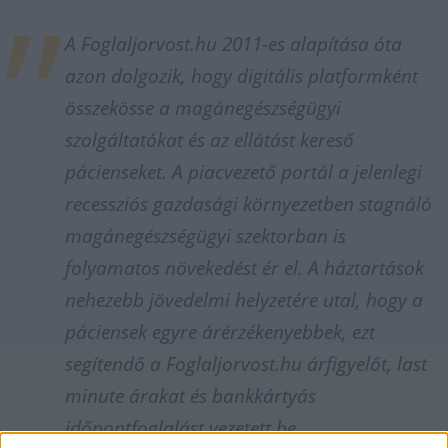
A Foglaljorvost.hu 2011-es alapítása óta
azon dolgozik, hogy digitális platformként
összekösse a magánegészségügyi
szolgáltatókat és az ellátást kereső
pácienseket. A piacvezető portál a jelenlegi
recessziós gazdasági környezetben stagnáló
magánegészségügyi szektorban is
folyamatos növekedést ér el. A háztartások
nehezebb jövedelmi helyzetére utal, hogy a
páciensek egyre árérzékenyebbek, ezt
segítendő a Foglaljorvost.hu árfigyelőt, last
minute árakat és bankkártyás
időpontfoglalást vezetett be