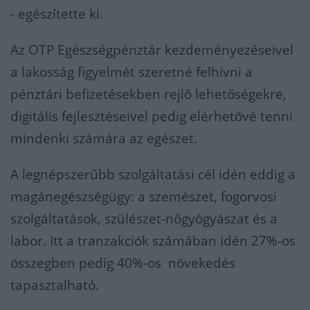
- egészítette ki.
Az OTP Egészségpénztár kezdeményezéseivel
a lakosság figyelmét szeretné felhívni a
pénztári befizetésekben rejlő lehetőségekre,
digitális fejlesztéseivel pedig elérhetővé tenni
mindenki számára az egészet.
A legnépszerűbb szolgáltatási cél idén eddig a
magánegészségügy: a szemészet, fogorvosi
szolgáltatások, szülészet-nőgyógyászat és a
labor. Itt a tranzakciók számában idén 27%-os
összegben pedig 40%-os növekedés
tapasztalható.