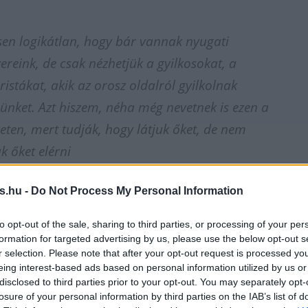
esen logikátlan, hogy bár vannak nyugati
ereink, de csak nézhetjük a gyilkosokat, a
ristákat, akik az orosz oldalról gyilkolnak
ünket. Azt hiszem, néha még nevetnek is ezen a
zeten, mert tudják, hogy látjuk őket, de nem
k őket elérni
s.hu -
Do Not Process My Personal Information
z ukrán államfő.
to opt-out of the sale, sharing to third parties, or processing of your per
formation for targeted advertising by us, please use the below opt-out s
felidézi, hogy Joe Biden amerikai elnök röviddel a
r selection. Please note that after your opt-out request is processed y
tése után valamelyest enyhítette az amerikai fegyv
eing interest-based ads based on personal information utilized by us or
disclosed to third parties prior to your opt-out. You may separately opt-
vetésének tilalmát, de ez csak a Harkiv környéki
losure of your personal information by third parties on the IAB’s list of