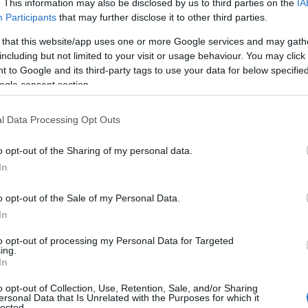
e vonatkozik, az orosz területek elleni mélységi
. This information may also be disclosed by us to third parties on the
IA
Participants
that may further disclose it to other third parties.
alma változatlanul érvényes.
 that this website/app uses one or more Google services and may gath
including but not limited to your visit or usage behaviour. You may click 
terjúban kijelentette: az ellenkező értelmű hírekke
 to Google and its third-party tags to use your data for below specifi
itannia sem adott "száz százalékos hozzájárulás
ogle consent section.
ajna orosz területeken lévő célpontok ellen
l Data Processing Opt Outs
brit fegyvereket.
o opt-out of the Sharing of my personal data.
szerint "a Fehér Ház köntörfalazása emberéletek
In
o opt-out of the Sale of my Personal Data.
In
vábbra sem érkezik elégséges mennyiségű amerika
to opt-out of processing my Personal Data for Targeted
z, hogy újabb ukrán dandárokat lehessen felszere
ing.
In
zágrészben előrenyomuló orosz alakulatok
a.
o opt-out of Collection, Use, Retention, Sale, and/or Sharing
ersonal Data that Is Unrelated with the Purposes for which it
lected.