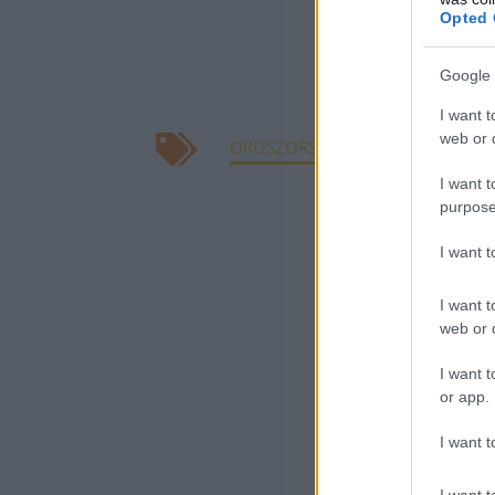
Opted 
Zelenszkij hang
tartunk, ahol t
Google 
kiutat az adott 
I want t
web or d
OROSZORSZÁG
UKRAJNA
HÁ
I want t
purpose
I want 
I want t
web or d
I want t
or app.
I want t
I want t