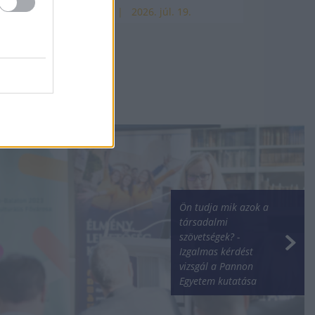
HÍREK
2026. júl. 19.
Ön tudja mik azok a
társadalmi
szövetségek? -
Izgalmas kérdést
vizsgál a Pannon
Egyetem kutatása