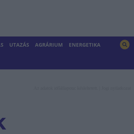
S
UTAZÁS
AGRÁRIUM
ENERGETIKA
Az adatok időállapota: késleltetett. |
Jogi nyilatkozat
k