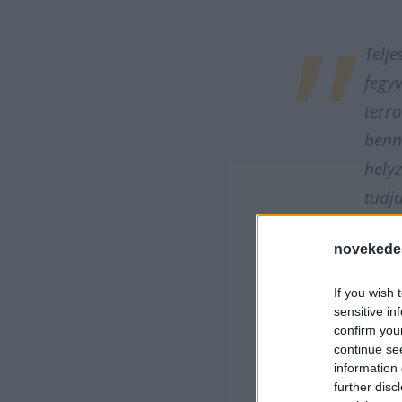
Telj
fegyv
terro
benn
hely
tudju
novekede
- fogalmazott a
If you wish 
sensitive in
A The Guardian 
confirm you
interjú elkészí
continue se
information 
oroszországi be
further disc