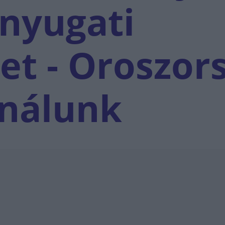
 nyugati
et - Oroszor
 nálunk