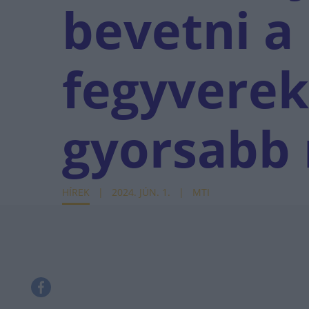
bevetni a
fegyverek
gyorsabb
HÍREK
2024. JÚN. 1.
MTI