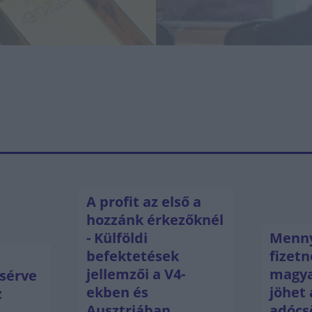
A profit az első a
hozzánk érkezőknél
- Külföldi
Menny
befektetések
fizetn
jellemzői a V4-
magya
sérve
ekben és
jöhet 
z
Ausztriában
adócs
ú