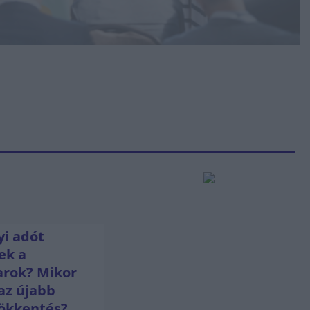
i adót
ek a
rok? Mikor
az újabb
ökkentés?