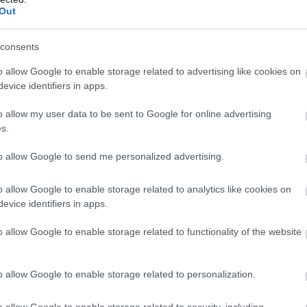
Out
súlyozta ugyanakkor, hogy "senki nem vádol senkit
artunk, harcolunk, és mindennap meg kell találnun
consents
helyzetből".
o allow Google to enable storage related to advertising like cookies on
evice identifiers in apps.
BORÚ
ZELENSZKIJ
FEGYVEREK
o allow my user data to be sent to Google for online advertising
s.
to allow Google to send me personalized advertising.
o allow Google to enable storage related to analytics like cookies on
evice identifiers in apps.
o allow Google to enable storage related to functionality of the website
o allow Google to enable storage related to personalization.
o allow Google to enable storage related to security, including