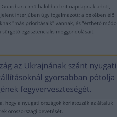
e Guardian című baloldali brit napilapnak adott,
elent interjúban úgy fogalmazott: a békében élő
oknak "más prioritásaik" vannak, és "érthető mód
a sürgető egzisztenciális meggondolásait.
zág az Ukrajnának szánt nyugati
zállításoknál gyorsabban pótolja
ének fegyverveszteségét.
ta, hogy a nyugati országok korlátozzák az általuk
erek oroszországi bevetését.