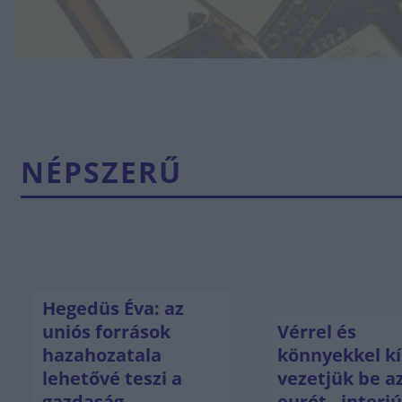
NÉPSZERŰ
Hegedüs Éva: az
uniós források
Vérrel és
hazahozatala
könnyekkel kí
lehetővé teszi a
vezetjük be a
gazdaság
eurót - interj