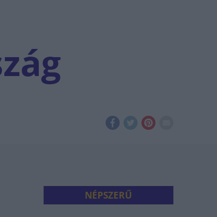
szág
NÉPSZERŰ