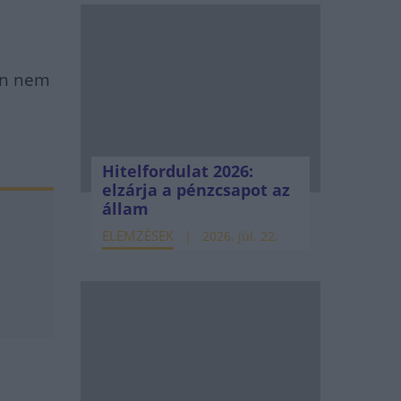
on nem
Hitelfordulat 2026:
elzárja a pénzcsapot az
állam
ELEMZÉSEK
2026. júl. 22.