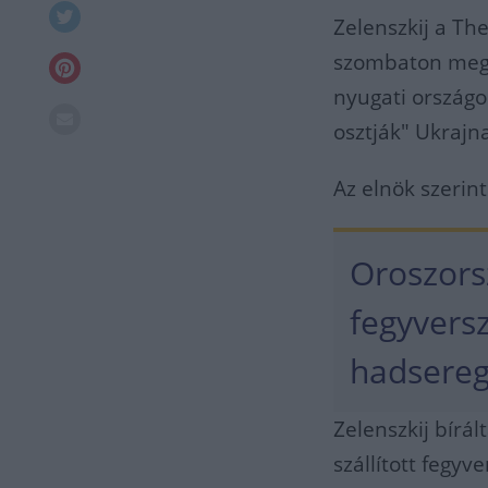
Zelenszkij a Th
szombaton megj
nyugati ország
osztják" Ukrajn
Az elnök szerint
Oroszors
fegyvers
hadsereg
Zelenszkij bírál
szállított fegyv