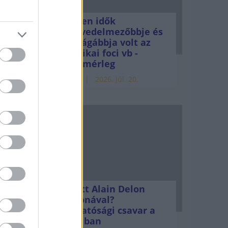
, ott
Minden idők
k a
legjövedelmezőbbje és
legdrágábbja volt az
amerikai foci vb -
gyorsmérleg
HÍREK
2026. júl. 20.
Mi lett Alain Delon
vagyonával?
Adóhatósági csavar a
sztoriban