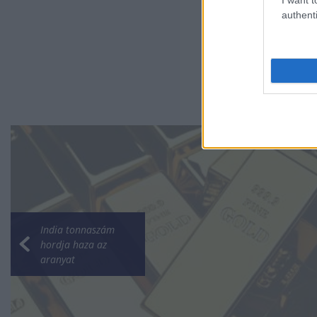
authenti
India tonnaszám
hordja haza az
aranyat