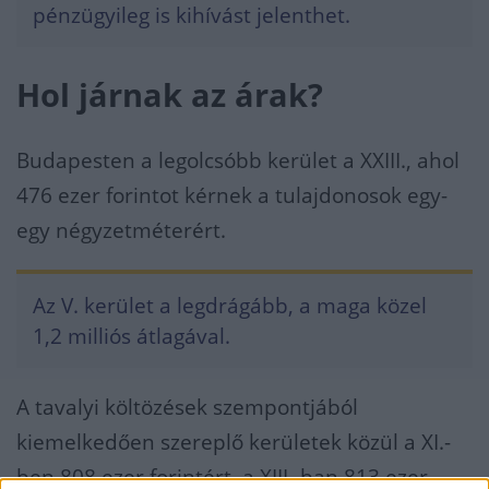
pénzügyileg is kihívást jelenthet.
Hol járnak az árak?
Budapesten a legolcsóbb kerület a XXIII., ahol
476 ezer forintot kérnek a tulajdonosok egy-
egy négyzetméterért.
Az V. kerület a legdrágább, a maga közel
1,2 milliós átlagával.
A tavalyi költözések szempontjából
kiemelkedően szereplő kerületek közül a XI.-
ben 808 ezer forintért, a XIII.-ban 813 ezer