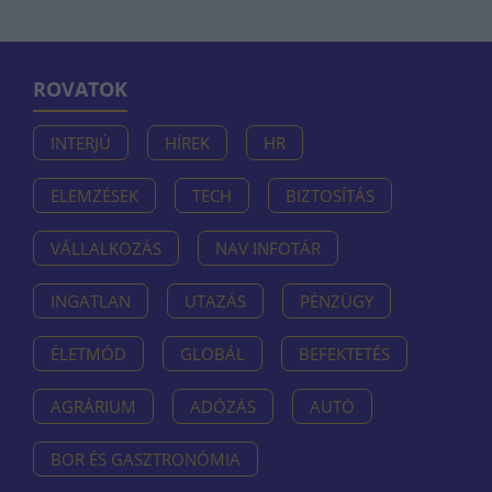
ROVATOK
INTERJÚ
HÍREK
HR
ELEMZÉSEK
TECH
BIZTOSÍTÁS
VÁLLALKOZÁS
NAV INFOTÁR
INGATLAN
UTAZÁS
PÉNZÜGY
ÉLETMÓD
GLOBÁL
BEFEKTETÉS
AGRÁRIUM
ADÓZÁS
AUTÓ
BOR ÉS GASZTRONÓMIA