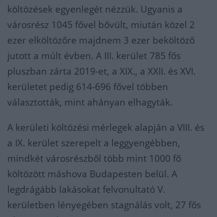
költözések egyenlegét nézzük. Ugyanis a
városrész 1045 fővel bővült, miután közel 2
ezer elköltözőre majdnem 3 ezer beköltöző
jutott a múlt évben. A III. kerület 785 fős
pluszban zárta 2019-et, a XIX., a XXII. és XVI.
kerületet pedig 614-696 fővel többen
választották, mint ahányan elhagyták.
A kerületi költözési mérlegek alapján a VIII. és
a IX. kerület szerepelt a leggyengébben,
mindkét városrészből több mint 1000 fő
költözött máshova Budapesten belül. A
legdrágább lakásokat felvonultató V.
kerületben lényegében stagnálás volt, 27 fős