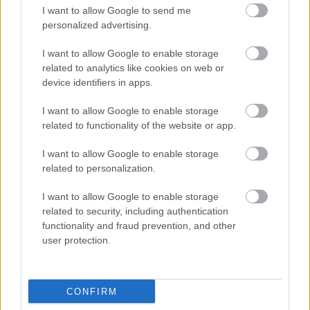
I want to allow Google to send me
Hitelfordulat 2026: elzárja a pénzcsapot az
personalized advertising.
állam
I want to allow Google to enable storage
ELEMZÉSEK
2026. júl. 22.
related to analytics like cookies on web or
device identifiers in apps.
I want to allow Google to enable storage
related to functionality of the website or app.
I want to allow Google to enable storage
related to personalization.
I want to allow Google to enable storage
related to security, including authentication
functionality and fraud prevention, and other
Vagyonvisszaszerzés: amikor a pénz
user protection.
gyorsabban fut, mint a jog
ELEMZÉSEK
2026. júl. 21.
CONFIRM