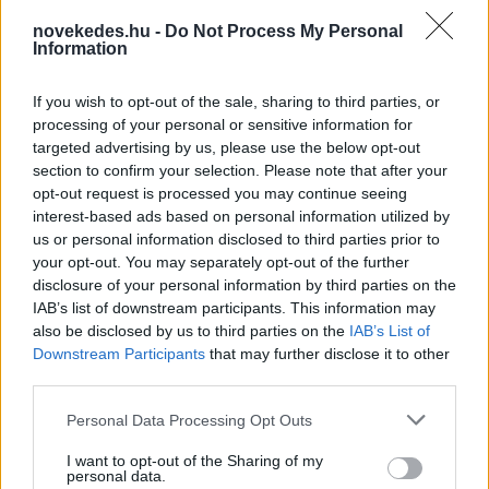
forintért, Zuglóban - azaz a XIV. kerületben -
novekedes.hu -
Do Not Process My Personal
Information
pedig a kevesebb mint 700 ezer forintért
kínálják a lakások négyzetméterét. A külső
If you wish to opt-out of the sale, sharing to third parties, or
kerületek közül a XVII.-ben az átlagár jóval
processing of your personal or sensitive information for
targeted advertising by us, please use the below opt-out
alacsonyabb, 532 ezer forintot tesz ki - derül ki
section to confirm your selection. Please note that after your
az ingatlan.com elemzéséből.
opt-out request is processed you may continue seeing
interest-based ads based on personal information utilized by
us or personal information disclosed to third parties prior to
your opt-out. You may separately opt-out of the further
disclosure of your personal information by third parties on the
IAB’s list of downstream participants. This information may
also be disclosed by us to third parties on the
IAB’s List of
Downstream Participants
that may further disclose it to other
third parties.
Please note that this website/app uses one or more Google
Personal Data Processing Opt Outs
services and may gather and store information including but
not limited to your visit or usage behaviour. You may click to
I want to opt-out of the Sharing of my
personal data.
grant or deny consent to Google and its third-party tags to