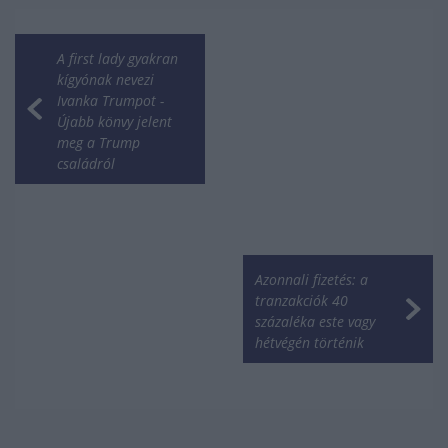
A first lady gyakran
kígyónak nevezi
Ivanka Trumpot -
Újabb könvy jelent
meg a Trump
családról
Azonnali fizetés: a
tranzakciók 40
százaléka este vagy
hétvégén történik