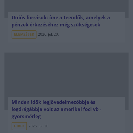
Uniós források: íme a teendők, amelyek a
pénzek érkezéséhez még szükségesek
ELEMZÉSEK
2026. júl. 20.
Minden idők legjövedelmezőbbje és
legdrágábbja volt az amerikai foci vb -
gyorsmérleg
HÍREK
2026. júl. 20.