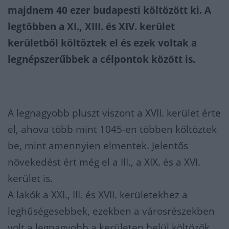
majdnem 40 ezer budapesti költözött ki. A
legtöbben a XI., XIII. és XIV. kerület
kerületből költöztek el és ezek voltak a
legnépszerűbbek a célpontok között is.
A legnagyobb pluszt viszont a XVII. kerület érte
el, ahova több mint 1045-en többen költöztek
be, mint amennyien elmentek. Jelentős
növekedést ért még el a III., a XIX. és a XVI.
kerület is.
A lakók a XXI., III. és XVII. kerületekhez a
leghűségesebbek, ezekben a városrészekben
volt a legnagyobb a kerületen belül költözők