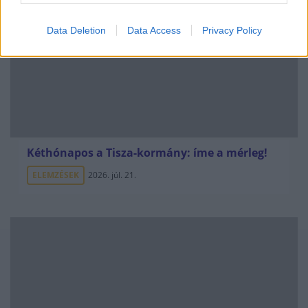
Data Deletion
Data Access
Privacy Policy
Kéthónapos a Tisza-kormány: íme a mérleg!
ELEMZÉSEK
2026. júl. 21.