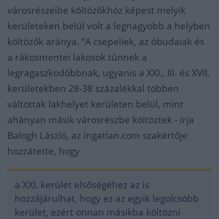
városrészeibe költözőkhöz képest melyik
kerületeken belül volt a legnagyobb a helyben
költözők aránya. “A csepeliek, az óbudaiak és
a rákosmentei lakosok tűnnek a
legragaszkodóbbnak, ugyanis a XXI., III. és XVII.
kerületekben 28-38 százalékkal többen
váltottak lakhelyet kerületen belül, mint
ahányan másik városrészbe költöztek - írja
Balogh László, az ingatlan.com szakértője
hozzátette, hogy
a XXI. kerület elsőségéhez az is
hozzájárulhat, hogy ez az egyik legolcsóbb
kerület, ezért onnan másikba költözni