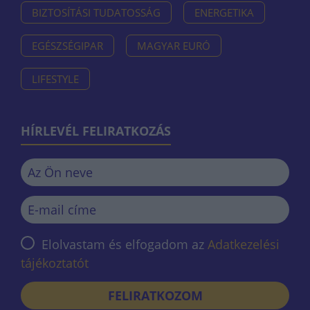
BIZTOSÍTÁSI TUDATOSSÁG
ENERGETIKA
EGÉSZSÉGIPAR
MAGYAR EURÓ
LIFESTYLE
HÍRLEVÉL FELIRATKOZÁS
Elolvastam és elfogadom az
Adatkezelési
tájékoztatót
FELIRATKOZOM