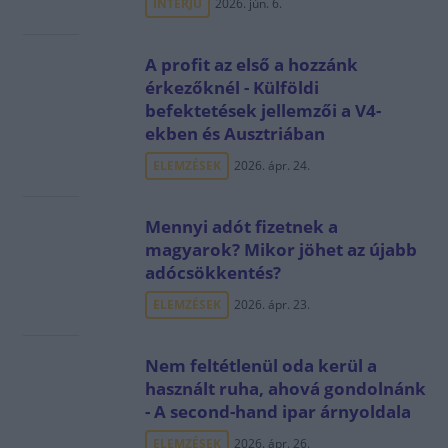
INTERJÚ
2026. jún. 6.
A profit az első a hozzánk
érkezőknél - Külföldi
befektetések jellemzői a V4-
ekben és Ausztriában
ELEMZÉSEK
2026. ápr. 24.
Mennyi adót fizetnek a
magyarok? Mikor jöhet az újabb
adócsökkentés?
ELEMZÉSEK
2026. ápr. 23.
Nem feltétlenül oda kerül a
használt ruha, ahová gondolnánk
- A second-hand ipar árnyoldala
ELEMZÉSEK
2026. ápr. 26.