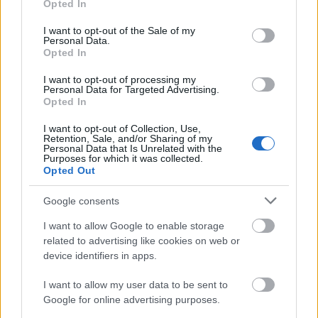
Opted In
use your data for below specified purposes in below Google
consent section.
I want to opt-out of the Sale of my
Personal Data.
BUDAPEST
INGATLANÁRAK
Opted In
KERÜLETEK
I want to opt-out of processing my
Personal Data for Targeted Advertising.
Opted In
I want to opt-out of Collection, Use,
Retention, Sale, and/or Sharing of my
Personal Data that Is Unrelated with the
Purposes for which it was collected.
NÉPSZERŰ
Opted Out
Google consents
I want to allow Google to enable storage
related to advertising like cookies on web or
device identifiers in apps.
I want to allow my user data to be sent to
Google for online advertising purposes.