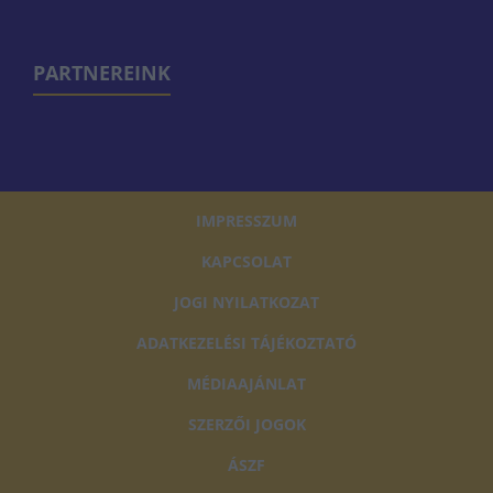
PARTNEREINK
IMPRESSZUM
KAPCSOLAT
JOGI NYILATKOZAT
ADATKEZELÉSI TÁJÉKOZTATÓ
MÉDIAAJÁNLAT
SZERZŐI JOGOK
ÁSZF