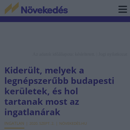
Az adatok időállapota: késleltetett. |
Jogi nyilatkozat
Kiderült, melyek a
legnépszerűbb budapesti
kerületek, és hol
tartanak most az
ingatlanárak
INGATLAN
2020. SZEPT. 2.
NÖVEKEDÉS.HU