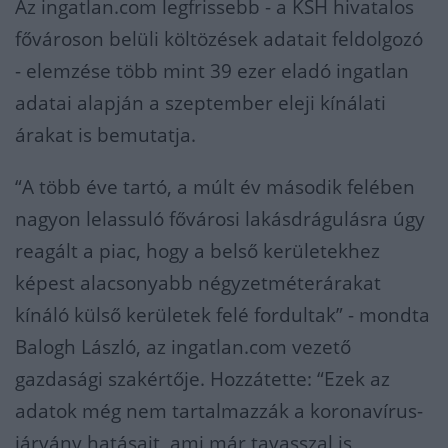
Az ingatlan.com legfrissebb - a KSH hivatalos
fővároson belüli költözések adatait feldolgozó
- elemzése több mint 39 ezer eladó ingatlan
adatai alapján a szeptember eleji kínálati
árakat is bemutatja.
“A több éve tartó, a múlt év második felében
nagyon lelassuló fővárosi lakásdrágulásra úgy
reagált a piac, hogy a belső kerületekhez
képest alacsonyabb négyzetméterárakat
kínáló külső kerületek felé fordultak” - mondta
Balogh László, az ingatlan.com vezető
gazdasági szakértője. Hozzátette: “Ezek az
adatok még nem tartalmazzák a koronavírus-
járvány hatásait, ami már tavasszal is