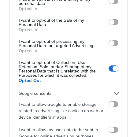
egyelőre véget ért a kereslet és a kínálat
personal data.
grant or deny consent to Google and its third-party tags to
Opted In
hónapról-hónapra mutatott mélyrepülése.
use your data for below specified purposes in below Google
consent section.
I want to opt-out of the Sale of my
Éves szinten kicsit árnyaltabb a kép: bár a
Personal Data.
Opted In
kínálat majdnem 6 százalékkal nőtt, így
jelenleg már 144 ezer lakás és ház
I want to opt-out of processing my
Personal Data for Targeted Advertising.
hirdetéséből válogathatnak a vevők.
Opted In
Ugyanakkor a kereslet még 9 százalékkal
I want to opt-out of Collection, Use,
Retention, Sale, and/or Sharing of my
elmaradt a tavalyitól - derül ki az
Personal Data that Is Unrelated with the
Purposes for which it was collected.
ingatlan.com elemzéséből.
Opted Out
Google consents
I want to allow Google to enable storage
related to advertising like cookies on web or
Vége a korábbi toporgásnak, elmozdult
device identifiers in apps.
májusban a mélypontról a lakáspiac az
I want to allow my user data to be sent to
ingatlan.com
legfrissebb kereslet-kínálati
Google for online advertising purposes.