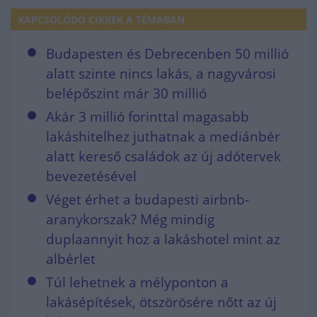
KAPCSOLÓDÓ CIKKEK A TÉMÁBAN
Budapesten és Debrecenben 50 millió
alatt szinte nincs lakás, a nagyvárosi
belépőszint már 30 millió
Akár 3 millió forinttal magasabb
lakáshitelhez juthatnak a mediánbér
alatt kereső családok az új adótervek
bevezetésével
Véget érhet a budapesti airbnb-
aranykorszak? Még mindig
duplaannyit hoz a lakáshotel mint az
albérlet
Túl lehetnek a mélyponton a
lakásépítések, ötszörösére nőtt az új