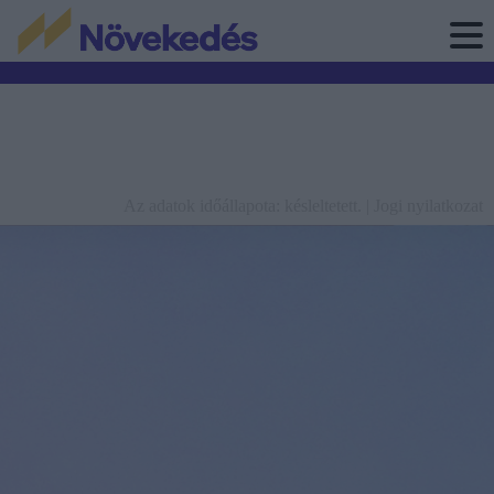
Az adatok időállapota: késleltetett. |
Jogi nyilatkozat