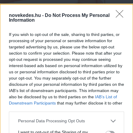
INGATLAN
2026. JÚN. 1.
NÖVEKEDÉS.HU
novekedes.hu -
Do Not Process My Personal
Information
If you wish to opt-out of the sale, sharing to third parties, or
processing of your personal or sensitive information for
targeted advertising by us, please use the below opt-out
section to confirm your selection. Please note that after your
A rovat támogatója:
opt-out request is processed you may continue seeing
interest-based ads based on personal information utilized by
us or personal information disclosed to third parties prior to
your opt-out. You may separately opt-out of the further
disclosure of your personal information by third parties on the
Májusban élénkült a lakáspiac mindkét
IAB’s list of downstream participants. This information may
oldala, a friss kínálat 2 százalékot
also be disclosed by us to third parties on the
IAB’s List of
Downstream Participants
that may further disclose it to other
meghaladó bővülésével párhuzamosan a
third parties.
kereslet 1,2 százalékkal erősödött havi
Please note that this website/app uses one or more Google
Personal Data Processing Opt Outs
összevetésben. Az enyhe élénküléssel
services and may gather and store information including but
not limited to your visit or usage behaviour. You may click to
I want to opt-out of the Sharing of my