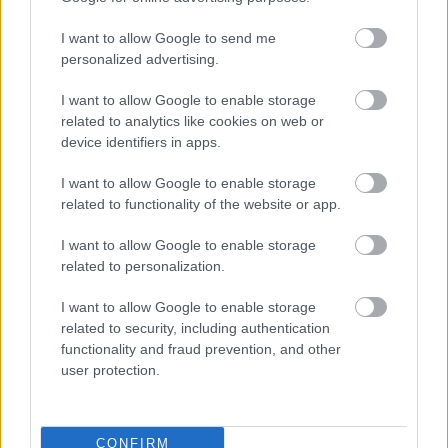
összesítője szerint.
I want to allow Google to send me
personalized advertising.
Bár összességében a lakáspiac mindkét
I want to allow Google to enable storage
oldala enyhén élénkült, az is látható, hogy
related to analytics like cookies on web or
az országon belül jelentős különbségek
device identifiers in apps.
vannak, valamint az új és a használt
I want to allow Google to enable storage
lakások is teljesen eltérő pályán mozognak.
related to functionality of the website or app.
I want to allow Google to enable storage
Május végén 144 ezer eladó lakásból és
related to personalization.
házból válogathattak az érdeklődők. Ez éves
I want to allow Google to enable storage
összevetésben majdnem 6 százalékos
related to security, including authentication
functionality and fraud prevention, and other
bővülésnek felel meg. Áprilishoz képest pedig
user protection.
több mint 2 százalékos bővülést takar. A
kínálati oldalon bekövetkezett, havi szintű
CONFIRM