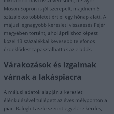
fokozódott havi összevetésben, de Győr-
Moson-Sopron is jól szerepelt, majdnem 5
százalékos többletet ért el egy hónap alatt. A
májusi legnagyobb keresleti visszaesés Fejér
megyében történt, ahol áprilishoz képest
közel 13 százalékkal kevesebb telefonos
érdeklődést tapasztalhattak az eladók.
Várakozások és izgalmak
várnak a lakáspiacra
A májusi adatok alapján a kereslet
élénkülésével túllépett az éves mélyponton a
piac. Balogh László szerint egyelőre kérdés,