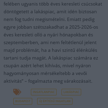
felében ugyanis több éves keresleti csúcsokat
döntögetett a lakáspiac, amit idén biztosan
nem fog tudni megismételni. Emiatt pedig
egyre jobban szétszakadhat a 2025-2026-os
éves keresleti olló a nyári hónapokban és
szeptemberben, ami nem feltétlenül jelent
majd problémát, ha a havi szintű élénkülés
tartani tudja magát. A lakáspiac számára ez
csupán azért lehet kihívás, mivel nyáron
hagyományosan mérsékeltebb a vevői
aktivitás” – fogalmazta meg várakozásait.
INGATLANPIAC
LAKÁSPIAC
BUDAPEST
ÚJ ÉPÍTÉSŰ INGATLAN