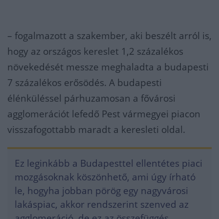
– fogalmazott a szakember, aki beszélt arról is,
hogy az országos kereslet 1,2 százalékos
növekedését messze meghaladta a budapesti
7 százalékos erősödés. A budapesti
élénküléssel párhuzamosan a fővárosi
agglomerációt lefedő Pest vármegyei piacon
visszafogottabb maradt a keresleti oldal.
Ez leginkább a Budapesttel ellentétes piaci
mozgásoknak köszönhető, ami úgy írható
le, hogyha jobban pörög egy nagyvárosi
lakáspiac, akkor rendszerint szenved az
agglomeráció, de ez az összefüggés