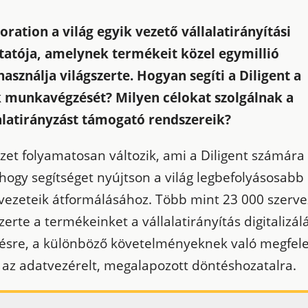
oration a világ egyik vezető vállalatirányítási
ltatója, amelynek termékeit közel egymillió
használja világszerte. Hogyan segíti a Diligent a
k munkavégzését? Milyen célokat szolgálnak a
alatirányzást támogató rendszereik?
ezet folyamatosan változik, ami a Diligent számára
 hogy segítséget nyújtson a világ legbefolyásosabb
vezeteik átformálásához. Több mint 23 000 szerve
zerte a termékeinket a vállalatirányítás digitalizál
lésre, a különböző követelményeknek való megfel
s az adatvezérelt, megalapozott döntéshozatalra.