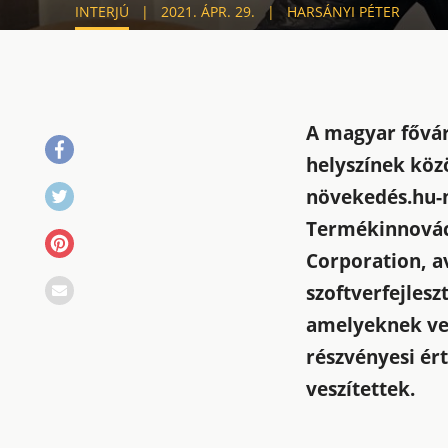
INTERJÚ
2021. ÁPR. 29.
HARSÁNYI PÉTER
A magyar fővár
helyszínek köz
növekedés.hu-na
Termékinnováci
Corporation, av
szoftverfejlesz
amelyeknek vez
részvényesi ért
veszítettek.