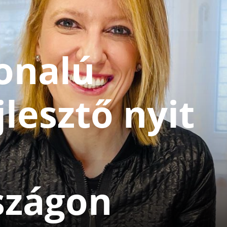
vonalú
jlesztő nyit
szágon