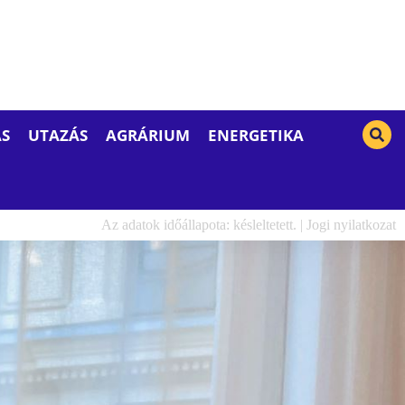
S
UTAZÁS
AGRÁRIUM
ENERGETIKA
Az adatok időállapota: késleltetett. |
Jogi nyilatkozat