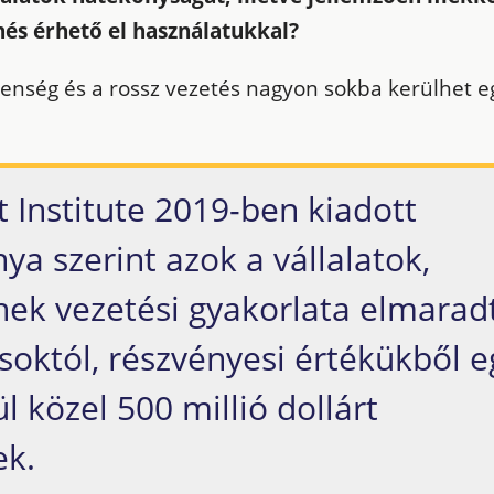
és érhető el használatukkal?
enség és a rossz vezetés nagyon sokba kerülhet e
t Institute 2019-ben kiadott
a szerint azok a vállalatok,
ek vezetési gyakorlata elmarad
soktól, részvényesi értékükből e
l közel 500 millió dollárt
ek.