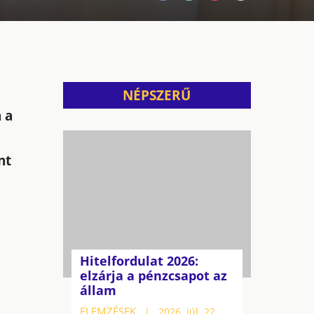
NÉPSZERŰ
 a
nt
Hitelfordulat 2026:
elzárja a pénzcsapot az
állam
ELEMZÉSEK
2026. júl. 22.