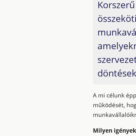
Korszerű 
összeköti
munkavál
amelyekr
szerveze
döntések
A mi célunk épp
működését, hogy
munkavállalóikn
Milyen igénye