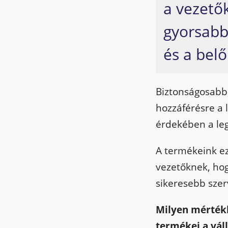
a vezető
gyorsabb
és a bel
Biztonságosabb
hozzáférésre a 
érdekében a le
A termékeink ez
vezetőknek, ho
sikeresebb szer
Milyen mértékb
termékei a vál