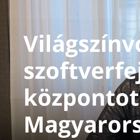
Világszín
szoftverfe
központot
Magyaror