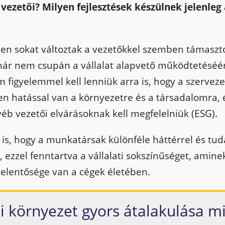
vezetői? Milyen fejlesztések készülnek jelenleg
en sokat változtak a vezetőkkel szemben támaszt
már nem csupán a vállalat alapvető működtetéséé
m figyelemmel kell lenniük arra is, hogy a szervez
n hatással van a környezetre és a társadalomra, 
éb vezetői elvárásoknak kell megfelelniük (ESG).
z is, hogy a munkatársak különféle háttérrel és tud
 ezzel fenntartva a vállalati sokszínűséget, amine
elentősége van a cégek életében.
ti környezet gyors átalakulása m