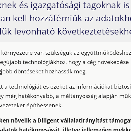
knek és igazgatósági tagoknak is
an kell hozzáférniük az adatokh
őlük levonható következtetésekh
 környezetre van szükségük az együttműködéshez
legújabb technológiákhoz, hogy a cég növekedése
gjobb döntéseket hozhassák meg.
t a technológiát és ezeket az információkat biztosí
gy még hatékonyabb, a méltányosság alapján mű
vezeteket építhessenek.
en növelik a Diligent vállalatirányítást támoga
lalatok hatékonyságát, illetve jellemzően mekk