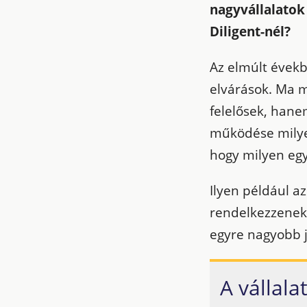
nagyvállalatok 
Diligent-nél?
Az elmúlt évekb
elvárások. Ma 
felelősek, hane
működése milye
hogy milyen egy
Ilyen például a
rendelkezzenek,
egyre nagyobb j
A vállala