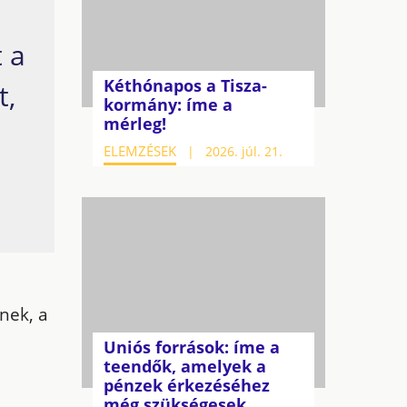
t a
Kéthónapos a Tisza-
t,
kormány: íme a
mérleg!
ELEMZÉSEK
2026. júl. 21.
nek, a
Uniós források: íme a
teendők, amelyek a
pénzek érkezéséhez
még szükségesek