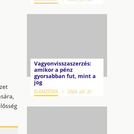
Vagyonvisszaszerzés:
amikor a pénz
gyorsabban fut, mint a
jog
zet
ELEMZÉSEK
2026. júl. 21.
ására,
elősség