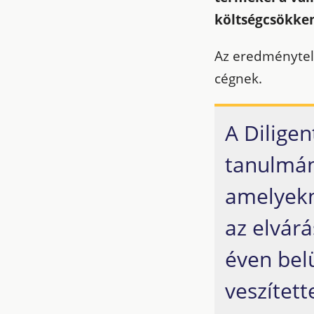
költségcsökken
Az eredménytel
cégnek.
A Diligen
tanulmány
amelyekn
az elvárá
éven belü
veszített