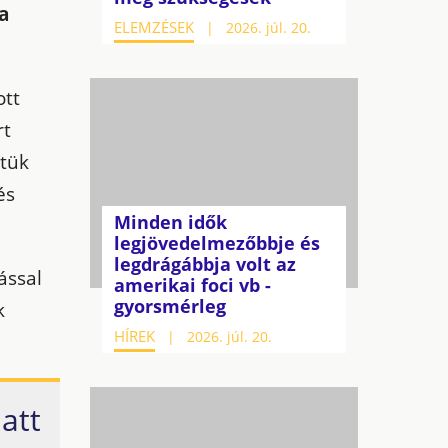
 a
ELEMZÉSEK
2026. júl. 20.
ott
rt
etük
és
Minden idők
legjövedelmezőbbje és
legdrágábbja volt az
ással
amerikai foci vb -
gyorsmérleg
k
HÍREK
2026. júl. 20.
iatt