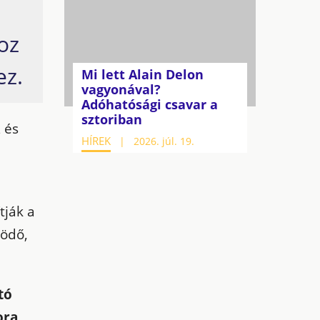
oz
ez.
Mi lett Alain Delon
vagyonával?
Adóhatósági csavar a
sztoriban
 és
HÍREK
2026. júl. 19.
tják a
ködő,
tó
ora