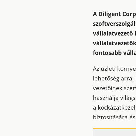
A Diligent Corp
szoftverszolgá
vállalatvezető 
vállalatvezető
fontosabb váll
Az üzleti körny
lehetőség arra,
vezetőinek szer
használja világs
a kockázatkeze
biztosítására é