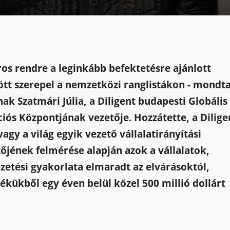
os rendre a leginkább befektetésre ajánlott
ött szerepel a nemzetközi ranglistákon - mondta
k Szatmári Júlia, a Diligent budapesti Globális
ós Központjának vezetője. Hozzátette, a Dilige
agy a világ egyik vezető vállalatirányítási
tőjének felmérése alapján azok a vállalatok,
etési gyakorlata elmaradt az elvárásoktól,
ékükből egy éven belül közel 500 millió dollárt