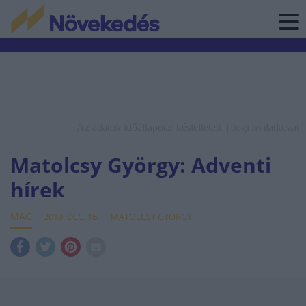
Az adatok időállapota: késleltetett. |
Jogi nyilatkozat
Matolcsy György: Adventi
hírek
MAG
2019. DEC. 16.
MATOLCSY GYÖRGY