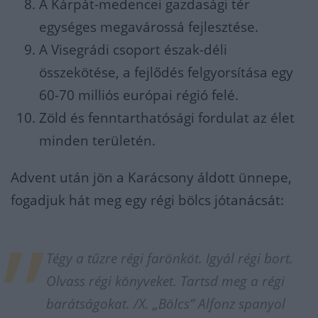
A Kárpát-medencei gazdasági tér
egységes megavárossá fejlesztése.
A Visegrádi csoport észak-déli
összekötése, a fejlődés felgyorsítása egy
60-70 milliós európai régió felé.
Zöld és fenntarthatósági fordulat az élet
minden területén.
Advent után jön a Karácsony áldott ünnepe,
fogadjuk hát meg egy régi bölcs jótanácsát:
Tégy a tűzre régi farönköt. Igyál régi bort.
Olvass régi könyveket. Tartsd meg a régi
barátságokat. /X. „Bölcs” Alfonz spanyol