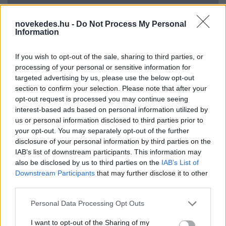
novekedes.hu -
Do Not Process My Personal
Hitelfordulat 2026: elzárja a pénzcsapot az
Information
állam
If you wish to opt-out of the sale, sharing to third parties, or
ELEMZÉSEK
2026. júl. 22.
processing of your personal or sensitive information for
targeted advertising by us, please use the below opt-out
section to confirm your selection. Please note that after your
opt-out request is processed you may continue seeing
interest-based ads based on personal information utilized by
us or personal information disclosed to third parties prior to
your opt-out. You may separately opt-out of the further
disclosure of your personal information by third parties on the
IAB’s list of downstream participants. This information may
also be disclosed by us to third parties on the
IAB’s List of
Downstream Participants
that may further disclose it to other
third parties.
Vagyonvisszaszerzés: amikor a pénz
gyorsabban fut, mint a jog
Please note that this website/app uses one or more Google
Personal Data Processing Opt Outs
services and may gather and store information including but
ELEMZÉSEK
2026. júl. 21.
not limited to your visit or usage behaviour. You may click to
I want to opt-out of the Sharing of my