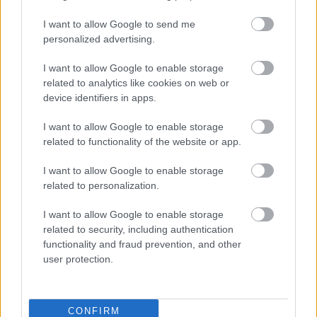
I want to allow Google to send me
personalized advertising.
Uniós források: íme a teendők, amelyek a
I want to allow Google to enable storage
related to analytics like cookies on web or
pénzek érkezéséhez még szükségesek
device identifiers in apps.
ELEMZÉSEK
2026. júl. 20.
I want to allow Google to enable storage
related to functionality of the website or app.
I want to allow Google to enable storage
related to personalization.
I want to allow Google to enable storage
related to security, including authentication
functionality and fraud prevention, and other
user protection.
Minden idők legjövedelmezőbbje és
legdrágábbja volt az amerikai foci vb -
gyorsmérleg
CONFIRM