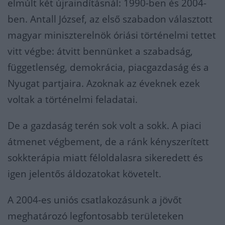
elmúlt két újraindításnál: 1990-ben és 2004-
ben. Antall József, az első szabadon választott
magyar miniszterelnök óriási történelmi tettet
vitt végbe: átvitt bennünket a szabadság,
függetlenség, demokrácia, piacgazdaság és a
Nyugat partjaira. Azoknak az éveknek ezek
voltak a történelmi feladatai.
De a gazdaság terén sok volt a sokk. A piaci
átmenet végbement, de a ránk kényszerített
sokkterápia miatt féloldalasra sikeredett és
igen jelentős áldozatokat követelt.
A 2004-es uniós csatlakozásunk a jövőt
meghatározó legfontosabb területeken