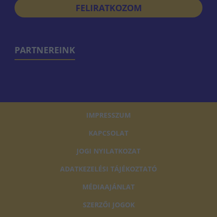
FELIRATKOZOM
PARTNEREINK
IMPRESSZUM
KAPCSOLAT
JOGI NYILATKOZAT
ADATKEZELÉSI TÁJÉKOZTATÓ
MÉDIAAJÁNLAT
SZERZŐI JOGOK