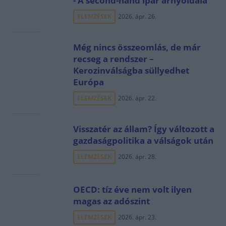
- A second-hand ipar árnyoldala
ELEMZÉSEK
2026. ápr. 26.
Még nincs összeomlás, de már
recseg a rendszer –
Kerozinválságba süllyedhet
Európa
ELEMZÉSEK
2026. ápr. 22.
Visszatér az állam? Így változott a
gazdaságpolitika a válságok után
ELEMZÉSEK
2026. ápr. 28.
OECD: tíz éve nem volt ilyen
magas az adószint
ELEMZÉSEK
2026. ápr. 23.