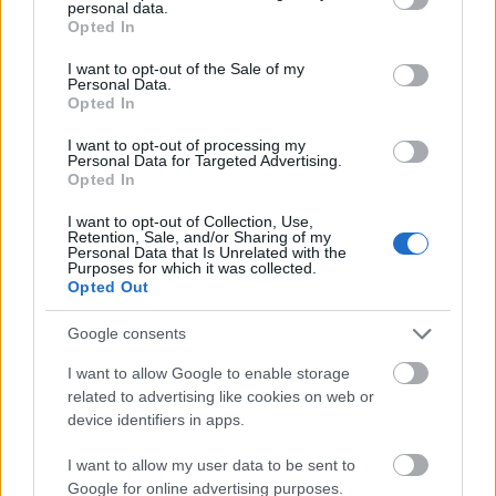
personal data.
grant or deny consent to Google and its third-party tags to
Opted In
use your data for below specified purposes in below Google
consent section.
I want to opt-out of the Sale of my
Personal Data.
Opted In
I want to opt-out of processing my
Personal Data for Targeted Advertising.
Opted In
I want to opt-out of Collection, Use,
Retention, Sale, and/or Sharing of my
Personal Data that Is Unrelated with the
Purposes for which it was collected.
Kéthónapos a Tisza-kormány: íme a mérleg!
Opted Out
ELEMZÉSEK
2026. júl. 21.
Google consents
I want to allow Google to enable storage
related to advertising like cookies on web or
device identifiers in apps.
I want to allow my user data to be sent to
Google for online advertising purposes.