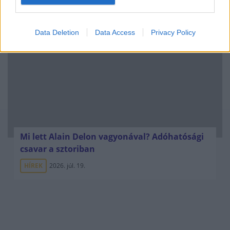
HÍREK
2026. júl. 20.
Data Deletion
Data Access
Privacy Policy
Mi lett Alain Delon vagyonával? Adóhatósági
csavar a sztoriban
HÍREK
2026. júl. 19.