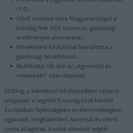
/1.0/.
Újból vonzóvá tette Magyarországot a
külvilág felé /FDI, turizmus, gazdasági
eredmények elismerése/.
Növekedési fordulattal beindította a
gazdasági felzárkózást.
Beállította, sőt őrzi az „egyensúly és
növekedés” siker-képletét.
2030-ig, a következő bő évtizedben céljaink
világosak: a legjobb 5 ország közé kerülni
Európában fejlettségben és életminőségben
egyaránt, megközelíteni Ausztriát és elérni
uniós átlagokat. A célok elérését segítő