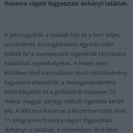
finomra vágott fogyasztási dohányt találtak.
A pénzügyőrök a családi ház és a kert teljes
területének átvizsgálásakor egymás után
fedték fel a csempészett cigaretták tárolására
kialakított rejtekhelyeket. A fedett kerti
kiülőben lévő használaton kívüli hűtőszekrény
fagyasztórekeszéből, a mosogatószekrény
felső fiókjából és a grillezőből összesen 75
doboz magyar zárjegy nélküli cigaretta került
elő. A
NAV
munkatársai a fészerben több mint
11 kilogramm finomra vágott fogyasztási
dohányt is találtak, a műhelyben lévő fotel