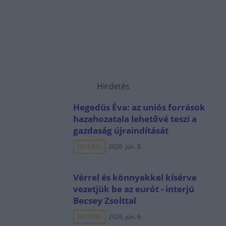
Hirdetés
Hegedüs Éva: az uniós források
hazahozatala lehetővé teszi a
gazdaság újraindítását
INTERJÚ
2026. jún. 8.
Vérrel és könnyekkel kísérve
vezetjük be az eurót - interjú
Becsey Zsolttal
INTERJÚ
2026. jún. 6.