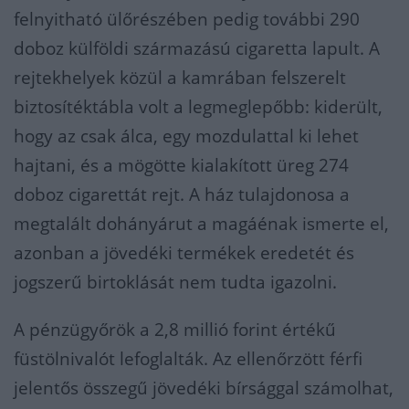
felnyitható ülőrészében pedig további 290
doboz külföldi származású cigaretta lapult. A
rejtekhelyek közül a kamrában felszerelt
biztosítéktábla volt a legmeglepőbb: kiderült,
hogy az csak álca, egy mozdulattal ki lehet
hajtani, és a mögötte kialakított üreg 274
doboz cigarettát rejt. A ház tulajdonosa a
megtalált dohányárut a magáénak ismerte el,
azonban a jövedéki termékek eredetét és
jogszerű birtoklását nem tudta igazolni.
A pénzügyőrök a 2,8 millió forint értékű
füstölnivalót lefoglalták. Az ellenőrzött férfi
jelentős összegű jövedéki bírsággal számolhat,