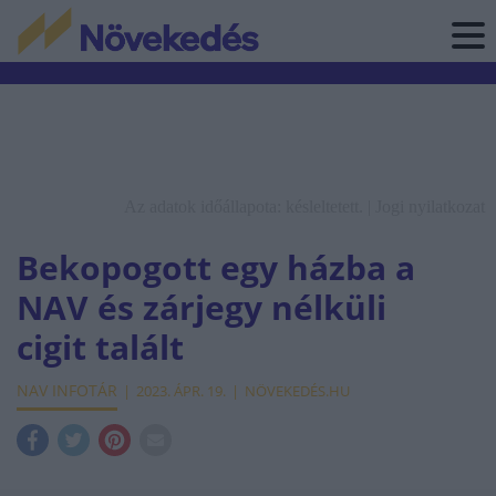
Az adatok időállapota: késleltetett. |
Jogi nyilatkozat
Bekopogott egy házba a
NAV és zárjegy nélküli
cigit talált
NAV INFOTÁR
2023. ÁPR. 19.
NÖVEKEDÉS.HU