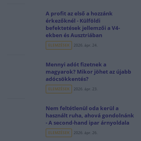
A profit az első a hozzánk
érkezőknél - Külföldi
befektetések jellemzői a V4-
ekben és Ausztriában
ELEMZÉSEK
2026. ápr. 24.
Mennyi adót fizetnek a
magyarok? Mikor jöhet az újabb
adócsökkentés?
ELEMZÉSEK
2026. ápr. 23.
Nem feltétlenül oda kerül a
használt ruha, ahová gondolnánk
- A second-hand ipar árnyoldala
ELEMZÉSEK
2026. ápr. 26.