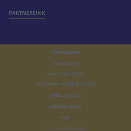
PARTNEREINK
IMPRESSZUM
KAPCSOLAT
JOGI NYILATKOZAT
ADATKEZELÉSI TÁJÉKOZTATÓ
MÉDIAAJÁNLAT
SZERZŐI JOGOK
ÁSZF
SÜTI TÁJÉKOZTATÓ