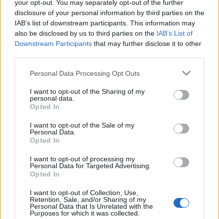
your opt-out. You may separately opt-out of the further
disclosure of your personal information by third parties on the
Uniós források: íme a teendők, amelyek a
IAB’s list of downstream participants. This information may
pénzek érkezéséhez még szükségesek
also be disclosed by us to third parties on the
IAB’s List of
Downstream Participants
that may further disclose it to other
ELEMZÉSEK
2026. júl. 20.
third parties.
Please note that this website/app uses one or more Google
Personal Data Processing Opt Outs
services and may gather and store information including but
not limited to your visit or usage behaviour. You may click to
I want to opt-out of the Sharing of my
personal data.
grant or deny consent to Google and its third-party tags to
Opted In
use your data for below specified purposes in below Google
consent section.
I want to opt-out of the Sale of my
Personal Data.
Opted In
Minden idők legjövedelmezőbbje és
I want to opt-out of processing my
Personal Data for Targeted Advertising.
legdrágábbja volt az amerikai foci vb -
Opted In
gyorsmérleg
I want to opt-out of Collection, Use,
HÍREK
2026. júl. 20.
Retention, Sale, and/or Sharing of my
Personal Data that Is Unrelated with the
Purposes for which it was collected.