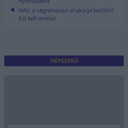
nyomozásra
NAV: a végrehajtást el akarja kerülni?
Ezt kell tennie!
NÉPSZERŰ