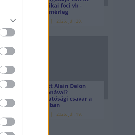
amerikai foci vb -
gyorsmérleg
HÍREK
2026. júl. 20.
Mi lett Alain Delon
vagyonával?
Adóhatósági csavar a
sztoriban
HÍREK
2026. júl. 19.