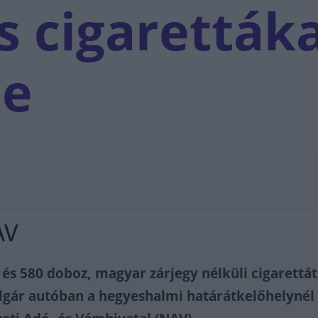
s cigaretták
le
és 580 doboz, magyar zárjegy nélküli cigarettát
olgár autóban a hegyeshalmi határátkelőhelynél 