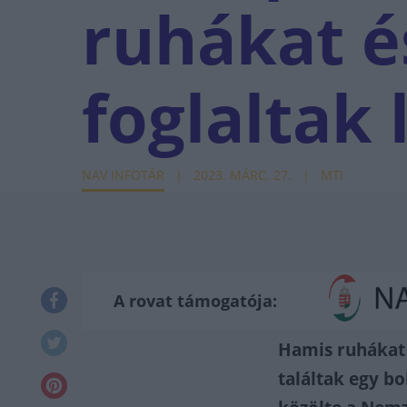
ruhákat é
foglaltak 
NAV INFOTÁR
2023. MÁRC. 27.
MTI
A rovat támogatója:
Hamis ruhákat 
találtak egy b