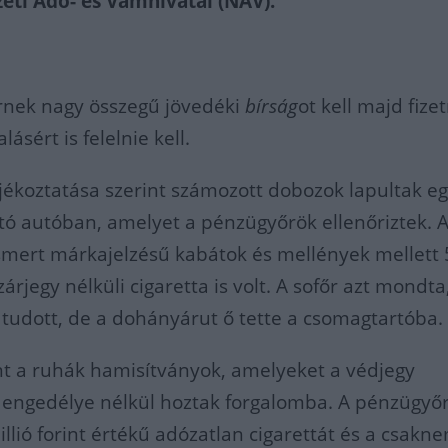
eti Adó- és Vámhivatal (NAV).
főrnek nagy összegű jövedéki
bírság
ot kell majd fize
lásért is felelnie kell.
jékoztatása szerint számozott dobozok lapultak e
tó autóban, amelyet a pénzügyőrök ellenőriztek. 
mert márkajelzésű kabátok és mellények mellett
rjegy nélküli cigaretta is volt. A sofőr azt mondta
tudott, de a dohányárut ő tette a csomagtartóba.
nt a ruhák hamisítványok, amelyeket a védjegy
 engedélye nélkül hoztak forgalomba. A pénzügyő
llió forint értékű adózatlan cigarettát és a csakn