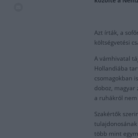
közölte a Nemz
Azt írták, a so
költségvetési csa
A vámhivatal tá
Hollandiába tar
csomagokban is
doboz, magyar zá
a ruhákról nem 
Szakértők szeri
tulajdonosának
több mint egymi