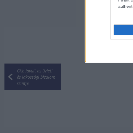
authenti
GKI: Javult az üzleti
és lakossági bizalom
szintje