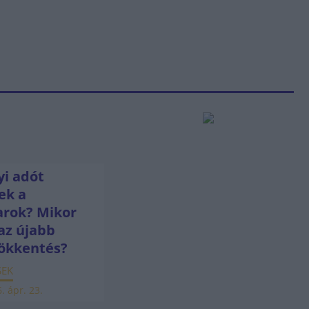
i adót
ek a
rok? Mikor
az újabb
ökkentés?
SEK
. ápr. 23.