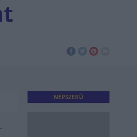
at
NÉPSZERŰ
-