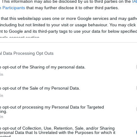
 csalást
. This information may also be disclosed by us to third parties on the
IA
Participants
that may further disclose it to other third parties.
an áfa-visszaigénylést akadályozott meg a NAV a
rképadatai segítségével
 that this website/app uses one or more Google services and may gath
including but not limited to your visit or usage behaviour. You may click 
 kamionban többezer cigarettát talált a NAV
 to Google and its third-party tags to use your data for below specifi
ogle consent section.
l Data Processing Opt Outs
o opt-out of the Sharing of my personal data.
In
o opt-out of the Sale of my Personal Data.
In
to opt-out of processing my Personal Data for Targeted
ing.
In
o opt-out of Collection, Use, Retention, Sale, and/or Sharing
ersonal Data that Is Unrelated with the Purposes for which it
lected.