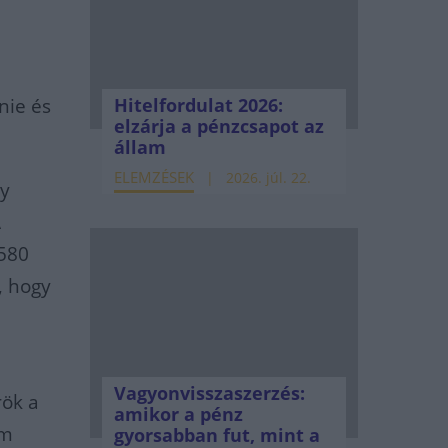
tnie és
Hitelfordulat 2026:
elzárja a pénzcsapot az
állam
ELEMZÉSEK
2026. júl. 22.
gy
A
 580
, hogy
Vagyonvisszaszerzés:
rök a
amikor a pénz
em
gyorsabban fut, mint a