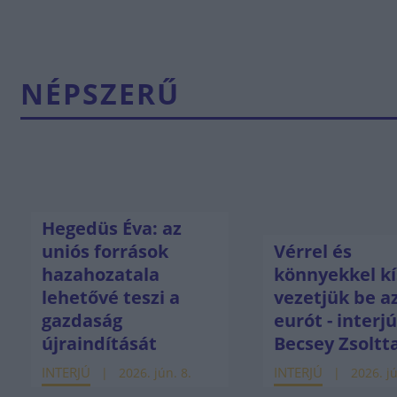
NÉPSZERŰ
Hegedüs Éva: az
uniós források
Vérrel és
hazahozatala
könnyekkel kí
lehetővé teszi a
vezetjük be a
gazdaság
eurót - interj
újraindítását
Becsey Zsoltt
INTERJÚ
INTERJÚ
2026. jún. 8.
2026. jú