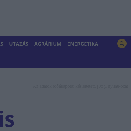
S
UTAZÁS
AGRÁRIUM
ENERGETIKA
Az adatok időállapota: késleltetett. |
Jogi nyilatkozat
is