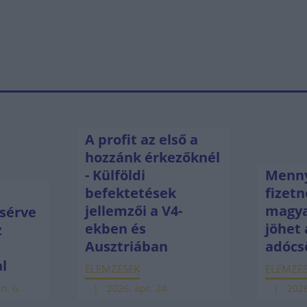
A profit az első a
hozzánk érkezőknél
- Külföldi
Menny
befektetések
fizetn
jellemzői a V4-
magya
sérve
ekben és
jöhet 
z
Ausztriában
adócs
ú
al
ELEMZÉSEK
ELEMZÉ
n. 6.
2026. ápr. 24.
2026