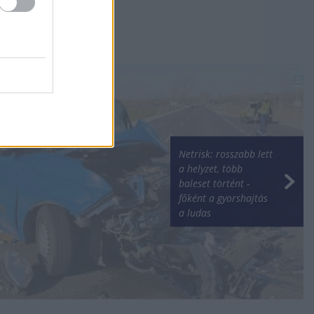
Netrisk: rosszabb lett
a helyzet, több
baleset történt -
főként a gyorshajtás
a ludas