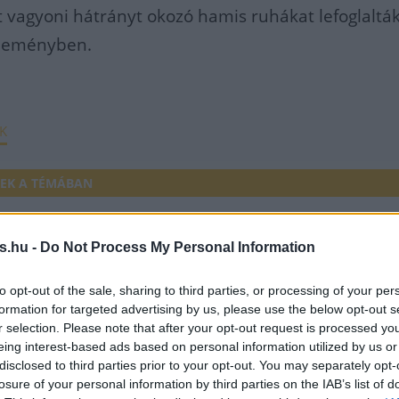
nt vagyoni hátrányt okozó hamis ruhákat lefoglalták
zleményben.
K
EK A TÉMÁBAN
k
s.hu -
Do Not Process My Personal Information
etét veszélyeztette a vállalkozás - Mindent lefoglal
to opt-out of the sale, sharing to third parties, or processing of your per
formation for targeted advertising by us, please use the below opt-out s
ámlákra bukkant a NAV, alaposan szétnéznek az
r selection. Please note that after your opt-out request is processed y
rész kereskedők háza táján
eing interest-based ads based on personal information utilized by us or
disclosed to third parties prior to your opt-out. You may separately opt-
t a számlákkal a targoncás cég - a NAV gyorsan
losure of your personal information by third parties on the IAB’s list of