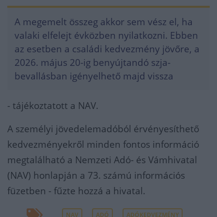
A megemelt összeg akkor sem vész el, ha
valaki elfelejt évközben nyilatkozni. Ebben
az esetben a családi kedvezmény jövőre, a
2026. május 20-ig benyújtandó szja-
bevallásban igényelhető majd vissza
- tájékoztatott a NAV.
A személyi jövedelemadóból érvényesíthető
kedvezményekről minden fontos információ
megtalálható a Nemzeti Adó- és Vámhivatal
(NAV) honlapján a 73. számú információs
füzetben - fűzte hozzá a hivatal.
NAV
ADÓ
ADÓKEDVEZMÉNY