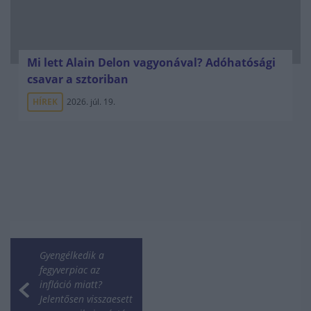
Mi lett Alain Delon vagyonával? Adóhatósági
csavar a sztoriban
HÍREK
2026. júl. 19.
Gyengélkedik a
fegyverpiac az
infláció miatt?
Jelentősen visszaesett