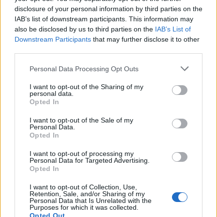
disclosure of your personal information by third parties on the
IAB’s list of downstream participants. This information may
NAV INFOTÁR
2025. JÚN. 20.
MTI
also be disclosed by us to third parties on the
IAB’s List of
Downstream Participants
that may further disclose it to other
third parties.
Please note that this website/app uses one or more Google
Personal Data Processing Opt Outs
services and may gather and store information including but
not limited to your visit or usage behaviour. You may click to
I want to opt-out of the Sharing of my
personal data.
grant or deny consent to Google and its third-party tags to
A rovat támogatója:
Opted In
use your data for below specified purposes in below Google
consent section.
I want to opt-out of the Sale of my
Personal Data.
Opted In
Ötven százalékkal magasabb összegben
I want to opt-out of processing my
Personal Data for Targeted Advertising.
vehetik igénybe a családok 2025. július 1-
Opted In
jétől a családi kedvezményt. Az emelés
I want to opt-out of Collection, Use,
Retention, Sale, and/or Sharing of my
automatikus, teendőjük csak azoknak van,
Personal Data that Is Unrelated with the
Purposes for which it was collected.
Opted Out