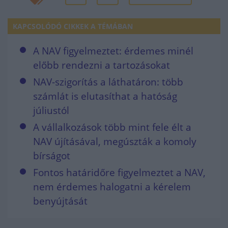
KAPCSOLÓDÓ CIKKEK A TÉMÁBAN
A NAV figyelmeztet: érdemes minél
előbb rendezni a tartozásokat
NAV-szigorítás a láthatáron: több
számlát is elutasíthat a hatóság
júliustól
A vállalkozások több mint fele élt a
NAV újításával, megúszták a komoly
bírságot
Fontos határidőre figyelmeztet a NAV,
nem érdemes halogatni a kérelem
benyújtását