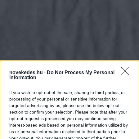
novekedes.hu -
Do Not Process My Personal
Information
If you wish to opt-out of the sale, sharing to third parties, or
processing of your personal or sensitive information for
targeted advertising by us, please use the below opt-out
section to confirm your selection. Please note that after your
opt-out request is processed you may continue seeing
NAV: magasabb összegű
interest-based ads based on personal information utilized by
us or personal information disclosed to third parties prior to
családi kedvezmény jön
your opt-out. You may separately opt-out of the further