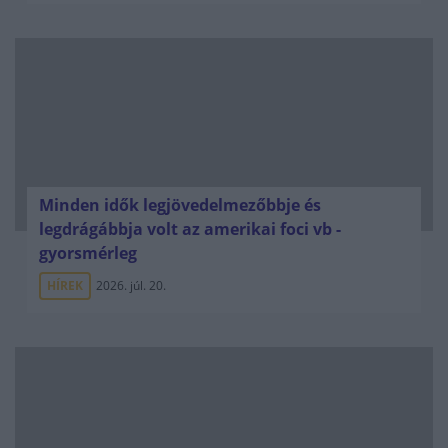
Minden idők legjövedelmezőbbje és
legdrágábbja volt az amerikai foci vb -
gyorsmérleg
HÍREK
2026. júl. 20.