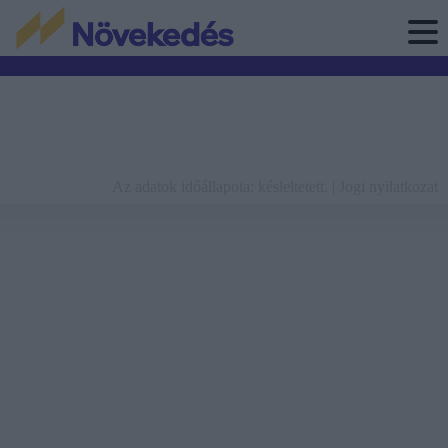
Az adatok időállapota: késleltetett. |
Jogi nyilatkozat