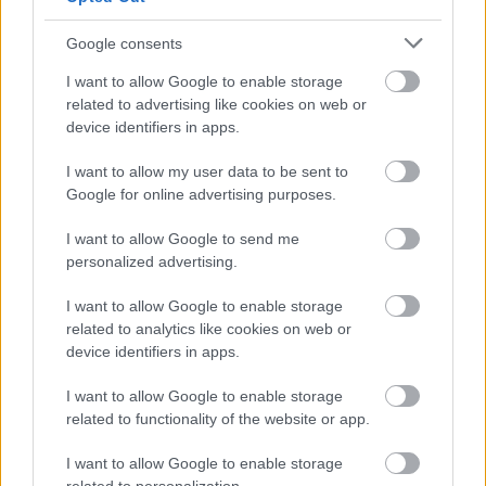
akik az adóelőleg-nyilatkozatban
összegszerűen, és nem a gyermekek száma
Google consents
szerint kérték a kedvezményt - hívta fel a
I want to allow Google to enable storage
figyelmet pénteki közleményében a
related to advertising like cookies on web or
device identifiers in apps.
Nemzeti Adó- és Vámhivatal (NAV).
I want to allow my user data to be sent to
Google for online advertising purposes.
I want to allow Google to send me
Mint írták, július 1-jén élesedik a családi
personalized advertising.
adókedvezmény duplázásának első lépése. Ez
I want to allow Google to enable storage
azt jelenti, hogy havonta, egy gyermek esetén
related to analytics like cookies on web or
device identifiers in apps.
maximum 15 ezer, két gyermek esetén
kedvezményezett eltartottanként 30 ezer,
I want to allow Google to enable storage
related to functionality of the website or app.
három, és minden további gyermek esetén
kedvezményezett eltartottanként 49 500
I want to allow Google to enable storage