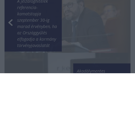
A jelzáloghitelek
referencia-
kamatstopja
szeptember 30-ig
marad érvényben, ha
az Országgyűlés
elfogadja a kormány
törvényjavaslatát
Akadálymentes
fizetési mód érhető el
az OTP Bank és a
SimplePay Android
POS-termináljain