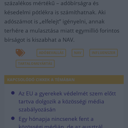
százalékos mértékű – adóbírságra és
késedelmi pótlékra is számíthatnak. Aki
adószámot is „elfelejt” igényelni, annak
terhére a mulasztása miatt egymillió forintos
bírságot is kiszabhat a NAV.
ADÓBEVALLÁS
NAV
INFLUENSZER
TARTALOMGYÁRTÁS
KAPCSOLÓDÓ CIKKEK A TÉMÁBAN
Az EU a gyerekek védelmét szem előtt
tartva dolgozik a közösségi média
szabályozásán
Egy hónapja nincsenek fent a
közösségi médián, de az ausztrál