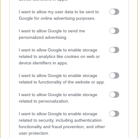
I want to allow my user data to be sent to
Google for online advertising purposes.
A Nemzeti Adó- és Vámhivatal (NAV) év elején
tette közzé az idei ellenőrzési tervét, ebben
I want to allow Google to send me
personalized advertising.
egyértelműen leszögezte, hogy
I want to allow Google to enable storage
related to analytics like cookies on web or
kiemelten ellenőrzi a bevételüket eltitkoló
device identifiers in apps.
influenszereket.
I want to allow Google to enable storage
related to functionality of the website or app.
Ezúttal két, közösségi médiában jelentős
I want to allow Google to enable storage
követőtáborral rendelkező tartalomgyártó
related to personalization.
YouTube-on és TikTokon szerzett bevételét
I want to allow Google to enable storage
vizsgálta az adóhivatal. Az egyikük összesen
related to security, including authentication
functionality and fraud prevention, and other
több mint 17 millió forintot, a másik pedig
user protection.