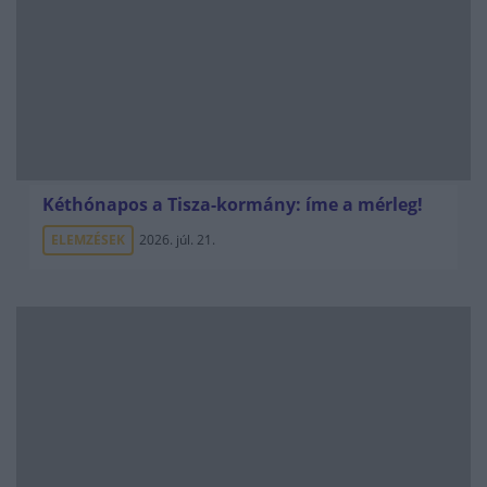
Kéthónapos a Tisza-kormány: íme a mérleg!
ELEMZÉSEK
2026. júl. 21.