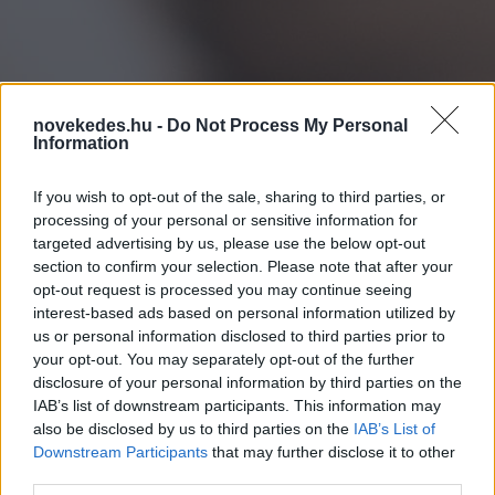
novekedes.hu -
Do Not Process My Personal
Information
If you wish to opt-out of the sale, sharing to third parties, or
processing of your personal or sensitive information for
targeted advertising by us, please use the below opt-out
section to confirm your selection. Please note that after your
opt-out request is processed you may continue seeing
interest-based ads based on personal information utilized by
TikTok-milliomosok
us or personal information disclosed to third parties prior to
nyomában a NAV
your opt-out. You may separately opt-out of the further
disclosure of your personal information by third parties on the
IAB’s list of downstream participants. This information may
NAV INFOTÁR
2026. JÚN. 12.
NÖVEKEDÉS.HU
also be disclosed by us to third parties on the
IAB’s List of
Downstream Participants
that may further disclose it to other
third parties.