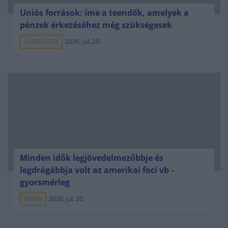
Uniós források: íme a teendők, amelyek a
pénzek érkezéséhez még szükségesek
ELEMZÉSEK
2026. júl. 20.
Minden idők legjövedelmezőbbje és
legdrágábbja volt az amerikai foci vb -
gyorsmérleg
HÍREK
2026. júl. 20.