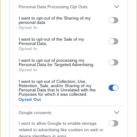
Please note that this website/app uses one or more Google
Personal Data Processing Opt Outs
services and may gather and store information including but
not limited to your visit or usage behaviour. You may click to
I want to opt-out of the Sharing of my
personal data.
grant or deny consent to Google and its third-party tags to
Opted In
use your data for below specified purposes in below Google
A rovat támogatója:
consent section.
I want to opt-out of the Sale of my
Personal Data.
Opted In
I want to opt-out of processing my
Personal Data for Targeted Advertising.
Két népszerű tiktoker akadt fenn a NAV
Opted In
kockázatelemzőinek szűrőjén, több millió
I want to opt-out of Collection, Use,
forintos bevételük után nem fizettek adót. A
Retention, Sale, and/or Sharing of my
Personal Data that Is Unrelated with the
Purposes for which it was collected.
platformok üzemeltetőitől érkezett
Opted Out
összegeket gyermekeik bankszámlájára
Google consents
utaltatták, eltitkolták – a revizorok azonban
I want to allow Google to enable storage
nem lájkolták ezt a megoldást.
related to advertising like cookies on web or
device identifiers in apps.