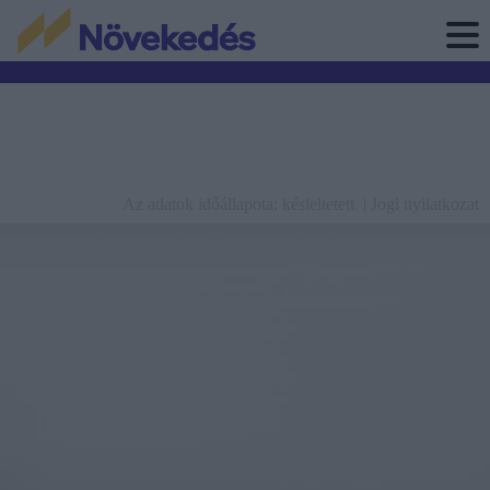
Az adatok időállapota: késleltetett. |
Jogi nyilatkozat