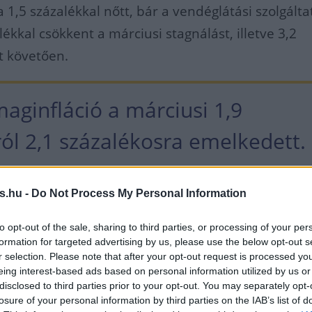
 1,5 százalékkal nőtt, bár a vendéglátási szolgált
lékkal csökkent a márciusi stagnálást, illetve 3,2
t követően.
aginfláció a márciusi 1,9
ról 2,1 százalékosra emelkedett.
yasztói kosárra számított áremelkedés 1,8 százalé
s.hu -
Do Not Process My Personal Information
isra a márciusi 1,6 százalékról.
to opt-out of the sale, sharing to third parties, or processing of your per
formation for targeted advertising by us, please use the below opt-out s
 árának 1,5 százalékos emelkedésén belül az egy
r selection. Please note that after your opt-out request is processed y
sárué 10,5, a büféáruké 8,2, a friss hazai és
eing interest-based ads based on personal information utilized by us or
disclosed to third parties prior to your opt-out. You may separately opt-
,0, a cukorkáé, mézé 6,9, az éttermi étkezésé 6,1 
losure of your personal information by third parties on the IAB’s list of