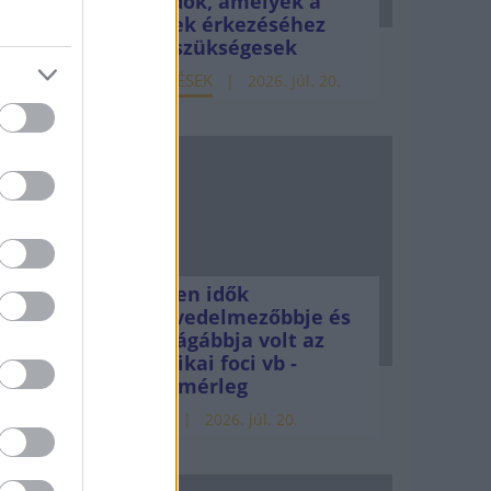
teendők, amelyek a
pénzek érkezéséhez
lül az
még szükségesek
k 5,0,
ELEMZÉSEK
2026. júl. 20.
al
Minden idők
legjövedelmezőbbje és
legdrágábbja volt az
amerikai foci vb -
gyorsmérleg
HÍREK
2026. júl. 20.
hazai
,4