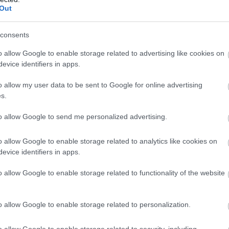
Out
tási cikkek ára 2,7 százalékkal emelkedett, ezen be
a motorkerékpárok 6,9, a használt személygépkocsi
consents
3,0 százalékkal többe kerültek.
o allow Google to enable storage related to advertising like cookies on
evice identifiers in apps.
gyógyáruk 1,9, a járműüzemanyagok 0,1 százalékk
o allow my user data to be sent to Google for online advertising
s.
to allow Google to send me personalized advertising.
oz viszonyítva a fogyasztói árak
o allow Google to enable storage related to analytics like cookies on
n 0,4 százalékkal növekedtek.
evice identifiers in apps.
o allow Google to enable storage related to functionality of the website
 ára átlagosan 0,1 százalékkal nőtt (a vendéglátási
élkül stagnált), ezen belül a burgonya 6,6, a friss 
o allow Google to enable storage related to personalization.
3,8, a friss zöldség 1,3, a sertéshús 0,8, az étolaj 0
o allow Google to enable storage related to security, including