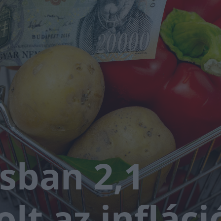
isban 2,1
lt az infláci