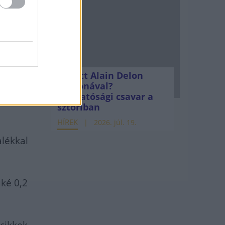
raz
lkül)
utazás
Mi lett Alain Delon
be, a
vagyonával?
Adóhatósági csavar a
n.
sztoriban
HÍREK
2026. júl. 19.
alékkal
uké 0,2