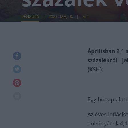
PÉNZÜGY
2026. MÁJ. 8.
MTI
Áprilisban 2,1 
százalékról - j
(KSH).
Egy hónap alatt
Az éves infláció
dohányáruk 4,1