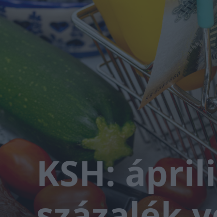
KSH: ápril
százalék vo