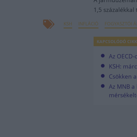
A járműüzemanya
1,5 százalékkal
KSH
INFLÁCIÓ
FOGYASZTÓI Á
KAPCSOLÓDÓ CIKK
Az OECD-or
KSH: márci
Csökken az
Az MNB a 
mérsékelt