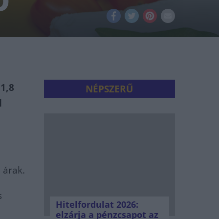
 1,8
NÉPSZERŰ
l
 árak.
s
Hitelfordulat 2026:
elzárja a pénzcsapot az