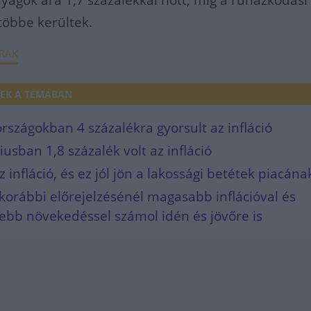
gok ára 1,7 százalékkal nőtt, míg a ruházkodási 
 többe kerültek.
RAK
EK A TÉMÁBAN
szágokban 4 százalékra gyorsult az infláció
usban 1,8 százalék volt az infláció
 infláció, és ez jól jön a lakossági betétek piacának
korábbi előrejelzésénél magasabb inflációval és
ebb növekedéssel számol idén és jövőre is