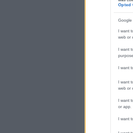
Opted 
A tartós fogyasz
ékszerek 28,4, 
Google 
a szobabútorok 
I want t
web or d
A gyógyszerek, 
I want t
drágultak.
purpose
I want 
Márciush
I want t
átlagosa
web or d
I want t
or app.
Az élelmiszerek
szolgáltatások n
I want t
és déligyümölcs 
I want t