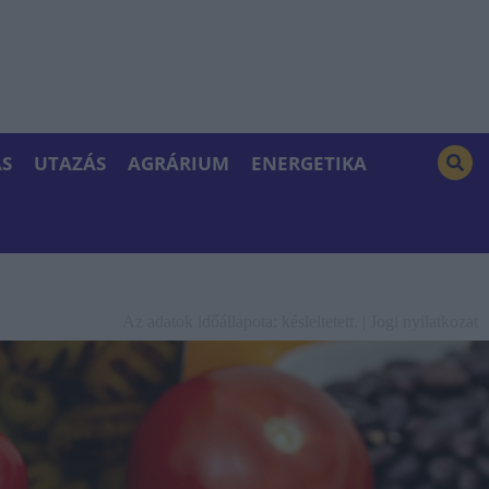
S
UTAZÁS
AGRÁRIUM
ENERGETIKA
Az adatok időállapota: késleltetett. |
Jogi nyilatkozat