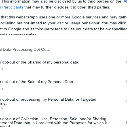
ízesítőké 3,5 százalékkal nőtt. Ezzel szemben csökk
. This information may also be disclosed by us to third parties on the
IA
Participants
that may further disclose it to other third parties.
a 28,2, a vajé, vajkrémé 11,6, a burgonyáé 11,4, 
 that this website/app uses one or more Google services and may gath
a száraztésztáé 7,4, a sajté 6,2, a tejé 6,0 százalék
including but not limited to your visit or usage behaviour. You may click 
 to Google and its third-party tags to use your data for below specifi
 4,0 százalékkal drágultak, ezen belül a színház 18
ogle consent section.
5,5, a teherszállítás 13,7, a belföldi üdülés 5,9, a s
l Data Processing Opt Outs
8,7, a testápolási szolgáltatás 7,8, a járműjavítás
ig 7,5 százalékkal került többe, mint tavaly ápril
o opt-out of the Sharing of my personal data.
In
k, dohányáruk ára 4,1 százalékkal emelkedett, ezen
o opt-out of the Sale of my Personal Data.
,9 százalékkal.
In
to opt-out of processing my Personal Data for Targeted
rgiáért 0,4, ezen belül a vezetékes gázért 3,1
ing.
In
sebbet kellett fizetni, míg az elektromos energiáé
et - közölte a KSH.
o opt-out of Collection, Use, Retention, Sale, and/or Sharing
ersonal Data that Is Unrelated with the Purposes for which it
lected.