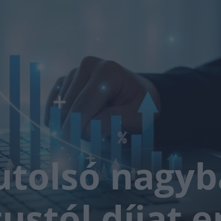
 utolsó nagy
tustól díjat 