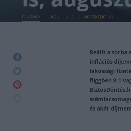
PÉNZÜGY
2026. JÚN. 2.
NÖVEKEDÉS.HU
Beállt a sorba 
inflációs díje
lakossági fizet
függően 8,1 vag
BiztosDöntés.hu
számlacsomagot
és akár díjment