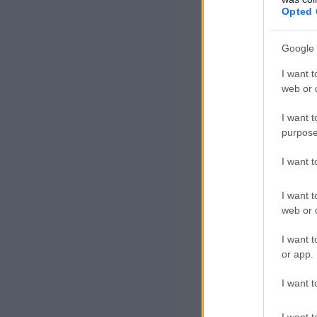
Opted 
– foglalta össze
BiztosDöntés.h
Google 
százalékos díjn
I want t
web or d
valószínűsége,
I want t
A Gránit Bank 
purpose
tavasszal, ille
I want 
igényelhetőségé
I want t
emelkednek 2026
web or d
Nőnek a s
I want t
or app.
is
I want t
I want t