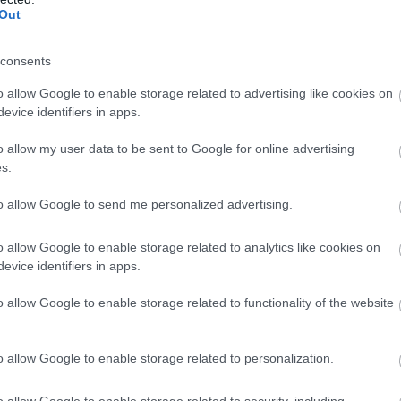
Out
 a bejelentett változtatásokat Gergely Péter, a
u
pénzügyi szakértője A későbbiekben az elhalaszto
consents
övelést is érvényesíthetnék, de ennek már kicsi a
o allow Google to enable storage related to advertising like cookies on
evice identifiers in apps.
 ha most nem tették meg.
o allow my user data to be sent to Google for online advertising
és a MagNet Bank új számlacsomagokat vezetett b
s.
tve tavaly ősszel, amivel egyidőben a régi számlac
to allow Google to send me personalized advertising.
t lezárta. Az új számlacsomagokban a díjak nem
o allow Google to enable storage related to analytics like cookies on
. július 1-től.
evice identifiers in apps.
zámla- és kártyadíjak az MBH
o allow Google to enable storage related to functionality of the website
o allow Google to enable storage related to personalization.
o allow Google to enable storage related to security, including