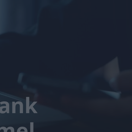
bank
emel