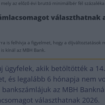
ly az előző évi bruttó minimálbér fél százaléka
zámlacsomagot választhatnak 
ra is felhívja a figyelmet, hogy a díjváltoztatások 
 is kínál az MBH Bank.
j ügyfelek, akik betöltötték a 14
et, és legalább 6 hónapja nem vo
i bankszámlájuk az MBH Banknál
acsomagot választhatnak 2026.