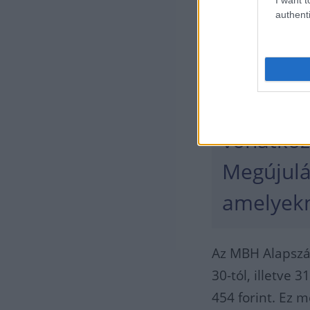
Az MBH Bank a m
authenti
2026. július 31-t
Az emelé
"lakossá
vonatkoz
Megújulá
amelyekn
Az MBH Alapszám
30-tól, illetve 
454 forint. Ez m