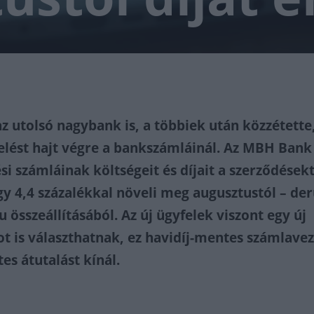
az utolsó nagybank is, a többiek után közzétette
melést hajt végre a bankszámláinál. Az MBH Bank
ési számláinak költségeit és díjait a szerződések
y 4,4 százalékkal növeli meg augusztustól – derü
 összeállításából. Az új ügyfelek viszont egy új
 is választhatnak, ez havidíj-mentes számlavez
es átutalást kínál.