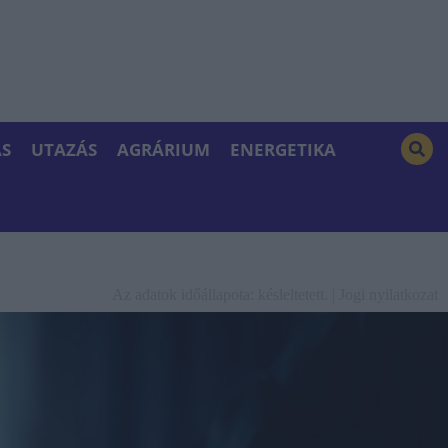
S
UTAZÁS
AGRÁRIUM
ENERGETIKA
Az adatok időállapota: késleltetett. |
Jogi nyilatkozat