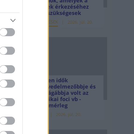
teendők, amelyek a
pénzek érkezéséhez
még szükségesek
tt, 3,7
ELEMZÉSEK
2026. júl. 20.
e idén
somagok
Minden idők
legjövedelmezőbbje és
legdrágábbja volt az
amerikai foci vb -
-nál
gyorsmérleg
HÍREK
2026. júl. 20.