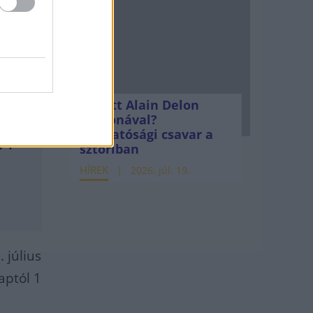
díjat
 a
Mi lett Alain Delon
vagyonával?
Adóhatósági csavar a
BH
sztoriban
HÍREK
2026. júl. 19.
 július
naptól 1