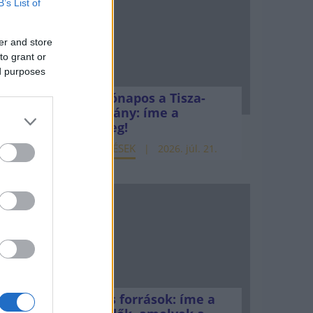
B’s List of
t
er and store
to grant or
ed purposes
Kéthónapos a Tisza-
kormány: íme a
mérleg!
ELEMZÉSEK
2026. júl. 21.
Uniós források: íme a