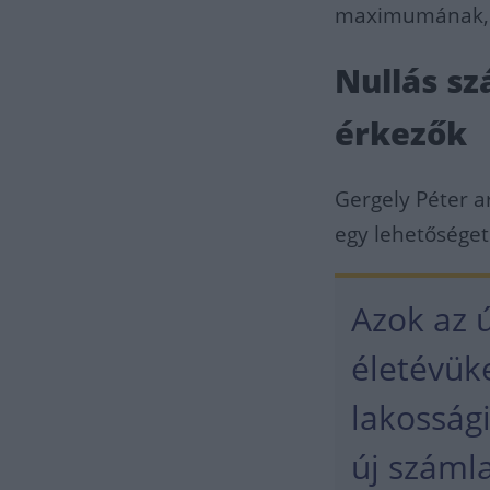
maximumának, me
Nullás s
érkezők
Gergely Péter ar
egy lehetőséget
Azok az ú
életévük
lakosság
új száml