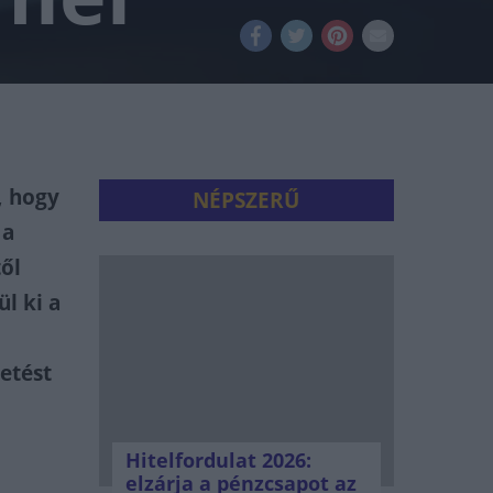
, hogy
NÉPSZERŰ
 a
től
l ki a
etést
Hitelfordulat 2026:
elzárja a pénzcsapot az