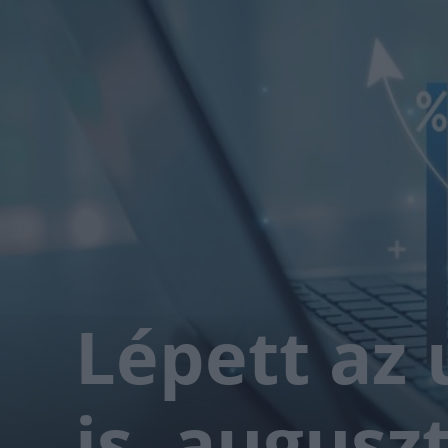
Lépett az
is, augusz