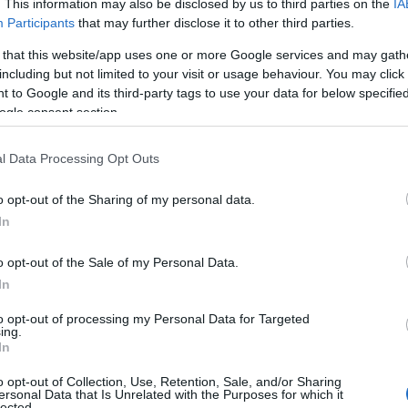
. This information may also be disclosed by us to third parties on the
IA
k meg az ügyfelek az infláció
Participants
that may further disclose it to other third parties.
 that this website/app uses one or more Google services and may gath
including but not limited to your visit or usage behaviour. You may click 
 to Google and its third-party tags to use your data for below specifi
en korábbi elhalasztott inflációs díjemelést
ogle consent section.
bb is bármikor érvényesíthetik a bankok a
sági fizetési számlák költségeiben és díjaiban. Az
l Data Processing Opt Outs
asztott drágítás a tavalyelőtti és tavalyi
o opt-out of the Sharing of my personal data.
cióval együttesen 8,1 százalék lenne. Ezt a
In
éket a CIB Bank és lakossági számlák egy
o opt-out of the Sale of my Personal Data.
énél az MBH Bank alkalmazza
. A többi nagybank
In
mzően a tavalyi, 4,4 százalékos átlagos éves
to opt-out of processing my Personal Data for Targeted
ció mértékével vagy valamivel az alatt emeli a
ing.
In
t
o opt-out of Collection, Use, Retention, Sale, and/or Sharing
ersonal Data that Is Unrelated with the Purposes for which it
lected.