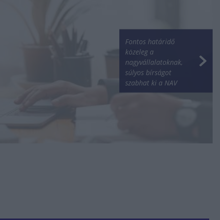
Fontos határidő
közeleg a
nagyvállalatoknak,
súlyos bírságot
szabhat ki a NAV