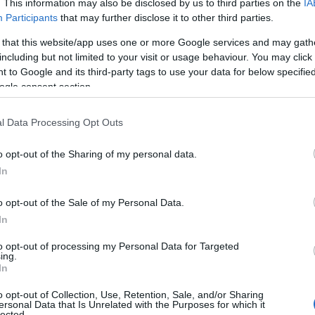
. This information may also be disclosed by us to third parties on the
IA
Participants
that may further disclose it to other third parties.
 that this website/app uses one or more Google services and may gath
including but not limited to your visit or usage behaviour. You may click 
 to Google and its third-party tags to use your data for below specifi
ogle consent section.
l Data Processing Opt Outs
o opt-out of the Sharing of my personal data.
In
o opt-out of the Sale of my Personal Data.
In
to opt-out of processing my Personal Data for Targeted
ing.
In
o opt-out of Collection, Use, Retention, Sale, and/or Sharing
ersonal Data that Is Unrelated with the Purposes for which it
lected.