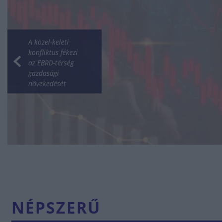
A közel-keleti
konfliktus fékezi
az EBRD-térség
gazdasági
növekedését
NÉPSZERŰ