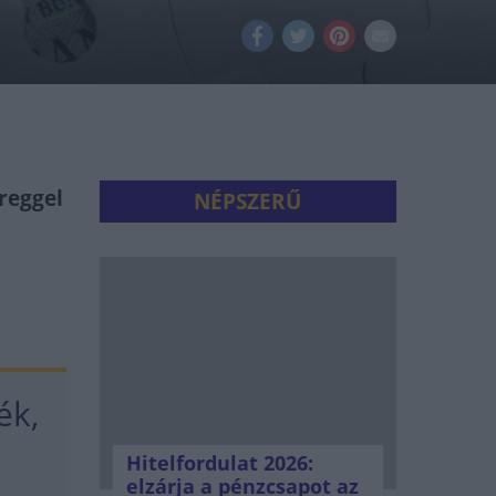
reggel
NÉPSZERŰ
ék,
.
Hitelfordulat 2026:
elzárja a pénzcsapot az