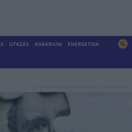
S
UTAZÁS
AGRÁRIUM
ENERGETIKA
Az adatok időállapota: késleltetett. |
Jogi nyilatkozat