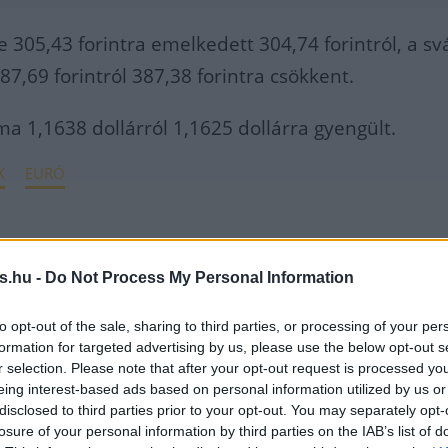
e 305,43 forintra emelkedett 304,74 forintról, a svá
87,69 forintról 387,38 forintra csökkent.
ma 1,1638 dollárról 1,1625 dollárra gyengült.
K
EURÓ
s.hu -
Do Not Process My Personal Information
to opt-out of the sale, sharing to third parties, or processing of your per
formation for targeted advertising by us, please use the below opt-out s
r selection. Please note that after your opt-out request is processed y
eing interest-based ads based on personal information utilized by us or
disclosed to third parties prior to your opt-out. You may separately opt-
losure of your personal information by third parties on the IAB’s list of