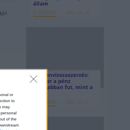
állam
jci
ELEMZÉSEK
2026. júl. 22.
Vagyonvisszaszerzés:
amikor a pénz
gyorsabban fut, mint a
jog
sonal or
ection to
ELEMZÉSEK
2026. júl. 21.
ou may
 personal
out of the
 downstream