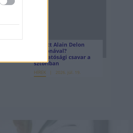
Mi lett Alain Delon
vagyonával?
Adóhatósági csavar a
sztoriban
HÍREK
2026. júl. 19.