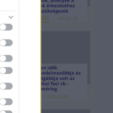
teendők, amelyek a
pénzek érkezéséhez
még szükségesek
ELEMZÉSEK
2026. júl. 20.
Minden idők
legjövedelmezőbbje és
legdrágábbja volt az
amerikai foci vb -
gyorsmérleg
HÍREK
2026. júl. 20.