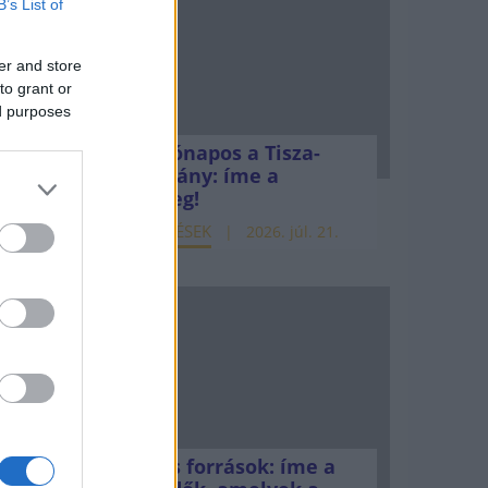
B’s List of
er and store
to grant or
ed purposes
Kéthónapos a Tisza-
kormány: íme a
mérleg!
ELEMZÉSEK
2026. júl. 21.
Uniós források: íme a