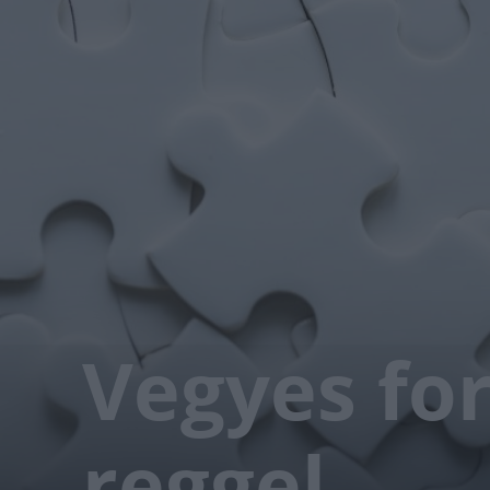
Vegyes fo
reggel