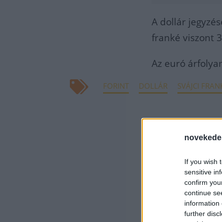
A dollár jegyzés
franké viszont 3
Az euró árfolya
FORINT
DOLLÁR
SVÁJCI FRAN
novekede
If you wish 
sensitive in
confirm you
continue se
information 
further disc