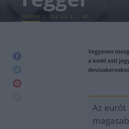
PÉNZÜGY
2026. JÚN. 3.
MTI
Vegyesen mozgo
a kedd esti je
devizakereske
Az eurót 
magasabb