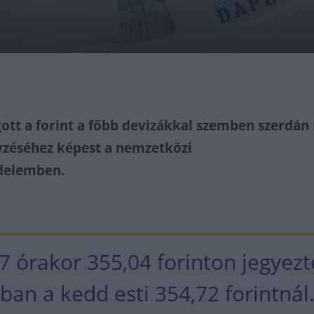
tt a forint a főbb devizákkal szemben szerdán 
gyzéséhez képest a nemzetközi
delemben.
7 órakor 355,04 forinton jegyezt
an a kedd esti 354,72 forintnál