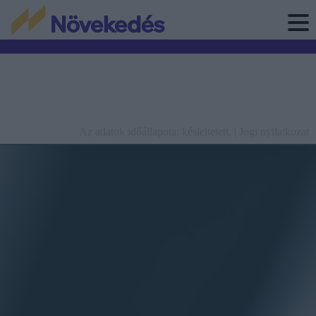
Az adatok időállapota: késleltetett. |
Jogi nyilatkozat