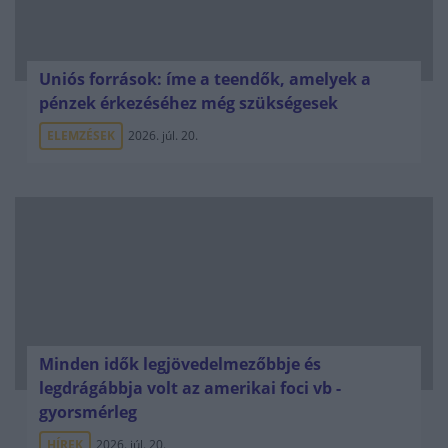
Uniós források: íme a teendők, amelyek a
pénzek érkezéséhez még szükségesek
ELEMZÉSEK
2026. júl. 20.
Minden idők legjövedelmezőbbje és
legdrágábbja volt az amerikai foci vb -
gyorsmérleg
HÍREK
2026. júl. 20.