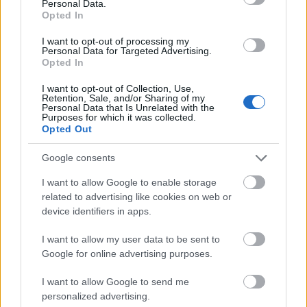
Sanghajban ismertette új chiptervezési
Personal Data.
Opted In
stratégiáját, amely közlésük szerint a
I want to opt-out of processing my
félvezetők teljesítményének növelését
Personal Data for Targeted Advertising.
Opted In
szolgálja.
I want to opt-out of Collection, Use,
Retention, Sale, and/or Sharing of my
Personal Data that Is Unrelated with the
Purposes for which it was collected.
Opted Out
A vállalat közlése szerint
Google consents
az úgynevezett "Tau (?) Scaling Law"
I want to allow Google to enable storage
related to advertising like cookies on web or
elnevezésű megközelítés nem elsősorban
device identifiers in apps.
a tranzisztorok fizikai méretének további
I want to allow my user data to be sent to
csökkentésére épít, hanem a chipeken és
Google for online advertising purposes.
rendszereken belüli jel- és adatátviteli
késleltetés mérséklésére, vagyis az
I want to allow Google to send me
personalized advertising.
"időskálázásra" fókuszál.