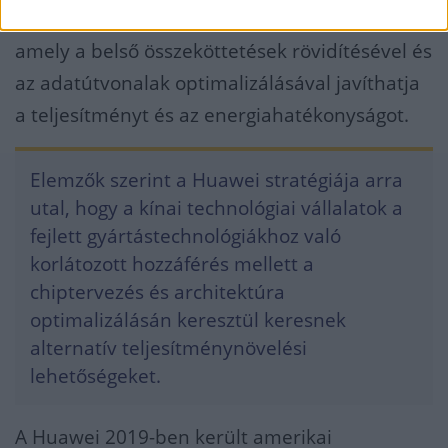
LogicFolding nevű kialakítást alkalmaznak,
amely a belső összeköttetések rövidítésével és
az adatútvonalak optimalizálásával javíthatja
a teljesítményt és az energiahatékonyságot.
Elemzők szerint a Huawei stratégiája arra
utal, hogy a kínai technológiai vállalatok a
fejlett gyártástechnológiákhoz való
korlátozott hozzáférés mellett a
chiptervezés és architektúra
optimalizálásán keresztül keresnek
alternatív teljesítménynövelési
lehetőségeket.
A Huawei 2019-ben került amerikai