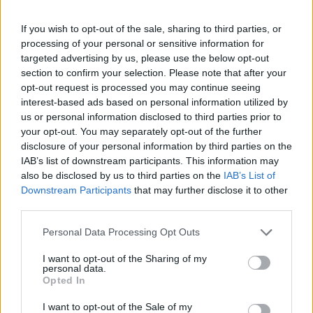
If you wish to opt-out of the sale, sharing to third parties, or
processing of your personal or sensitive information for
targeted advertising by us, please use the below opt-out
section to confirm your selection. Please note that after your
opt-out request is processed you may continue seeing
Új chipfejlesztési
interest-based ads based on personal information utilized by
us or personal information disclosed to third parties prior to
stratégiát jelentett be a
your opt-out. You may separately opt-out of the further
Huawei
disclosure of your personal information by third parties on the
IAB’s list of downstream participants. This information may
also be disclosed by us to third parties on the
IAB’s List of
TECH
2026. MÁJ. 25.
MTI
Downstream Participants
that may further disclose it to other
third parties.
Please note that this website/app uses one or more Google
Personal Data Processing Opt Outs
services and may gather and store information including but
not limited to your visit or usage behaviour. You may click to
I want to opt-out of the Sharing of my
personal data.
grant or deny consent to Google and its third-party tags to
Opted In
use your data for below specified purposes in below Google
A kínai Huawei technológiai óriásvállalat
consent section.
I want to opt-out of the Sale of my