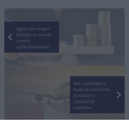
Egyre több magyar
vállalat néz szembe
jelentős
adókockázatokkal
Mol: zavartalan a
hazai kerozinellátás,
biztosított a
repülőterek
működése