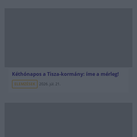
Kéthónapos a Tisza-kormány: íme a mérleg!
ELEMZÉSEK
2026. júl. 21.