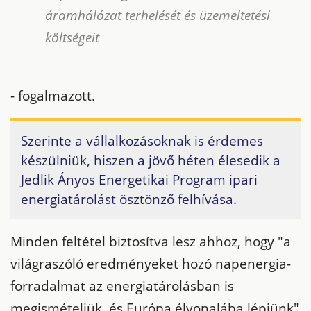
áramhálózat terhelését és üzemeltetési
költségeit
- fogalmazott.
Szerinte a vállalkozásoknak is érdemes
készülniük, hiszen a jövő héten élesedik a
Jedlik Ányos Energetikai Program ipari
energiatárolást ösztönző felhívása.
Minden feltétel biztosítva lesz ahhoz, hogy "a
világraszóló eredményeket hozó napenergia-
forradalmat az energiatárolásban is
megismételjük, és Európa élvonalába lépjünk"