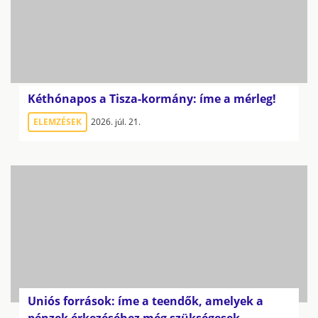
Kéthónapos a Tisza-kormány: íme a mérleg!
ELEMZÉSEK
2026. júl. 21.
Uniós források: íme a teendők, amelyek a
pénzek érkezéséhez még szükségesek