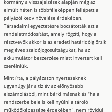
kormány a visszajelzések alapján még az
elmúlt héten is többféleképpen fellépett a
pályázói kedv növelése érdekében.
Társadalmi egyeztetésre bocsátották azt a
rendeletmódosítást, amely rögzíti, hogy a
résztvevők akkor is az eredeti határidőig őrzik
meg éves szaldójogosultságukat, ha az
akkumulátor beszerzése miatt invertert kell
cserélniük.
Mint írta, a pályázaton nyerteseknek
ugyanúgy jár a tíz év az előnyösebb
elszámolásból, mint bárki másnak és "ha a
rendszerbe bele is kell nyúlni a tároló
működőképessége érdekében", nem rövidül