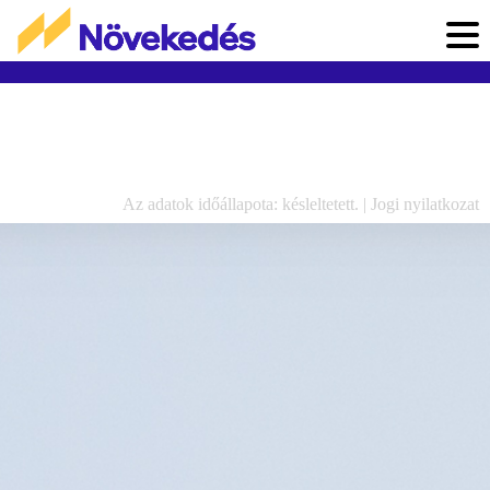
Az adatok időállapota: késleltetett. |
Jogi nyilatkozat