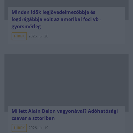
Minden idők legjövedelmezőbbje és
legdrágábbja volt az amerikai foci vb -
gyorsmérleg
HÍREK
2026. júl. 20.
Mi lett Alain Delon vagyonával? Adóhatósági
csavar a sztoriban
HÍREK
2026. júl. 19.