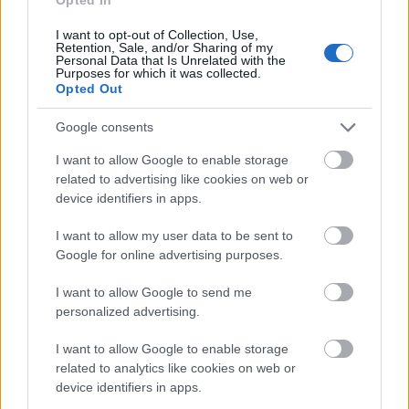
augusztus 18-ig véleményezhető a pályázati
I want to opt-out of Collection, Use,
honlapon. A Jedlik Ányos Energetikai
Retention, Sale, and/or Sharing of my
Personal Data that Is Unrelated with the
Purposes for which it was collected.
Programban minden eddiginél nagyobb
Opted Out
forrásmennyiség segíti a geotermia
Google consents
térnyerését, amely így a kormányzati
I want to allow Google to enable storage
törekvéseknek megfelelően a hazai
related to advertising like cookies on web or
zöldgazdaság húzóágazatává válhat.
device identifiers in apps.
I want to allow my user data to be sent to
Google for online advertising purposes.
A tavaly elkészült
Nemzeti Földhő Hasznosítási
I want to allow Google to send me
personalized advertising.
Koncepció
összegzése szerint 2017 óta a 2,7
MW elektromos és 10 MW beépített
I want to allow Google to enable storage
related to analytics like cookies on web or
hőkapacitással rendelkező turai kiserőmű
device identifiers in apps.