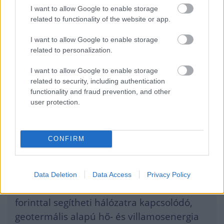
képviseli hazánkban a geotermikus
I want to allow Google to enable storage
áramtermelést.
related to functionality of the website or app.
I want to allow Google to enable storage
A földhő előnye, hogy az időjárástól
related to personalization.
függetlenül képes megújuló alapon
I want to allow Google to enable storage
folyamatos termelésre, hátránya pedig a
related to security, including authentication
magas geológiai kockázat és a jelentős
functionality and fraud prevention, and other
user protection.
beruházási költség. Az új támogatási lehetőség
a pénzügyi megtérülés biztosításához
hozzájárulva bátoríthatja további
CONFIRM
fejlesztésekre a hazai vállalkozásokat.
Data Deletion
Data Access
Privacy Policy
Az
újonnan megjelent kiírás
12 milliárd
forinttal segítheti hálózatra kapcsolódó,
geotermális alapú hő- és villamosenergia