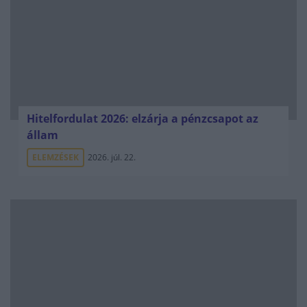
Hitelfordulat 2026: elzárja a pénzcsapot az
állam
ELEMZÉSEK
2026. júl. 22.