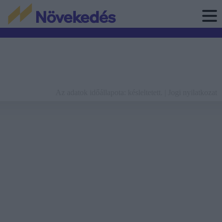
Az adatok időállapota: késleltetett. |
Jogi nyilatkozat