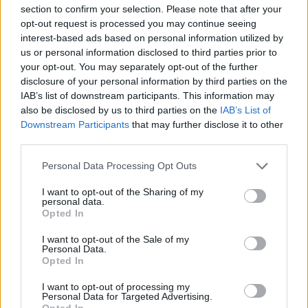
áramtermelésben is
section to confirm your selection. Please note that after your
jobban hasznosulhat a
opt-out request is processed you may continue seeing
interest-based ads based on personal information utilized by
földhő
us or personal information disclosed to third parties prior to
your opt-out. You may separately opt-out of the further
disclosure of your personal information by third parties on the
ENERGETIKA
2025. AUG. 11.
NÖVEKEDÉS.HU
IAB’s list of downstream participants. This information may
also be disclosed by us to third parties on the
IAB’s List of
Downstream Participants
that may further disclose it to other
third parties.
Please note that this website/app uses one or more Google
Personal Data Processing Opt Outs
services and may gather and store information including but
12 milliárd forintos keretösszegű kiírás
not limited to your visit or usage behaviour. You may click to
I want to opt-out of the Sharing of my
personal data.
grant or deny consent to Google and its third-party tags to
ösztönzi a geotermikus energiára alapozott
Opted In
use your data for below specified purposes in below Google
villamosenergia- és hőtermelő rendszerek
consent section.
I want to opt-out of the Sale of my
Personal Data.
kialakítását Magyarországon. A
Opted In
programcsomag második
I want to opt-out of processing my
Personal Data for Targeted Advertising.
földhőpályázatának tervezete 2025.
Opted In