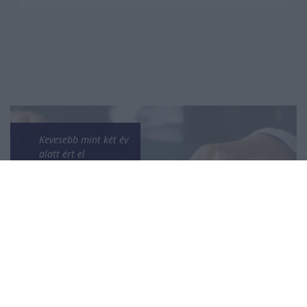
Kevesebb mint két év
alatt ért el
százmilliárd forintos
nettó eszközértéket
az OTP Stratégiai
Euró Kötvény Alap
MKT-vándorgyűlés:
Ellenőrzött