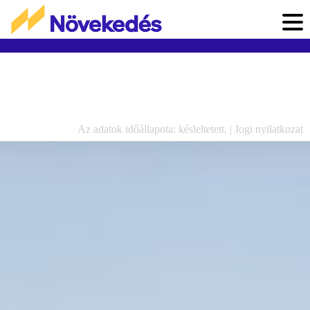
Az adatok időállapota: késleltetett. |
Jogi nyilatkozat