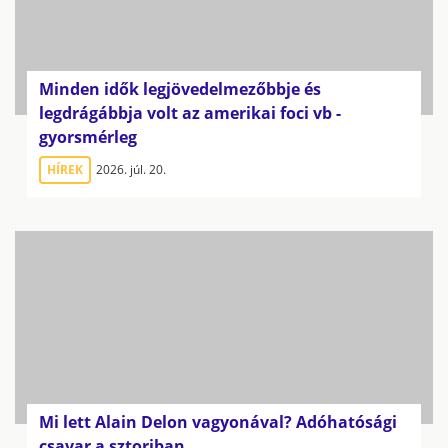
Minden idők legjövedelmezőbbje és
legdrágábbja volt az amerikai foci vb -
gyorsmérleg
HÍREK
2026. júl. 20.
Mi lett Alain Delon vagyonával? Adóhatósági
csavar a sztoriban