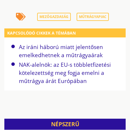
MEZŐGAZDASÁG
MŰTRÁGYAPIAC
KAPCSOLÓDÓ CIKKEK A TÉMÁBAN
Az iráni háború miatt jelentősen
emelkedhetnek a műtrágyaárak
NAK-alelnök: az EU-s többletfizetési
kötelezettség meg fogja emelni a
műtrágya árát Európában
NÉPSZERŰ