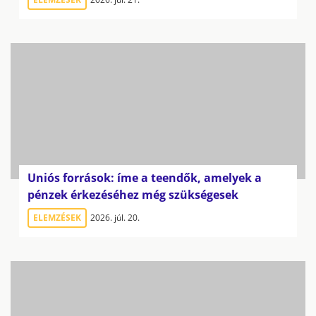
Uniós források: íme a teendők, amelyek a
pénzek érkezéséhez még szükségesek
ELEMZÉSEK
2026. júl. 20.