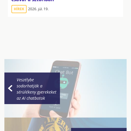
HÍREK
2026. júl. 19.
Veszélybe
sodorhatják a
sérülékeny gyerekeket
az AI chatbotok