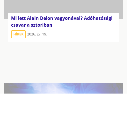
Mi lett Alain Delon vagyonával? Adóhatósági
csavar a sztoriban
HÍREK
2026. júl. 19.
Döntés elé állítja a
briteket Trump
gazdasági
tanácsadója