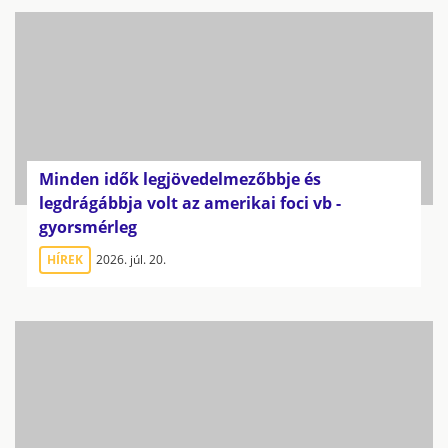
Minden idők legjövedelmezőbbje és
legdrágábbja volt az amerikai foci vb -
gyorsmérleg
HÍREK
2026. júl. 20.