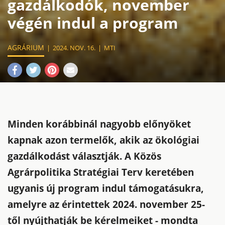
gazdálkodók, november
végén indul a program
AGRÁRIUM
2024. NOV. 16.
MTI
Minden korábbinál nagyobb előnyöket
kapnak azon termelők, akik az ökológiai
gazdálkodást választják. A Közös
Agrárpolitika Stratégiai Terv keretében
ugyanis új program indul támogatásukra,
amelyre az érintettek 2024. november 25-
től nyújthatják be kérelmeiket - mondta