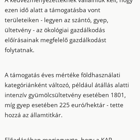
ezen idő alatt a támogatásba vont
területeiken - legyen az szántó, gyep,
ültetvény - az ökológiai gazdálkodás
előírásainak megfelelő gazdálkodást
folytatnak.
A támogatás éves mértéke földhasználati
kategóriánként változó, például átállás alatti
intenzív gyümölcsültetvény esetében 1801,
míg gyep esetében 225 euró/hektár - tette
hozzá az államtitkár.
Előadásában megjegyezte, hogy a KAP