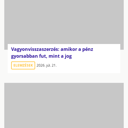
Vagyonvisszaszerzés: amikor a pénz
gyorsabban fut, mint a jog
ELEMZÉSEK
2026. júl. 21.