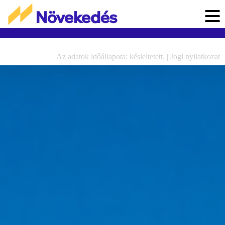
Az adatok időállapota: késleltetett. |
Jogi nyilatkozat