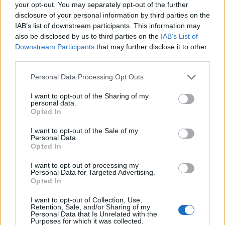
your opt-out. You may separately opt-out of the further
cége öt éven belül a világ
disclosure of your personal information by third parties on the
IAB’s list of downstream participants. This information may
vezető autógyártója lesz
also be disclosed by us to third parties on the
IAB’s List of
Downstream Participants
that may further disclose it to other
AUTÓ
2026. JÚN. 10.
MTI
third parties.
Please note that this website/app uses one or more Google
Personal Data Processing Opt Outs
services and may gather and store information including but
not limited to your visit or usage behaviour. You may click to
I want to opt-out of the Sharing of my
personal data.
grant or deny consent to Google and its third-party tags to
Opted In
use your data for below specified purposes in below Google
consent section.
I want to opt-out of the Sale of my
Vang Csuanfu, a kínai BYD elnöke szerint
Personal Data.
Opted In
cége öt éven belül a világ legnagyobb
autógyártójává válik. A vállalatvezető ezzel
I want to opt-out of processing my
Personal Data for Targeted Advertising.
próbálta nyugtatgatni a befektetőket,
Opted In
miután meredeken esnek a BYD
I want to opt-out of Collection, Use,
Retention, Sale, and/or Sharing of my
részvényárai.
Personal Data that Is Unrelated with the
Purposes for which it was collected.