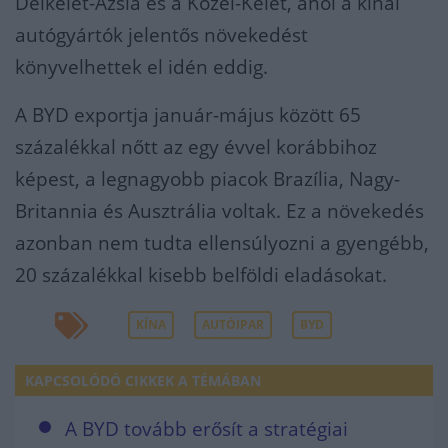
Délkelet-Ázsia és a Közel-Kelet, ahol a kínai
autógyártók jelentős növekedést
könyvelhettek el idén eddig.
A BYD exportja január-május között 65
százalékkal nőtt az egy évvel korábbihoz
képest, a legnagyobb piacok Brazília, Nagy-
Britannia és Ausztrália voltak. Ez a növekedés
azonban nem tudta ellensúlyozni a gyengébb,
20 százalékkal kisebb belföldi eladásokat.
KÍNA
AUTÓIPAR
BYD
KAPCSOLÓDÓ CIKKEK A TÉMÁBAN
A BYD tovább erősít a stratégiai