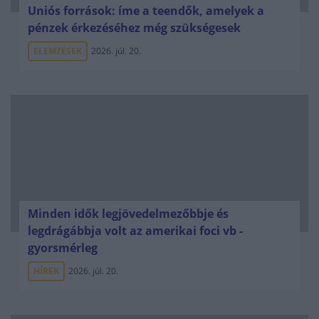
Uniós források: íme a teendők, amelyek a
pénzek érkezéséhez még szükségesek
ELEMZÉSEK
2026. júl. 20.
Minden idők legjövedelmezőbbje és
legdrágábbja volt az amerikai foci vb -
gyorsmérleg
HÍREK
2026. júl. 20.