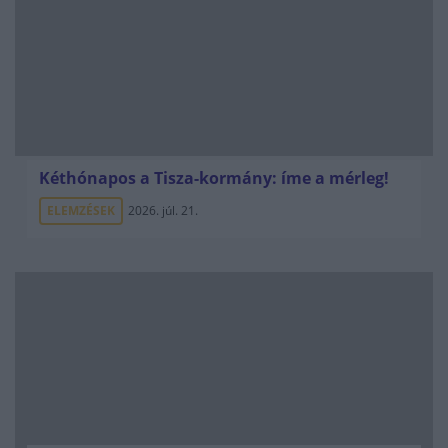
Kéthónapos a Tisza-kormány: íme a mérleg!
ELEMZÉSEK
2026. júl. 21.