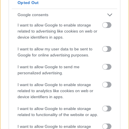
Opted Out
Google consents
A BYD elnöke a cég sencseni központjába
I want to allow Google to enable storage
related to advertising like cookies on web or
tartott éves részvényesi közgyűlésén mintegy
device identifiers in apps.
ezer részvényes előtt beszélt.
I want to allow my user data to be sent to
Google for online advertising purposes.
A BYD tavaly a hatodik legnagyobb
I want to allow Google to send me
autógyártó volt a világon 4,6 millió eladott
personalized advertising.
járművel. A cég belföldi eladásait azonban
érezhetően visszavetette a fokozódó
I want to allow Google to enable storage
related to analytics like cookies on web or
verseny a helyi versenytársakkal.
device identifiers in apps.
I want to allow Google to enable storage
A vállalat részvényei az elmúlt évben több
related to functionality of the website or app.
mint 45 százalékkal estek a hongkongi
I want to allow Google to enable storage