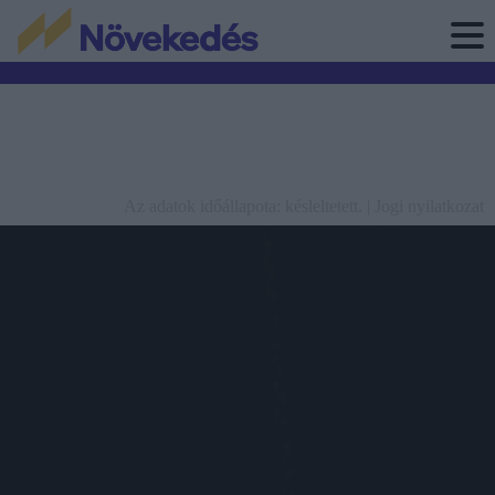
Az adatok időállapota: késleltetett. |
Jogi nyilatkozat