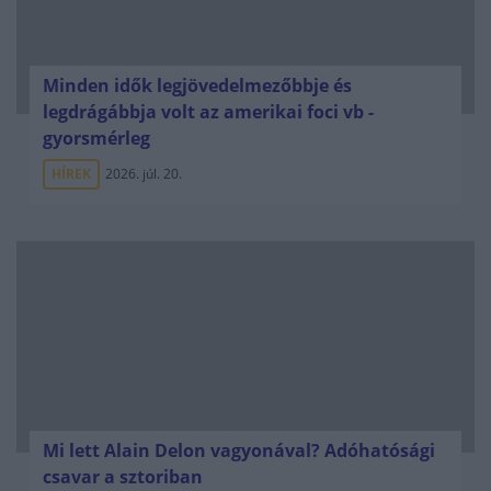
Minden idők legjövedelmezőbbje és
legdrágábbja volt az amerikai foci vb -
gyorsmérleg
HÍREK
2026. júl. 20.
Mi lett Alain Delon vagyonával? Adóhatósági
csavar a sztoriban