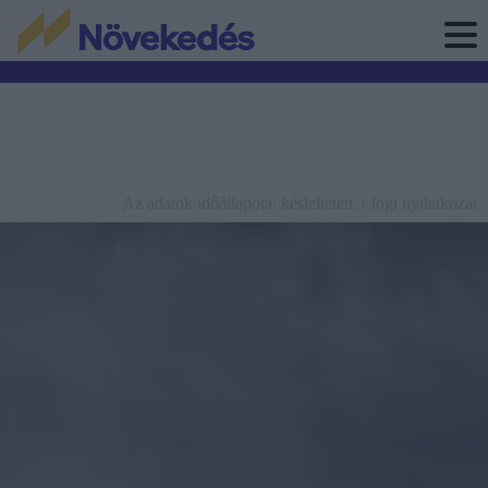
Az adatok időállapota: késleltetett. |
Jogi nyilatkozat