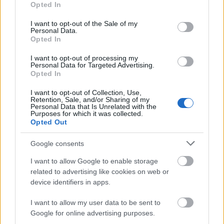
Opted In
Átadták az Év Magyar Autója 2026 díjakat
use your data for below specified purposes in below Google
consent section.
I want to opt-out of the Sale of my
ma Zalaegerszegen. A hazai gyártású autók
Personal Data.
Opted In
kategóriájában a BMW iX3 nyerte el a
szakmai zsűri által odaítélt az Év Magyar
I want to opt-out of processing my
Personal Data for Targeted Advertising.
Autója 2026 díjat, a közönségdíjat pedig 50
Opted In
jelölt autó közül a Suzuki S-Cross kapta meg.
I want to opt-out of Collection, Use,
Retention, Sale, and/or Sharing of my
Personal Data that Is Unrelated with the
Purposes for which it was collected.
Opted Out
A pénteken Zalagerszegen megtartott az Év Magyar Autója
Google consents
2026 díjátadó ünnepségen tucatnyi kategóriában hirdettek
I want to allow Google to enable storage
related to advertising like cookies on web or
eredményt az Autós Nagykoalíció, a Zöldjárműipar.hu és a
device identifiers in apps.
Járműipar.hu által szervezett versenyen. A VII. GreenTech
I want to allow my user data to be sent to
Zalaegerszeg Zöld Energia és Fenntarthatóság Konferencia
Google for online advertising purposes.
keretében tartott eseményen Knezsik István, az Autós