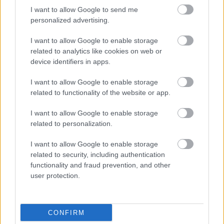
I want to allow Google to send me
Nagykoalíció elnöke és Palkovics László, az Autóipari
personalized advertising.
Próbapálya Zala Kft. ügyvezetője adta át az autós
I want to allow Google to enable storage
szakújságírók által odaítélt elismeréseket.
related to analytics like cookies on web or
device identifiers in apps.
Az Év Magyar Autója 2026 díjat
I want to allow Google to enable storage
related to functionality of the website or app.
a kedvező árú autók kategóriájában a Fiat
I want to allow Google to enable storage
Grande Panda modellnek ítélték,
related to personalization.
I want to allow Google to enable storage
a családi autó kategóriában a Citroen C5
related to security, including authentication
Aircross nyert, a flottaautó kategóriában a
functionality and fraud prevention, and other
user protection.
Skoda Octavia TDI érdemelte ki a díjat. A kis
méretű szabadidő-autó kategóriában a
Volkswagen T-Roc, a közepes és nagy méretű
CONFIRM