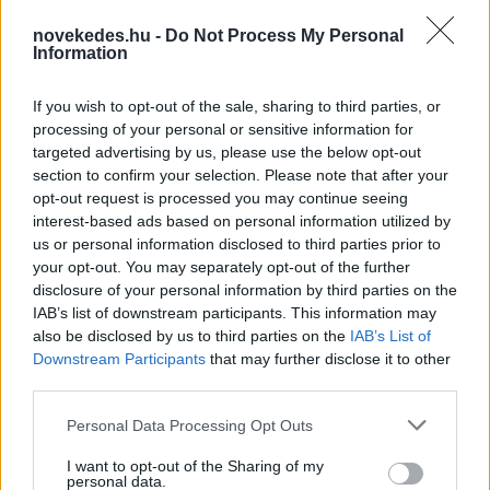
novekedes.hu -
Do Not Process My Personal
Information
If you wish to opt-out of the sale, sharing to third parties, or
processing of your personal or sensitive information for
targeted advertising by us, please use the below opt-out
section to confirm your selection. Please note that after your
opt-out request is processed you may continue seeing
Ezek a modellek kapták
interest-based ads based on personal information utilized by
az Év Magyar Autója
us or personal information disclosed to third parties prior to
your opt-out. You may separately opt-out of the further
elismerést
disclosure of your personal information by third parties on the
IAB’s list of downstream participants. This information may
also be disclosed by us to third parties on the
IAB’s List of
AUTÓ
2026. MÁJ. 29.
MTI
Downstream Participants
that may further disclose it to other
third parties.
Please note that this website/app uses one or more Google
Personal Data Processing Opt Outs
services and may gather and store information including but
not limited to your visit or usage behaviour. You may click to
I want to opt-out of the Sharing of my
personal data.
grant or deny consent to Google and its third-party tags to