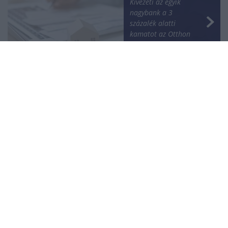
Kivezeti az egyik
nagybank a 3
százalék alatti
kamatot az Otthon
Startnál
NÉPSZERŰ