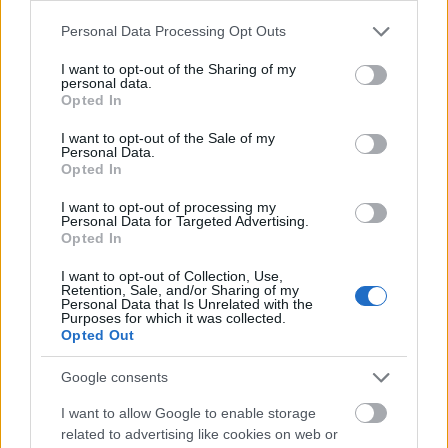
Please note that this website/app uses one or more Google
Personal Data Processing Opt Outs
services and may gather and store information including but
not limited to your visit or usage behaviour. You may click to
I want to opt-out of the Sharing of my
personal data.
grant or deny consent to Google and its third-party tags to
Opted In
use your data for below specified purposes in below Google
consent section.
I want to opt-out of the Sale of my
Personal Data.
Opted In
I want to opt-out of processing my
Hitelfordulat 2026: elzárja a pénzcsapot az
Personal Data for Targeted Advertising.
Opted In
állam
ELEMZÉSEK
2026. júl. 22.
I want to opt-out of Collection, Use,
Retention, Sale, and/or Sharing of my
Personal Data that Is Unrelated with the
Purposes for which it was collected.
Opted Out
Google consents
I want to allow Google to enable storage
related to advertising like cookies on web or