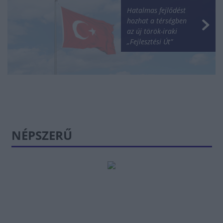
Hatalmas fejlődést
hozhat a térségben
az új török-iraki
„Fejlesztési Út”
NÉPSZERŰ