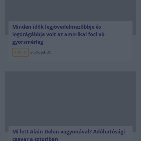
Minden idők legjövedelmezőbbje és
legdrágábbja volt az amerikai foci vb -
gyorsmérleg
HÍREK
2026. júl. 20.
Mi lett Alain Delon vagyonával? Adóhatósági
csavar a sztoriban