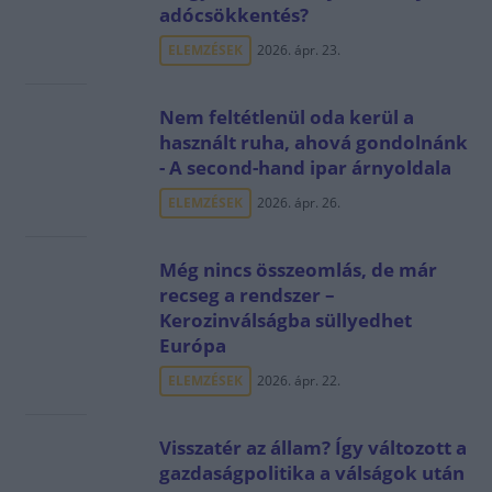
adócsökkentés?
ELEMZÉSEK
2026. ápr. 23.
Nem feltétlenül oda kerül a
használt ruha, ahová gondolnánk
- A second-hand ipar árnyoldala
ELEMZÉSEK
2026. ápr. 26.
Még nincs összeomlás, de már
recseg a rendszer –
Kerozinválságba süllyedhet
Európa
ELEMZÉSEK
2026. ápr. 22.
Visszatér az állam? Így változott a
gazdaságpolitika a válságok után