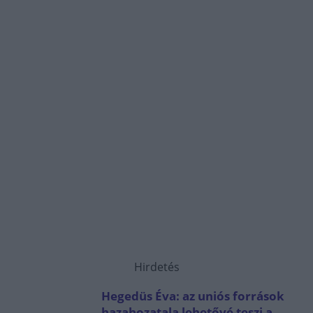
Hirdetés
Hegedüs Éva: az uniós források
hazahozatala lehetővé teszi a