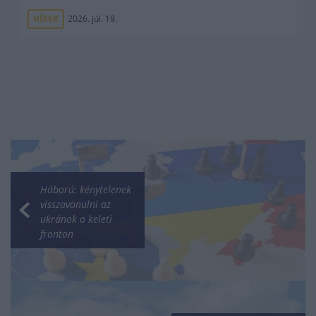
HÍREK
2026. júl. 19.
Háború: kénytelenek
visszavonulni az
ukránok a keleti
fronton