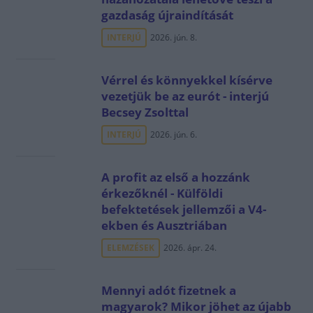
gazdaság újraindítását
INTERJÚ
2026. jún. 8.
Vérrel és könnyekkel kísérve
vezetjük be az eurót - interjú
Becsey Zsolttal
INTERJÚ
2026. jún. 6.
A profit az első a hozzánk
érkezőknél - Külföldi
befektetések jellemzői a V4-
ekben és Ausztriában
ELEMZÉSEK
2026. ápr. 24.
Mennyi adót fizetnek a
magyarok? Mikor jöhet az újabb