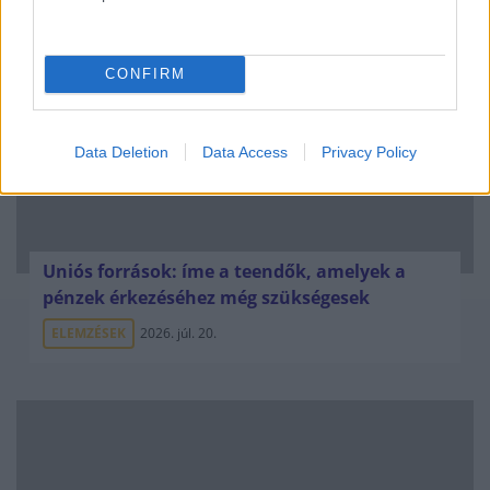
CONFIRM
Data Deletion
Data Access
Privacy Policy
Uniós források: íme a teendők, amelyek a
pénzek érkezéséhez még szükségesek
ELEMZÉSEK
2026. júl. 20.