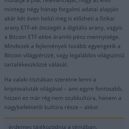
mutatja a piac relevanciáját, hogy az első
mintegy négy hónap forgalmi adatai alapján
akár két éven belül meg is előzheti a fizikai
arany ETF-ek összegét a digitális arany, vagyis
a Bitcoin ETF-ekbe áramló pénz mennyisége.
Mindezek a fejlemények tovább egyengetik a
Bitcoin világpénzzé, vagy legalábbis világszintű
tartalékeszközzé válását.
Ha valaki tisztában szeretne lenni a
kriptovaluták világával – ami egyre fontosabb,
hiszen ez már rég nem szubkultúra, hanem a
nagybefektetői kultúra része – akkor
érdemes tájékozódnia a témában.