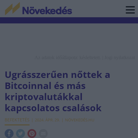
Az adatok időállapota: késleltetett. |
Jogi nyilatkozat
Ugrásszerűen nőttek a
Bitcoinnal és más
kriptovalutákkal
kapcsolatos csalások
BEFEKTETÉS
2024. ÁPR. 29.
NÖVEKEDÉS.HU