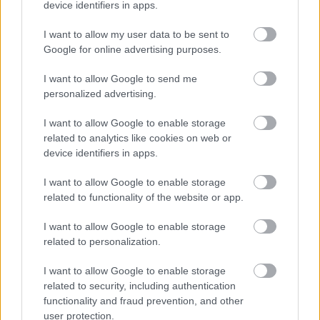
device identifiers in apps.
I want to allow my user data to be sent to
Google for online advertising purposes.
Vagyonvisszaszerzés: amikor a pénz
gyorsabban fut, mint a jog
I want to allow Google to send me
personalized advertising.
ELEMZÉSEK
2026. júl. 21.
I want to allow Google to enable storage
related to analytics like cookies on web or
device identifiers in apps.
I want to allow Google to enable storage
related to functionality of the website or app.
I want to allow Google to enable storage
related to personalization.
I want to allow Google to enable storage
related to security, including authentication
Kéthónapos a Tisza-kormány: íme a mérleg!
functionality and fraud prevention, and other
user protection.
ELEMZÉSEK
2026. júl. 21.