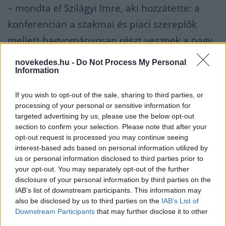
– mondta el Szilágyi Imre, aki hozzátette: a
konferencián a szakmai és piaci szereplők
mellett hagyományosan részt vesznek a nagy
bankok, alapkezelők és az állami szervek,
novekedes.hu -
Do Not Process My Personal
Information
többek között a Magyar Nemzeti Bank és a
pénzpiaci felügyeleti szervek szakértői is.
If you wish to opt-out of the sale, sharing to third parties, or
processing of your personal or sensitive information for
KONFERENCIA
TŐKEPIAC
targeted advertising by us, please use the below opt-out
section to confirm your selection. Please note that after your
BITCOIN
ÁRFOLYAM
BLOCKCHAIN
opt-out request is processed you may continue seeing
interest-based ads based on personal information utilized by
KRIPTO
KRIPTOCSALSÁS
us or personal information disclosed to third parties prior to
your opt-out. You may separately opt-out of the further
disclosure of your personal information by third parties on the
IAB’s list of downstream participants. This information may
also be disclosed by us to third parties on the
IAB’s List of
Downstream Participants
that may further disclose it to other
NÉPSZERŰ
third parties.