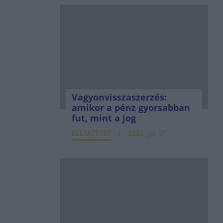
Vagyonvisszaszerzés:
amikor a pénz gyorsabban
fut, mint a jog
ELEMZÉSEK
2026. júl. 21.