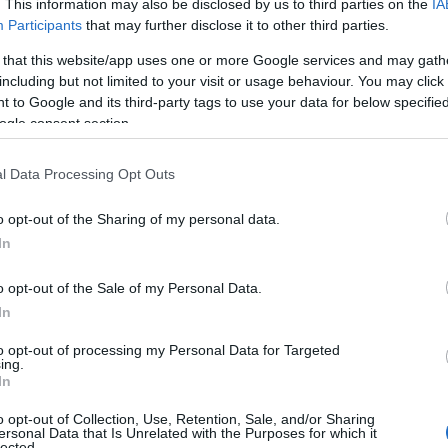
. This information may also be disclosed by us to third parties on the
IA
Participants
that may further disclose it to other third parties.
 that this website/app uses one or more Google services and may gath
including but not limited to your visit or usage behaviour. You may click 
 to Google and its third-party tags to use your data for below specifi
ogle consent section.
l Data Processing Opt Outs
o opt-out of the Sharing of my personal data.
In
o opt-out of the Sale of my Personal Data.
In
to opt-out of processing my Personal Data for Targeted
ing.
In
o opt-out of Collection, Use, Retention, Sale, and/or Sharing
ersonal Data that Is Unrelated with the Purposes for which it
lected.