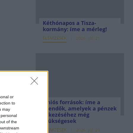
Kéthónapos a Tisza-
kormány: íme a mérleg!
ELEMZÉSEK
2026. júl. 21.
sonal or
Uniós források: íme a
ection to
teendők, amelyek a pénzek
ou may
érkezéséhez még
 personal
szükségesek
out of the
 downstream
ELEMZÉSEK
2026. júl. 20.