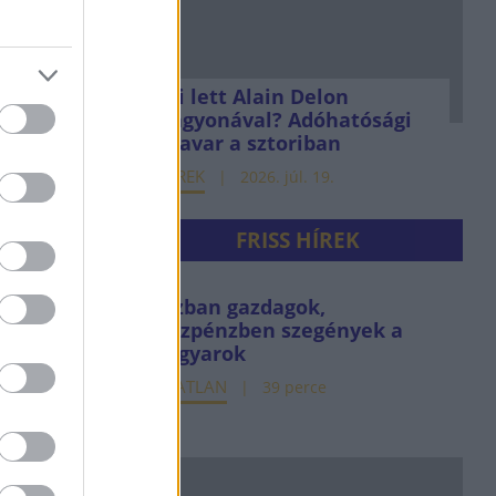
Mi lett Alain Delon
vagyonával? Adóhatósági
csavar a sztoriban
HÍREK
2026. júl. 19.
FRISS HÍREK
Házban gazdagok,
készpénzben szegények a
magyarok
INGATLAN
39 perce