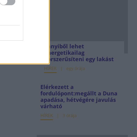
Ennyiből lehet
energetikailag
korszerűsíteni egy lakást
HÍREK
egy órája
Elérkezett a
fordulópont:megállt a Duna
apadása, hétvégére javulás
várható
HÍREK
3 órája