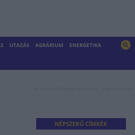
S
UTAZÁS
AGRÁRIUM
ENERGETIKA
Az adatok időállapota: késleltetett. |
Jogi nyilatkozat
NÉPSZERŰ CÍMKÉK