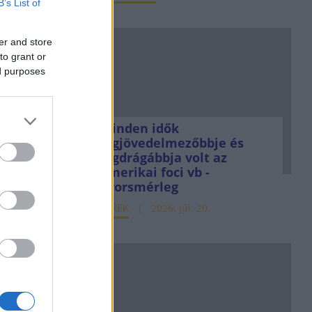
B’s List of
er and store
to grant or
ed purposes
Minden idők
legjövedelmezőbbje és
legdrágábbja volt az
amerikai foci vb -
gyorsmérleg
HÍREK
2026. júl. 20.