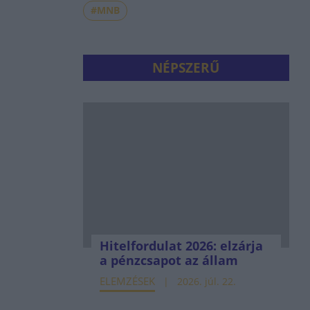
#MNB
NÉPSZERŰ
Hitelfordulat 2026: elzárja
a pénzcsapot az állam
ELEMZÉSEK
2026. júl. 22.