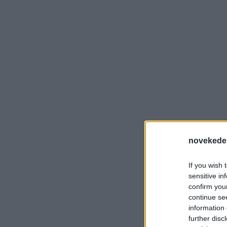
novekede
If you wish 
sensitive in
confirm you
continue se
information 
further disc