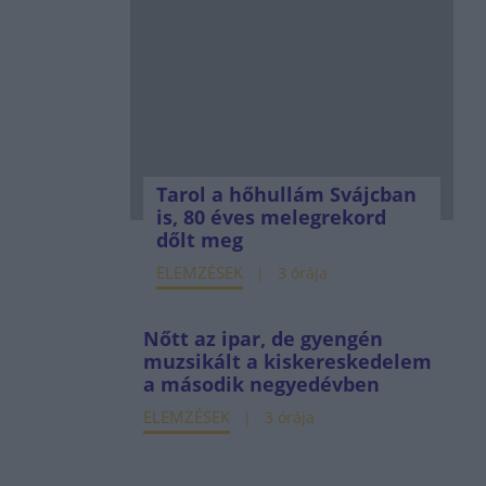
Tarol a hőhullám Svájcban
is, 80 éves melegrekord
dőlt meg
ELEMZÉSEK
3 órája
Nőtt az ipar, de gyengén
muzsikált a kiskereskedelem
a második negyedévben
ELEMZÉSEK
3 órája