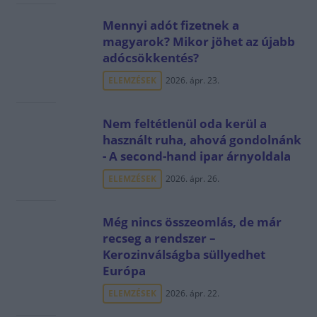
Mennyi adót fizetnek a
magyarok? Mikor jöhet az újabb
adócsökkentés?
ELEMZÉSEK
2026. ápr. 23.
Nem feltétlenül oda kerül a
használt ruha, ahová gondolnánk
- A second-hand ipar árnyoldala
ELEMZÉSEK
2026. ápr. 26.
Még nincs összeomlás, de már
recseg a rendszer –
Kerozinválságba süllyedhet
Európa
ELEMZÉSEK
2026. ápr. 22.