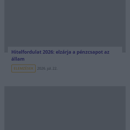
Hitelfordulat 2026: elzárja a pénzcsapot az
állam
ELEMZÉSEK
2026. júl. 22.