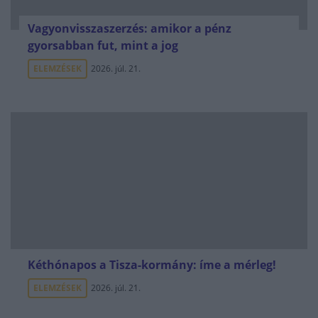
Vagyonvisszaszerzés: amikor a pénz
gyorsabban fut, mint a jog
ELEMZÉSEK
2026. júl. 21.
Kéthónapos a Tisza-kormány: íme a mérleg!
ELEMZÉSEK
2026. júl. 21.