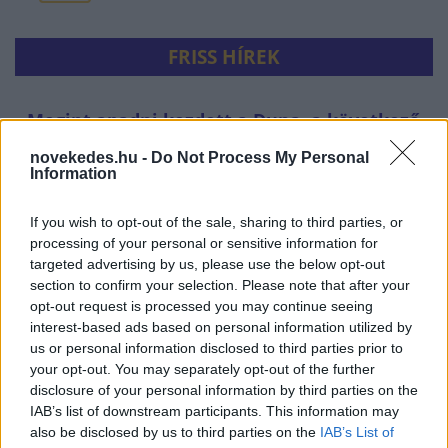
FRISS HÍREK
Megint apadni kezdett a Duna, a következő
napok sem ígéretesek - friss térkép
novekedes.hu -
Do Not Process My Personal
Information
HÍREK
44 perce
If you wish to opt-out of the sale, sharing to third parties, or
processing of your personal or sensitive information for
targeted advertising by us, please use the below opt-out
section to confirm your selection. Please note that after your
opt-out request is processed you may continue seeing
interest-based ads based on personal information utilized by
us or personal information disclosed to third parties prior to
your opt-out. You may separately opt-out of the further
disclosure of your personal information by third parties on the
IAB’s list of downstream participants. This information may
also be disclosed by us to third parties on the
IAB’s List of