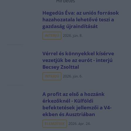
Hirdetés
Hegedüs Éva: az uniós források
hazahozatala lehetővé teszi a
gazdaság újraindítását
INTERJÚ
2026. jún. 8.
Vérrel és könnyekkel kísérve
vezetjük be az eurót - interjú
Becsey Zsolttal
INTERJÚ
2026. jún. 6.
A profit az első a hozzánk
érkezőknél - Külföldi
befektetések jellemzői a V4-
ekben és Ausztriában
ELEMZÉSEK
2026. ápr. 24.