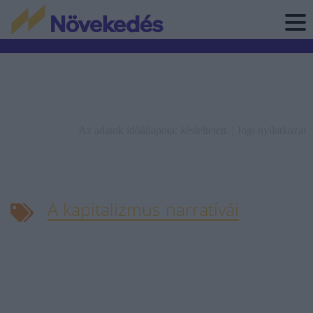
Az adatok időállapota: késleltetett. |
Jogi nyilatkozat
A kapitalizmus narratívái