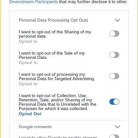
Erősödött a forint a hét végén
Downstream Participants
that may further disclose it to other
third parties.
PÉNZÜGY
egy órája
Please note that this website/app uses one or more Google
Personal Data Processing Opt Outs
services and may gather and store information including but
not limited to your visit or usage behaviour. You may click to
I want to opt-out of the Sharing of my
Több tízezer ukrán harcjárművet
personal data.
grant or deny consent to Google and its third-party tags to
semmisített meg az orosz hadsereg
Opted In
use your data for below specified purposes in below Google
consent section.
HÍREK
egy órája
I want to opt-out of the Sale of my
Personal Data.
Opted In
I want to opt-out of processing my
Personal Data for Targeted Advertising.
Opted In
I want to opt-out of Collection, Use,
Retention, Sale, and/or Sharing of my
Personal Data that Is Unrelated with the
Purposes for which it was collected.
Opted Out
Google consents
Szép nyaralóidő várható, de 37 fok is lehet
I want to allow Google to enable storage