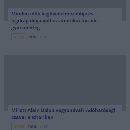
Minden idők legjövedelmezőbbje és
legdrágábbja volt az amerikai foci vb -
gyorsmérleg
HÍREK
2026. júl. 20.
Mi lett Alain Delon vagyonával? Adóhatósági
csavar a sztoriban
HÍREK
2026. júl. 19.