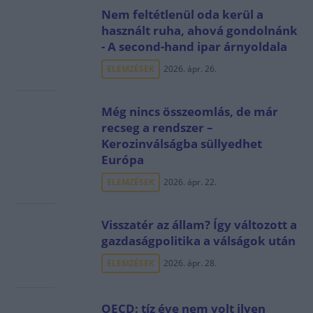
Nem feltétlenül oda kerül a
használt ruha, ahová gondolnánk
- A second-hand ipar árnyoldala
ELEMZÉSEK
2026. ápr. 26.
Még nincs összeomlás, de már
recseg a rendszer –
Kerozinválságba süllyedhet
Európa
ELEMZÉSEK
2026. ápr. 22.
Visszatér az állam? Így változott a
gazdaságpolitika a válságok után
ELEMZÉSEK
2026. ápr. 28.
OECD: tíz éve nem volt ilyen