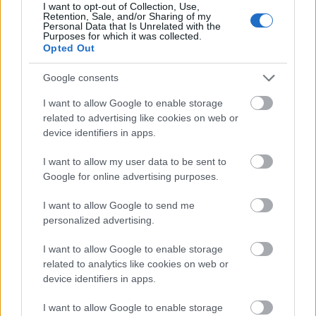
I want to opt-out of Collection, Use,
Retention, Sale, and/or Sharing of my
HÍREK
2 órája
Personal Data that Is Unrelated with the
Purposes for which it was collected.
Opted Out
Google consents
I want to allow Google to enable storage
related to advertising like cookies on web or
device identifiers in apps.
I want to allow my user data to be sent to
Google for online advertising purposes.
Kíméletlenül visszavágtak az ukránok Kijev
I want to allow Google to send me
rakétázása miatt
personalized advertising.
HÍREK
3 órája
I want to allow Google to enable storage
related to analytics like cookies on web or
device identifiers in apps.
Bizarr baleset történt a budapesti metrón
I want to allow Google to enable storage
HÍREK
5 órája