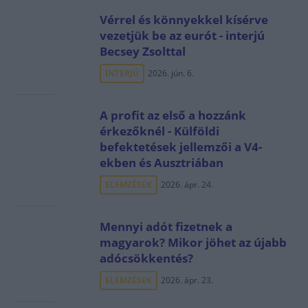
Vérrel és könnyekkel kísérve
vezetjük be az eurót - interjú
Becsey Zsolttal
INTERJÚ
2026. jún. 6.
A profit az első a hozzánk
érkezőknél - Külföldi
befektetések jellemzői a V4-
ekben és Ausztriában
ELEMZÉSEK
2026. ápr. 24.
Mennyi adót fizetnek a
magyarok? Mikor jöhet az újabb
adócsökkentés?
ELEMZÉSEK
2026. ápr. 23.