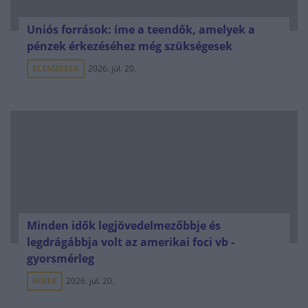
Uniós források: íme a teendők, amelyek a
pénzek érkezéséhez még szükségesek
ELEMZÉSEK
2026. júl. 20.
Minden idők legjövedelmezőbbje és
legdrágábbja volt az amerikai foci vb -
gyorsmérleg
HÍREK
2026. júl. 20.