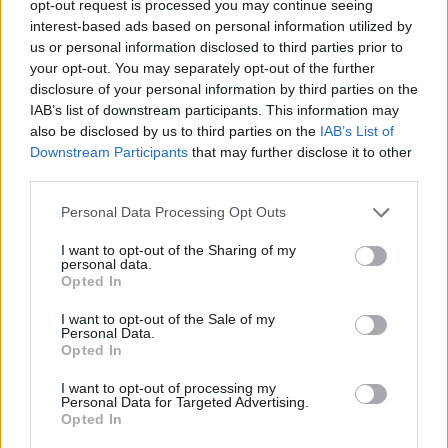
opt-out request is processed you may continue seeing
HÍREK
2 perce
interest-based ads based on personal information utilized by
us or personal information disclosed to third parties prior to
your opt-out. You may separately opt-out of the further
disclosure of your personal information by third parties on the
IAB’s list of downstream participants. This information may
also be disclosed by us to third parties on the
IAB’s List of
Downstream Participants
that may further disclose it to other
third parties.
Please note that this website/app uses one or more Google
Personal Data Processing Opt Outs
services and may gather and store information including but
not limited to your visit or usage behaviour. You may click to
I want to opt-out of the Sharing of my
Vízhiány mellett erdőtűz sújtja a Garda-tavat:
personal data.
grant or deny consent to Google and its third-party tags to
kétszáz embert menekítettek ki
Opted In
use your data for below specified purposes in below Google
consent section.
HÍREK
35 perce
I want to opt-out of the Sale of my
Personal Data.
Opted In
Olcsóbbak lettek a balatoni új ingatlanok,
I want to opt-out of processing my
Personal Data for Targeted Advertising.
Borsodban megmagyarázhatatlan a
Opted In
drágulás