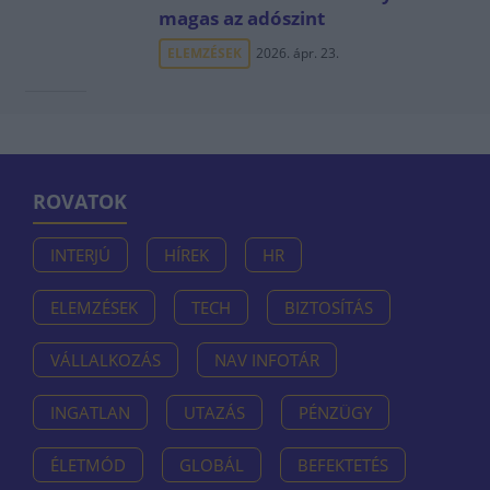
magas az adószint
ELEMZÉSEK
2026. ápr. 23.
ROVATOK
INTERJÚ
HÍREK
HR
ELEMZÉSEK
TECH
BIZTOSÍTÁS
VÁLLALKOZÁS
NAV INFOTÁR
INGATLAN
UTAZÁS
PÉNZÜGY
ÉLETMÓD
GLOBÁL
BEFEKTETÉS