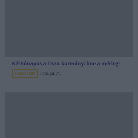
Kéthónapos a Tisza-kormány: íme a mérleg!
ELEMZÉSEK
2026. júl. 21.