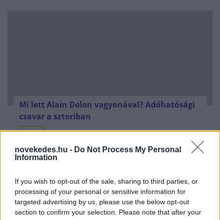
Mi lett Alain Delon vagyonával? Adóhatósági
csavar a sztoriban
HÍREK
2026. júl. 19.
novekedes.hu -
Do Not Process My Personal
Information
FRISS HÍREK
If you wish to opt-out of the sale, sharing to third parties, or
processing of your personal or sensitive information for
Azonosítatlan drón robbant fel a Transz-
targeted advertising by us, please use the below opt-out
Balkán gázvezeték közelében Bulgáriában
section to confirm your selection. Please note that after your