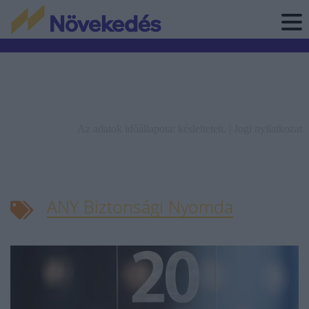
Az adatok időállapota: késleltetett. |
Jogi nyilatkozat
ANY Biztonsági Nyomda