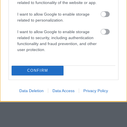
related to functionality of the website or app.
I want to allow Google to enable storage
related to personalization.
I want to allow Google to enable storage
related to security, including authentication
functionality and fraud prevention, and other
user protection.
NÉPSZERŰ
CONFIRM
Data Deletion
Data Access
Privacy Policy