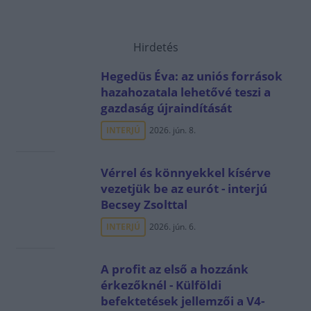
Hirdetés
Hegedüs Éva: az uniós források
hazahozatala lehetővé teszi a
gazdaság újraindítását
INTERJÚ
2026. jún. 8.
Vérrel és könnyekkel kísérve
vezetjük be az eurót - interjú
Becsey Zsolttal
INTERJÚ
2026. jún. 6.
A profit az első a hozzánk
érkezőknél - Külföldi
befektetések jellemzői a V4-