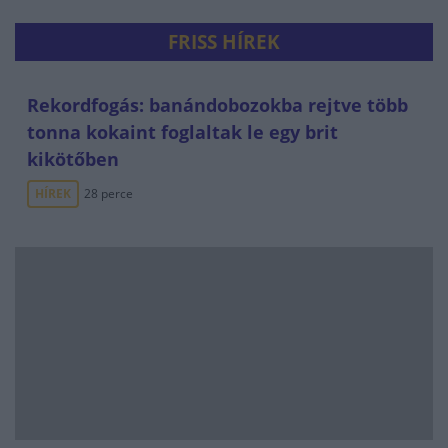
FRISS HÍREK
Rekordfogás: banándobozokba rejtve több
tonna kokaint foglaltak le egy brit
kikötőben
HÍREK
28 perce