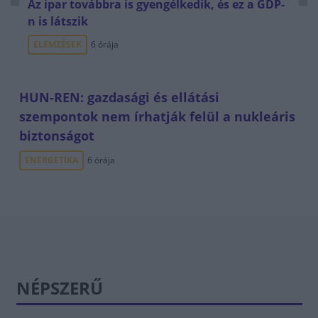
Az ipar továbbra is gyengélkedik, és ez a GDP-
n is látszik
ELEMZÉSEK
6 órája
HUN-REN: gazdasági és ellátási
szempontok nem írhatják felül a nukleáris
biztonságot
ENERGETIKA
6 órája
NÉPSZERŰ