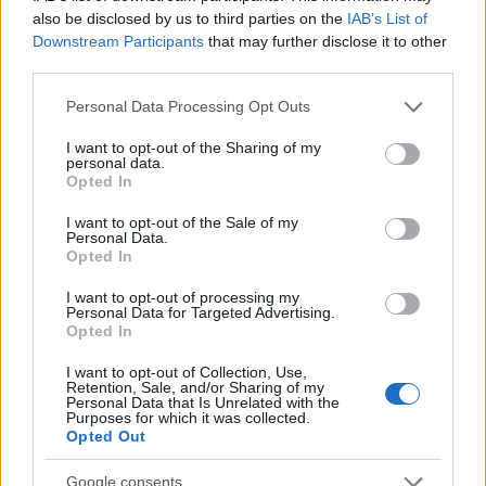
also be disclosed by us to third parties on the
IAB’s List of
Megállapodást kötött a Schiller Autó
Downstream Participants
that may further disclose it to other
és a BYD
third parties.
Please note that this website/app uses one or more Google
HÍREK
2024. jan. 11.
Personal Data Processing Opt Outs
services and may gather and store information including but
not limited to your visit or usage behaviour. You may click to
I want to opt-out of the Sharing of my
personal data.
1
2
grant or deny consent to Google and its third-party tags to
Opted In
use your data for below specified purposes in below Google
consent section.
I want to opt-out of the Sale of my
Personal Data.
NÉPSZERŰ CÍMKÉK
Opted In
I want to opt-out of processing my
#MNB
Personal Data for Targeted Advertising.
Opted In
I want to opt-out of Collection, Use,
Retention, Sale, and/or Sharing of my
NÉPSZERŰ
Personal Data that Is Unrelated with the
Purposes for which it was collected.
Opted Out
Google consents