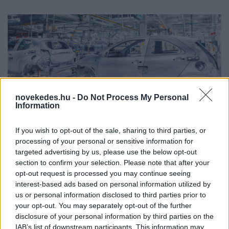
Minden eddigi rekordot megdöntött
novekedes.hu -
Do Not Process My Personal
Information
a győri Audi
If you wish to opt-out of the sale, sharing to third parties, or
HÍREK
2024. jan. 17.
processing of your personal or sensitive information for
targeted advertising by us, please use the below opt-out
section to confirm your selection. Please note that after your
opt-out request is processed you may continue seeing
interest-based ads based on personal information utilized by
us or personal information disclosed to third parties prior to
your opt-out. You may separately opt-out of the further
disclosure of your personal information by third parties on the
IAB’s list of downstream participants. This information may