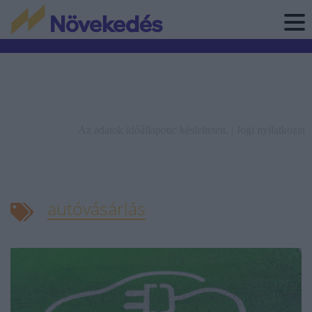
Az adatok időállapota: késleltetett. |
Jogi nyilatkozat
autóvásárlás