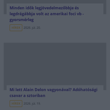
Minden idők legjövedelmezőbbje és
legdrágábbja volt az amerikai foci vb -
gyorsmérleg
HÍREK
2026. júl. 20.
Mi lett Alain Delon vagyonával? Adóhatósági
csavar a sztoriban
HÍREK
2026. júl. 19.