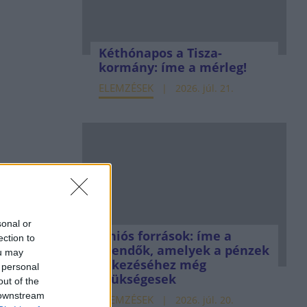
Kéthónapos a Tisza-
kormány: íme a mérleg!
ELEMZÉSEK
2026. júl. 21.
sonal or
Uniós források: íme a
ection to
teendők, amelyek a pénzek
ou may
érkezéséhez még
 personal
szükségesek
out of the
 downstream
ELEMZÉSEK
2026. júl. 20.