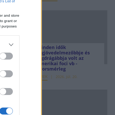
B’s List of
er and store
to grant or
ed purposes
Minden idők
legjövedelmezőbbje és
legdrágábbja volt az
amerikai foci vb -
gyorsmérleg
HÍREK
2026. júl. 20.