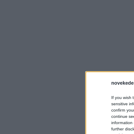
novekede
If you wish 
sensitive in
confirm you
continue se
information 
further disc