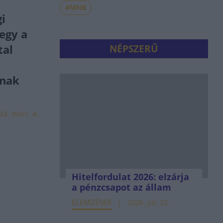
#MNB
i
egy a
tal
NÉPSZERŰ
ának
24. márc. 4.
Hitelfordulat 2026: elzárja
a pénzcsapot az állam
ELEMZÉSEK
2026. júl. 22.