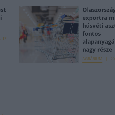
ést
Olaszország
i
exportra m
húsvéti asz
fontos
. 17.
alapanyag
nagy része
AGRÁRIUM
20