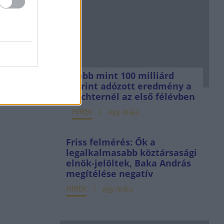
Több mint 100 milliárd
forint adózott eredmény a
Richternél az első félévben
HÍREK
egy órája
Friss felmérés: Ők a
legalkalmasabb köztársasági
elnök-jelöltek, Baka András
megítélése negatív
HÍREK
egy órája