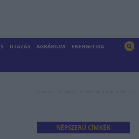
S
UTAZÁS
AGRÁRIUM
ENERGETIKA
Az adatok időállapota: késleltetett. |
Jogi nyilatkozat
NÉPSZERŰ CÍMKÉK