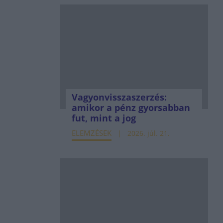
Vagyonvisszaszerzés:
amikor a pénz gyorsabban
fut, mint a jog
ELEMZÉSEK
2026. júl. 21.