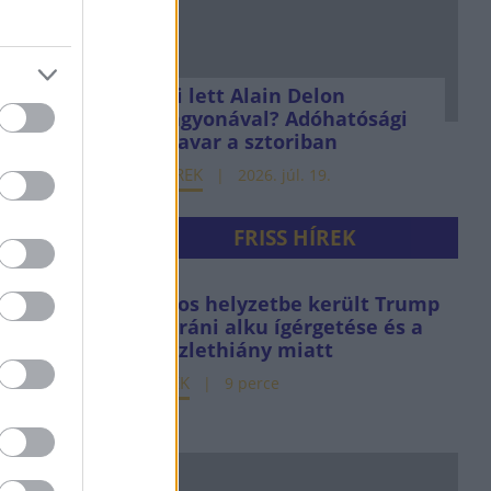
Mi lett Alain Delon
vagyonával? Adóhatósági
csavar a sztoriban
HÍREK
2026. júl. 19.
FRISS HÍREK
Kínos helyzetbe került Trump
az iráni alku ígérgetése és a
készlethiány miatt
HÍREK
9 perce