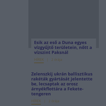
Esik az eső a Duna egyes
vízgyűjtő területein, nőtt a
vízszint Paksnál
HÍREK
2 órája
Zelenszkij ukrán ballisztikus
rakéták gyártását jelentette
be, lecsaptak az orosz
árnyékflottára a Fekete-
tengeren
HÍREK
2 órája