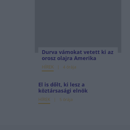
Durva vámokat vetett ki az
orosz olajra Amerika
HÍREK
4 órája
El is dőlt, ki lesz a
köztársasági elnök
HÍREK
5 órája