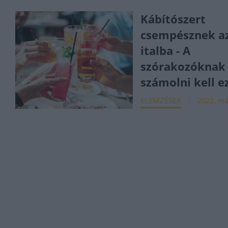
Kábítószert
csempésznek a
italba - A
szórakozóknak
számolni kell e
ELEMZÉSEK
2022. má