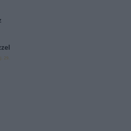
z
zzel
j. 29.