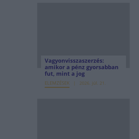
Vagyonvisszaszerzés:
amikor a pénz gyorsabban
fut, mint a jog
ELEMZÉSEK
2026. júl. 21.