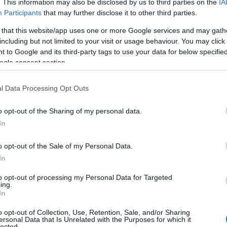
. This information may also be disclosed by us to third parties on the
IA
Participants
that may further disclose it to other third parties.
 that this website/app uses one or more Google services and may gath
including but not limited to your visit or usage behaviour. You may click 
 to Google and its third-party tags to use your data for below specifi
ogle consent section.
l Data Processing Opt Outs
o opt-out of the Sharing of my personal data.
In
o opt-out of the Sale of my Personal Data.
In
to opt-out of processing my Personal Data for Targeted
ing.
In
o opt-out of Collection, Use, Retention, Sale, and/or Sharing
ersonal Data that Is Unrelated with the Purposes for which it
lected.