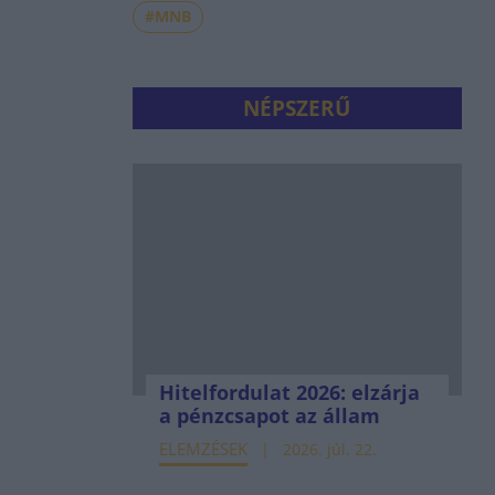
#MNB
NÉPSZERŰ
Hitelfordulat 2026: elzárja
a pénzcsapot az állam
ELEMZÉSEK
2026. júl. 22.