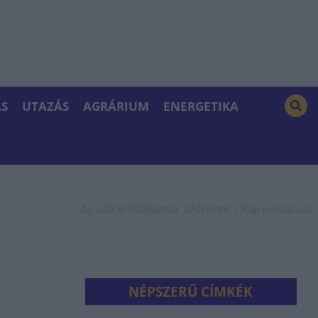
S
UTAZÁS
AGRÁRIUM
ENERGETIKA
Az adatok időállapota: késleltetett. |
Jogi nyilatkozat
NÉPSZERŰ CÍMKÉK