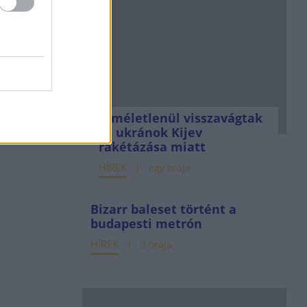
Kíméletlenül visszavágtak
az ukránok Kijev
rakétázása miatt
HÍREK
egy órája
Bizarr baleset történt a
budapesti metrón
HÍREK
3 órája