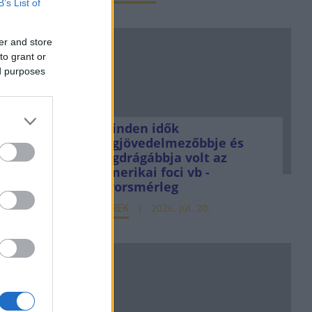
B’s List of
er and store
to grant or
ed purposes
Minden idők
legjövedelmezőbbje és
legdrágábbja volt az
amerikai foci vb -
gyorsmérleg
HÍREK
2026. júl. 20.