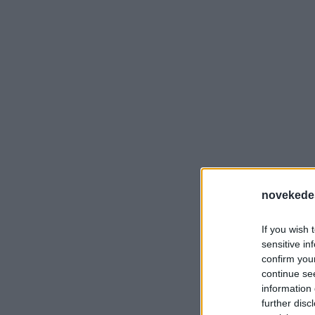
novekede
If you wish 
sensitive in
confirm you
continue se
information 
further disc