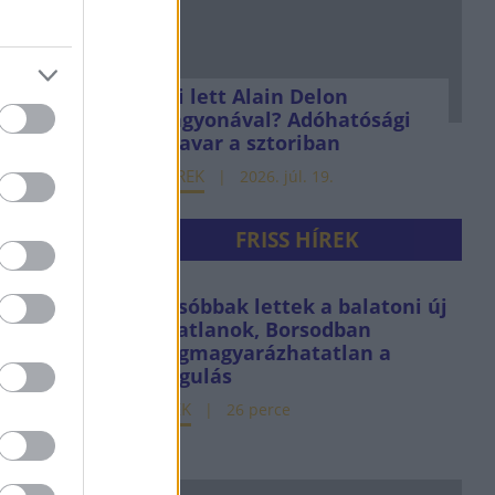
Mi lett Alain Delon
vagyonával? Adóhatósági
csavar a sztoriban
HÍREK
2026. júl. 19.
FRISS HÍREK
Olcsóbbak lettek a balatoni új
ingatlanok, Borsodban
megmagyarázhatatlan a
drágulás
HÍREK
26 perce