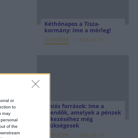
Kéthónapos a Tisza-
kormány: íme a mérleg!
ELEMZÉSEK
2026. júl. 21.
sonal or
Uniós források: íme a
ection to
teendők, amelyek a pénzek
ou may
érkezéséhez még
 personal
szükségesek
out of the
 downstream
ELEMZÉSEK
2026. júl. 20.