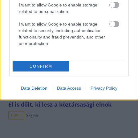
I want to allow Google to enable storage
related to personalization.
I want to allow Google to enable storage
related to security, including authentication
functionality and fraud prevention, and other
user protection.
Durva vámokat vetett ki az orosz olajra
CONFIRM
Amerika
HÍREK
4 órája
Data Deletion
Data Access
Privacy Policy
El is dőlt, ki lesz a köztársasági elnök
HÍREK
5 órája