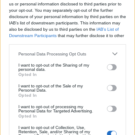
us or personal information disclosed to third parties prior to
your opt-out. You may separately opt-out of the further
disclosure of your personal information by third parties on the
IAB’s list of downstream participants. This information may
also be disclosed by us to third parties on the
IAB’s List of
Downstream Participants
that may further disclose it to other
third parties.
Mi lett Alain Delon vagyonával? Adóhatósági
Please note that this website/app uses one or more Google
Personal Data Processing Opt Outs
csavar a sztoriban
services and may gather and store information including but
not limited to your visit or usage behaviour. You may click to
HÍREK
I want to opt-out of the Sharing of my
2026. júl. 19.
personal data.
grant or deny consent to Google and its third-party tags to
Opted In
use your data for below specified purposes in below Google
consent section.
FRISS HÍREK
I want to opt-out of the Sale of my
Personal Data.
Opted In
Olcsóbbak lettek a balatoni új ingatlanok,
I want to opt-out of processing my
Personal Data for Targeted Advertising.
Borsodban megmagyarázhatatlan a
Opted In
drágulás
I want to opt-out of Collection, Use,
HÍREK
egy órája
Retention, Sale, and/or Sharing of my