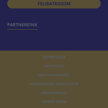
FELIRATKOZOM
PARTNEREINK
IMPRESSZUM
KAPCSOLAT
JOGI NYILATKOZAT
ADATKEZELÉSI TÁJÉKOZTATÓ
MÉDIAAJÁNLAT
SZERZŐI JOGOK