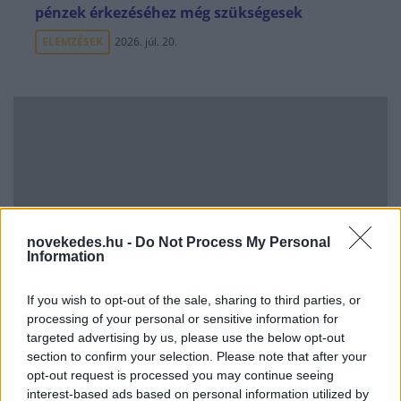
pénzek érkezéséhez még szükségesek
ELEMZÉSEK
2026. júl. 20.
novekedes.hu -
Do Not Process My Personal
Minden idők legjövedelmezőbbje és
Information
legdrágábbja volt az amerikai foci vb -
gyorsmérleg
If you wish to opt-out of the sale, sharing to third parties, or
HÍREK
2026. júl. 20.
processing of your personal or sensitive information for
targeted advertising by us, please use the below opt-out
section to confirm your selection. Please note that after your
opt-out request is processed you may continue seeing
interest-based ads based on personal information utilized by