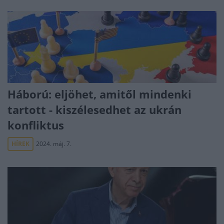
Háború: eljöhet, amitől mindenki
tartott - kiszélesedhet az ukrán
konfliktus
HÍREK
2024. máj. 7.