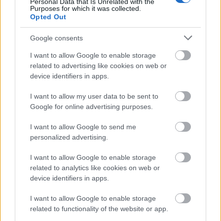
Personal Data that Is Unrelated with the
Purposes for which it was collected.
Opted Out
Google consents
I want to allow Google to enable storage
related to advertising like cookies on web or
device identifiers in apps.
I want to allow my user data to be sent to
Google for online advertising purposes.
Kíméletlenül visszavágtak az ukránok Kijev
rakétázása miatt
I want to allow Google to send me
personalized advertising.
HÍREK
2 órája
I want to allow Google to enable storage
related to analytics like cookies on web or
Bizarr baleset történt a budapesti metrón
device identifiers in apps.
HÍREK
4 órája
I want to allow Google to enable storage
related to functionality of the website or app.