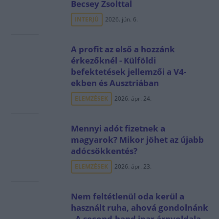
Becsey Zsolttal
INTERJÚ
2026. jún. 6.
A profit az első a hozzánk
érkezőknél - Külföldi
befektetések jellemzői a V4-
ekben és Ausztriában
ELEMZÉSEK
2026. ápr. 24.
Mennyi adót fizetnek a
magyarok? Mikor jöhet az újabb
adócsökkentés?
ELEMZÉSEK
2026. ápr. 23.
Nem feltétlenül oda kerül a
használt ruha, ahová gondolnánk
- A second-hand ipar árnyoldala