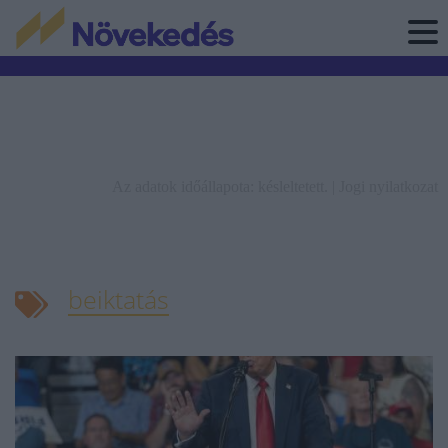
Az adatok időállapota: késleltetett. |
Jogi nyilatkozat
beiktatás