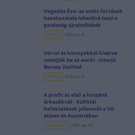
Hegedüs Éva: az uniós források
hazahozatala lehetővé teszi a
gazdaság újraindítását
INTERJÚ
2026. jún. 8.
Vérrel és könnyekkel kísérve
vezetjük be az eurót - interjú
Becsey Zsolttal
INTERJÚ
2026. jún. 6.
A profit az első a hozzánk
érkezőknél - Külföldi
befektetések jellemzői a V4-
ekben és Ausztriában
ELEMZÉSEK
2026. ápr. 24.