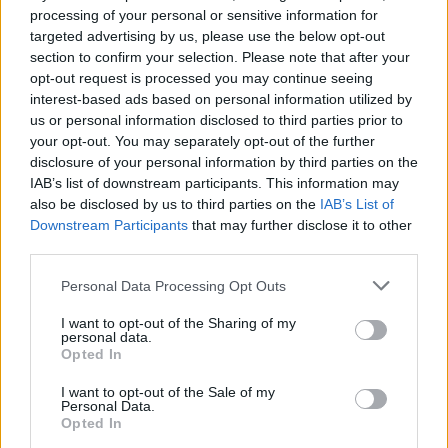
processing of your personal or sensitive information for
targeted advertising by us, please use the below opt-out
section to confirm your selection. Please note that after your
opt-out request is processed you may continue seeing
interest-based ads based on personal information utilized by
us or personal information disclosed to third parties prior to
Vagyonvisszaszerzés: amikor a pénz
your opt-out. You may separately opt-out of the further
gyorsabban fut, mint a jog
disclosure of your personal information by third parties on the
IAB’s list of downstream participants. This information may
ELEMZÉSEK
2026. júl. 21.
also be disclosed by us to third parties on the
IAB’s List of
Downstream Participants
that may further disclose it to other
third parties.
Please note that this website/app uses one or more Google
Personal Data Processing Opt Outs
services and may gather and store information including but
not limited to your visit or usage behaviour. You may click to
I want to opt-out of the Sharing of my
personal data.
grant or deny consent to Google and its third-party tags to
Opted In
use your data for below specified purposes in below Google
consent section.
I want to opt-out of the Sale of my
Personal Data.
Opted In