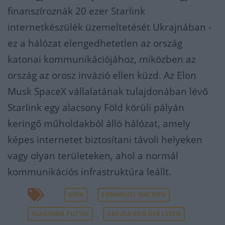
finanszíroznák 20 ezer Starlink
internetkészülék üzemeltetését Ukrajnában -
ez a hálózat elengedhetetlen az ország
katonai kommunikációjához, miközben az
ország az orosz invázió ellen küzd. Az Elon
Musk SpaceX vállalatának tulajdonában lévő
Starlink egy alacsony Föld körüli pályán
keringő műholdakból álló hálózat, amely
képes internetet biztosítani távoli helyeken
vagy olyan területeken, ahol a normál
kommunikációs infrastruktúra leállt.
KÍNA
EMMANUEL MACRON
VLAGYIMIR PUTYIN
URSULA VON DER LEYEN