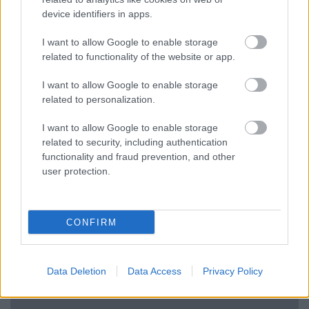
device identifiers in apps.
I want to allow Google to enable storage
related to functionality of the website or app.
I want to allow Google to enable storage
Minden idők legjövedelmezőbbje és
related to personalization.
legdrágábbja volt az amerikai foci vb -
I want to allow Google to enable storage
gyorsmérleg
related to security, including authentication
HÍREK
2026. júl. 20.
functionality and fraud prevention, and other
user protection.
CONFIRM
Data Deletion
Data Access
Privacy Policy