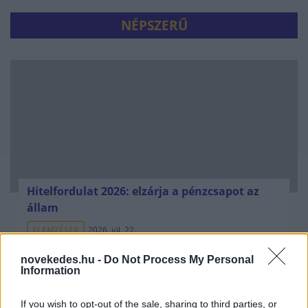
NÉPSZERŰ
Hitelfordulat 2026: elzárja a pénzcsapot az
állam
ELEMZÉSEK
2026. júl. 22.
novekedes.hu -
Do Not Process My Personal
Information
If you wish to opt-out of the sale, sharing to third parties, or