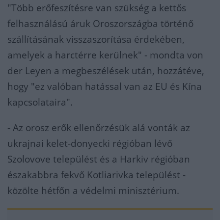
"Több erőfeszítésre van szükség a kettős
felhasználású áruk Oroszországba történő
szállításának visszaszorítása érdekében,
amelyek a harctérre kerülnek" - mondta von
der Leyen a megbeszélések után, hozzátéve,
hogy "ez valóban hatással van az EU és Kína
kapcsolataira".
- Az orosz erők ellenőrzésük alá vonták az
ukrajnai kelet-donyecki régióban lévő
Szolovove települést és a Harkiv régióban
északabbra fekvő Kotliarivka települést -
közölte hétfőn a védelmi minisztérium.