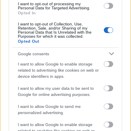
I want to opt-out of processing my
Kéthónapos a Tisza-kormány: íme a mérleg!
Personal Data for Targeted Advertising.
Opted In
ELEMZÉSEK
2026. júl. 21.
I want to opt-out of Collection, Use,
Retention, Sale, and/or Sharing of my
Personal Data that Is Unrelated with the
Purposes for which it was collected.
Opted Out
Google consents
I want to allow Google to enable storage
related to advertising like cookies on web or
device identifiers in apps.
I want to allow my user data to be sent to
Uniós források: íme a teendők, amelyek a
Google for online advertising purposes.
pénzek érkezéséhez még szükségesek
I want to allow Google to send me
ELEMZÉSEK
2026. júl. 20.
personalized advertising.
I want to allow Google to enable storage
related to analytics like cookies on web or