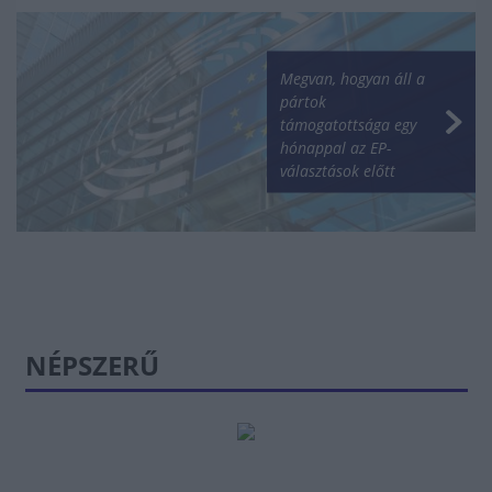
Megvan, hogyan áll a
pártok
támogatottsága egy
hónappal az EP-
választások előtt
NÉPSZERŰ