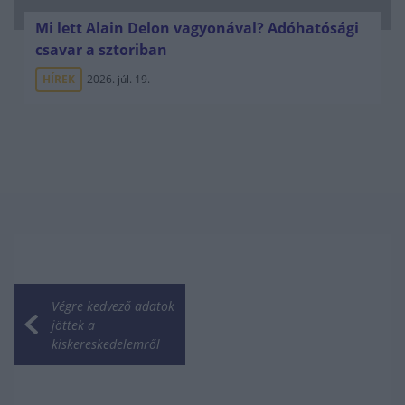
Mi lett Alain Delon vagyonával? Adóhatósági
csavar a sztoriban
HÍREK
2026. júl. 19.
Végre kedvező adatok
jöttek a
kiskereskedelemről