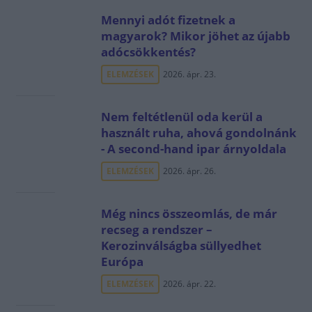
Mennyi adót fizetnek a
magyarok? Mikor jöhet az újabb
adócsökkentés?
ELEMZÉSEK
2026. ápr. 23.
Nem feltétlenül oda kerül a
használt ruha, ahová gondolnánk
- A second-hand ipar árnyoldala
ELEMZÉSEK
2026. ápr. 26.
Még nincs összeomlás, de már
recseg a rendszer –
Kerozinválságba süllyedhet
Európa
ELEMZÉSEK
2026. ápr. 22.