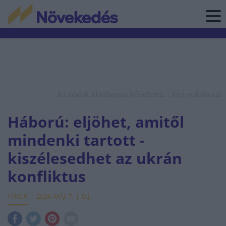
Az adatok időállapota: késleltetett. |
Jogi nyilatkozat
Háború: eljöhet, amitől
mindenki tartott -
kiszélesedhet az ukrán
konfliktus
HÍREK
2024. MÁJ. 7.
D.J.