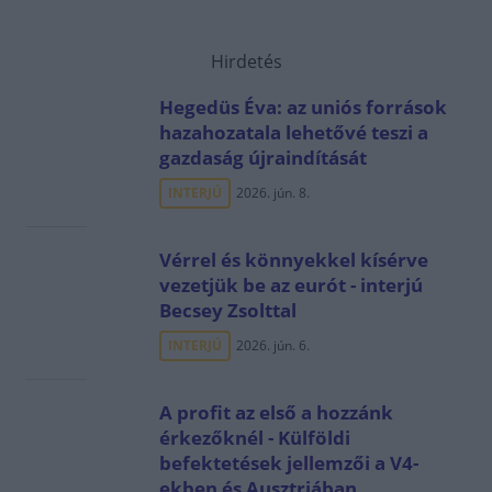
Hirdetés
Hegedüs Éva: az uniós források
hazahozatala lehetővé teszi a
gazdaság újraindítását
INTERJÚ
2026. jún. 8.
Vérrel és könnyekkel kísérve
vezetjük be az eurót - interjú
Becsey Zsolttal
INTERJÚ
2026. jún. 6.
A profit az első a hozzánk
érkezőknél - Külföldi
befektetések jellemzői a V4-
ekben és Ausztriában