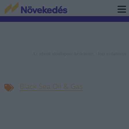
Az adatok időállapota: késleltetett. |
Jogi nyilatkozat
Black Sea Oil & Gas