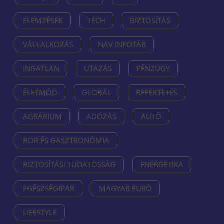
ELEMZÉSEK
TECH
BIZTOSÍTÁS
VÁLLALKOZÁS
NAV INFOTÁR
INGATLAN
UTAZÁS
PÉNZÜGY
ÉLETMÓD
GLOBÁL
BEFEKTETÉS
AGRÁRIUM
ADÓZÁS
AUTÓ
BOR ÉS GASZTRONÓMIA
BIZTOSÍTÁSI TUDATOSSÁG
ENERGETIKA
EGÉSZSÉGIPAR
MAGYAR EURÓ
LIFESTYLE