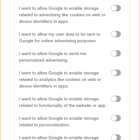
az egymás országából érkezőkre
I want to allow Google to enable storage
related to advertising like cookies on web or
HÍREK
9 órája
device identifiers in apps.
I want to allow my user data to be sent to
Megérkezett Magyar Péter bejelentése: így
Google for online advertising purposes.
költik el a 6 ezer milliárd forintnyi uniós
I want to allow Google to send me
pénzt
personalized advertising.
HÍREK
9 órája
I want to allow Google to enable storage
related to analytics like cookies on web or
device identifiers in apps.
I want to allow Google to enable storage
related to functionality of the website or app.
I want to allow Google to enable storage
NÉPSZERŰ
related to personalization.
I want to allow Google to enable storage