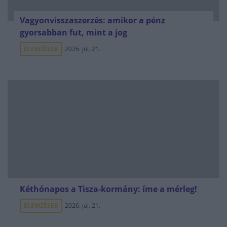
Vagyonvisszaszerzés: amikor a pénz
gyorsabban fut, mint a jog
ELEMZÉSEK
2026. júl. 21.
Kéthónapos a Tisza-kormány: íme a mérleg!
ELEMZÉSEK
2026. júl. 21.