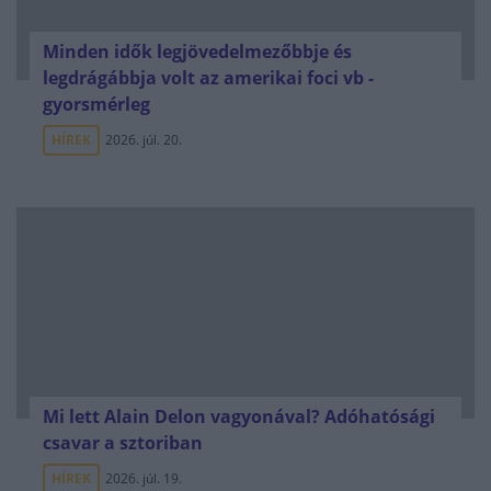
Minden idők legjövedelmezőbbje és
legdrágábbja volt az amerikai foci vb -
gyorsmérleg
HÍREK
2026. júl. 20.
Mi lett Alain Delon vagyonával? Adóhatósági
csavar a sztoriban
HÍREK
2026. júl. 19.