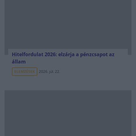
Hitelfordulat 2026: elzárja a pénzcsapot az
állam
ELEMZÉSEK
2026. júl. 22.