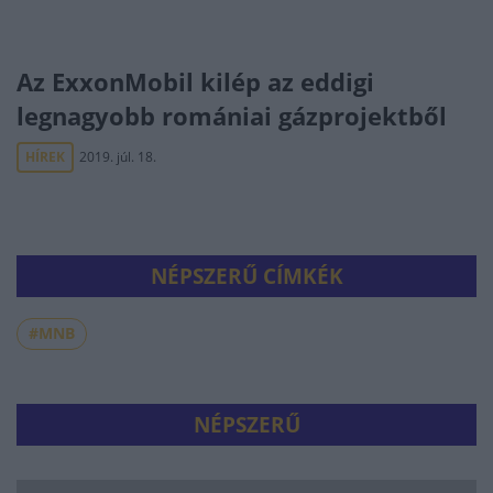
Az ExxonMobil kilép az eddigi
legnagyobb romániai gázprojektből
HÍREK
2019. júl. 18.
NÉPSZERŰ CÍMKÉK
#MNB
NÉPSZERŰ