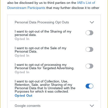
Az egészség logikája: mit jelentenek ma a XX.
also be disclosed by us to third parties on the
IAB’s List of
század orvostudományi sikerei?
Downstream Participants
that may further disclose it to other
third parties.
EGÉSZSÉGIPAR
2 órája
Please note that this website/app uses one or more Google
Personal Data Processing Opt Outs
services and may gather and store information including but
not limited to your visit or usage behaviour. You may click to
I want to opt-out of the Sharing of my
Elképesztő, kiknek termelnek most
personal data.
grant or deny consent to Google and its third-party tags to
hasznot Jeffrey Epstein magánszigetei
Opted In
use your data for below specified purposes in below Google
consent section.
ELEMZÉSEK
3 órája
I want to opt-out of the Sale of my
Personal Data.
Opted In
I want to opt-out of processing my
Personal Data for Targeted Advertising.
Opted In
I want to opt-out of Collection, Use,
Retention, Sale, and/or Sharing of my
Personal Data that Is Unrelated with the
Purposes for which it was collected.
Opted Out
Súlyos feszültség Olaszország és
Google consents
Spanyolország között: kölcsönös korlátozás