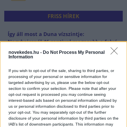
FRISS HÍREK
Így áll most a Duna vízszintje:
Nagybajcsnál 46 centivel magasabb a folyó,
Paksnál még nincs változás
novekedes.hu -
Do Not Process My Personal
Information
HÍREK
9 perce
If you wish to opt-out of the sale, sharing to third parties, or
processing of your personal or sensitive information for
targeted advertising by us, please use the below opt-out
section to confirm your selection. Please note that after your
opt-out request is processed you may continue seeing
interest-based ads based on personal information utilized by
us or personal information disclosed to third parties prior to
your opt-out. You may separately opt-out of the further
disclosure of your personal information by third parties on the
IAB’s list of downstream participants. This information may