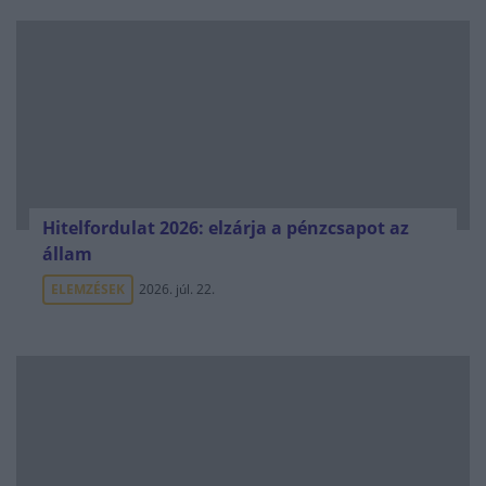
Hitelfordulat 2026: elzárja a pénzcsapot az
állam
ELEMZÉSEK
2026. júl. 22.