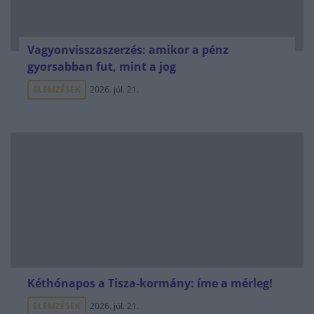
Vagyonvisszaszerzés: amikor a pénz
gyorsabban fut, mint a jog
ELEMZÉSEK
2026. júl. 21.
Kéthónapos a Tisza-kormány: íme a mérleg!
ELEMZÉSEK
2026. júl. 21.