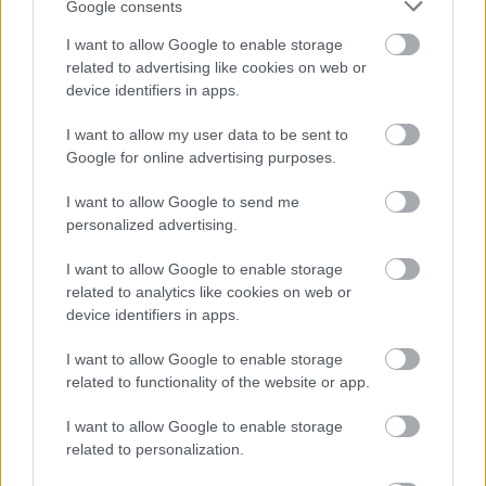
Google consents
Megérkezett a hidegfront - térképen a friss
I want to allow Google to enable storage
helyzet
related to advertising like cookies on web or
HÍREK
9 órája
device identifiers in apps.
I want to allow my user data to be sent to
Google for online advertising purposes.
Kormányinfó: még augusztusban
megválaszthatják a vagyonvisszaszerzési
I want to allow Google to send me
hivatal vezetőit
personalized advertising.
HÍREK
9 órája
I want to allow Google to enable storage
related to analytics like cookies on web or
device identifiers in apps.
I want to allow Google to enable storage
related to functionality of the website or app.
I want to allow Google to enable storage
related to personalization.
NÉPSZERŰ