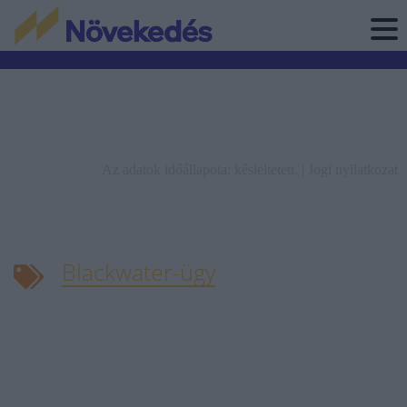
Az adatok időállapota: késleltetett. |
Jogi nyilatkozat
Blackwater-ügy