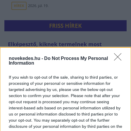
HÍREK
2026. júl. 19.
FRISS HÍREK
Elképesztő, kiknek termelnek most
hasznot Jeffrey Epstein magánszigetei
novekedes.hu -
Do Not Process My Personal
ELEMZÉSEK
egy órája
Information
If you wish to opt-out of the sale, sharing to third parties, or
processing of your personal or sensitive information for
targeted advertising by us, please use the below opt-out
section to confirm your selection. Please note that after your
opt-out request is processed you may continue seeing
interest-based ads based on personal information utilized by
us or personal information disclosed to third parties prior to
your opt-out. You may separately opt-out of the further
Súlyos feszültség Olaszország és
disclosure of your personal information by third parties on the