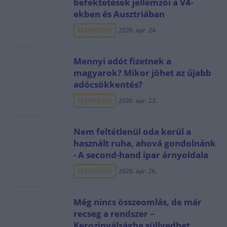
befektetések jellemzői a V4-
ekben és Ausztriában
ELEMZÉSEK
2026. ápr. 24.
Mennyi adót fizetnek a
magyarok? Mikor jöhet az újabb
adócsökkentés?
ELEMZÉSEK
2026. ápr. 23.
Nem feltétlenül oda kerül a
használt ruha, ahová gondolnánk
- A second-hand ipar árnyoldala
ELEMZÉSEK
2026. ápr. 26.
Még nincs összeomlás, de már
recseg a rendszer –
Kerozinválságba süllyedhet