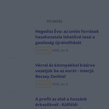
Hirdetés
Hegedüs Éva: az uniós források
hazahozatala lehetővé teszi a
gazdaság újraindítását
INTERJÚ
2026. jún. 8.
Vérrel és könnyekkel kísérve
vezetjük be az eurót - interjú
Becsey Zsolttal
INTERJÚ
2026. jún. 6.
A profit az első a hozzánk
érkezőknél - Külföldi