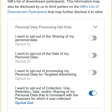
IAB’s list of downstream participants. This information may
Spanyolország között: kölcsönös korlátozás
also be disclosed by us to third parties on the
IAB’s List of
az egymás országából érkezőkre
Downstream Participants
that may further disclose it to other
HÍREK
7 órája
third parties.
Please note that this website/app uses one or more Google
Personal Data Processing Opt Outs
services and may gather and store information including but
Megérkezett Magyar Péter bejelentése: így
not limited to your visit or usage behaviour. You may click to
I want to opt-out of the Sharing of my
personal data.
költik el a 6 ezer milliárd forintnyi uniós
grant or deny consent to Google and its third-party tags to
Opted In
use your data for below specified purposes in below Google
pénzt
consent section.
I want to opt-out of the Sale of my
HÍREK
Personal Data.
7 órája
Opted In
I want to opt-out of processing my
Personal Data for Targeted Advertising.
Opted In
I want to opt-out of Collection, Use,
Retention, Sale, and/or Sharing of my
Personal Data that Is Unrelated with the
Purposes for which it was collected.
Opted Out