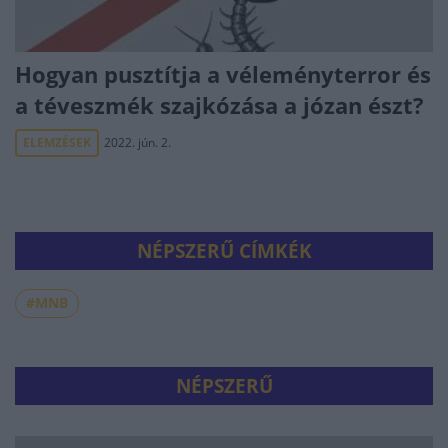
Hogyan pusztítja a véleményterror és
a téveszmék szajkózása a józan észt?
ELEMZÉSEK
2022. jún. 2.
NÉPSZERŰ CÍMKÉK
#MNB
NÉPSZERŰ