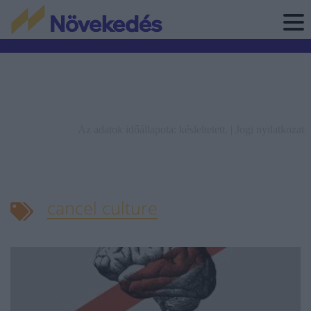
Az adatok időállapota: késleltetett. |
Jogi nyilatkozat
cancel culture