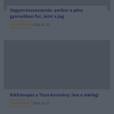
Vagyonvisszaszerzés: amikor a pénz
gyorsabban fut, mint a jog
ELEMZÉSEK
2026. júl. 21.
Kéthónapos a Tisza-kormány: íme a mérleg!
ELEMZÉSEK
2026. júl. 21.