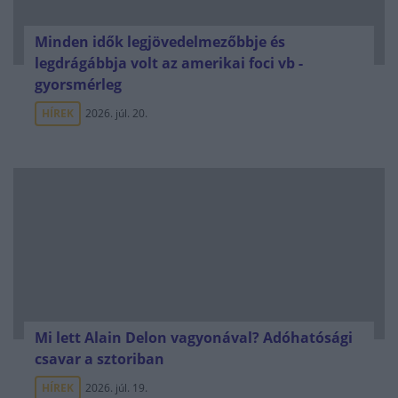
Minden idők legjövedelmezőbbje és
legdrágábbja volt az amerikai foci vb -
gyorsmérleg
HÍREK
2026. júl. 20.
Mi lett Alain Delon vagyonával? Adóhatósági
csavar a sztoriban
HÍREK
2026. júl. 19.