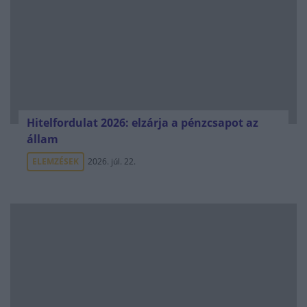
Hitelfordulat 2026: elzárja a pénzcsapot az
állam
ELEMZÉSEK
2026. júl. 22.