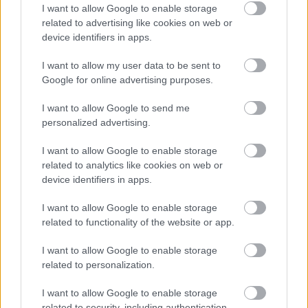
I want to allow Google to enable storage
költik el a 6 ezer milliárd forintnyi uniós pénzt
related to advertising like cookies on web or
HÍREK
8 órája
device identifiers in apps.
I want to allow my user data to be sent to
Google for online advertising purposes.
Megérkezett a hidegfront - térképen a friss
helyzet
I want to allow Google to send me
personalized advertising.
HÍREK
11 órája
I want to allow Google to enable storage
related to analytics like cookies on web or
device identifiers in apps.
I want to allow Google to enable storage
related to functionality of the website or app.
NÉPSZERŰ
I want to allow Google to enable storage
related to personalization.
I want to allow Google to enable storage
related to security, including authentication