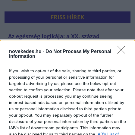
FRISS HÍREK
Az egészség logikája: a XX. század
orvostudományi sikerei
novekedes.hu -
Do Not Process My Personal
EGÉSZSÉGIPAR
egy órája
Information
If you wish to opt-out of the sale, sharing to third parties, or
processing of your personal or sensitive information for
targeted advertising by us, please use the below opt-out
section to confirm your selection. Please note that after your
opt-out request is processed you may continue seeing
interest-based ads based on personal information utilized by
us or personal information disclosed to third parties prior to
your opt-out. You may separately opt-out of the further
disclosure of your personal information by third parties on the
Elképesztő, kiknek termelnek most hasznot
IAB’s list of downstream participants. This information may
also be disclosed by us to third parties on the
IAB’s List of