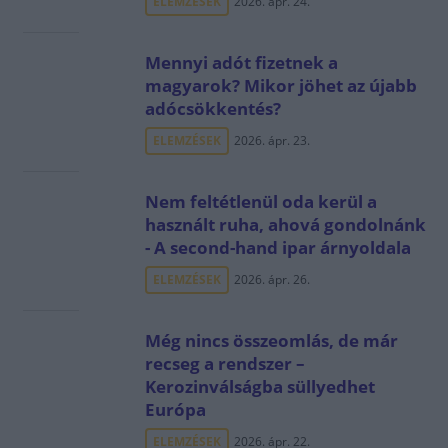
ELEMZÉSEK
2026. ápr. 24.
Mennyi adót fizetnek a
magyarok? Mikor jöhet az újabb
adócsökkentés?
ELEMZÉSEK
2026. ápr. 23.
Nem feltétlenül oda kerül a
használt ruha, ahová gondolnánk
- A second-hand ipar árnyoldala
ELEMZÉSEK
2026. ápr. 26.
Még nincs összeomlás, de már
recseg a rendszer –
Kerozinválságba süllyedhet
Európa
ELEMZÉSEK
2026. ápr. 22.