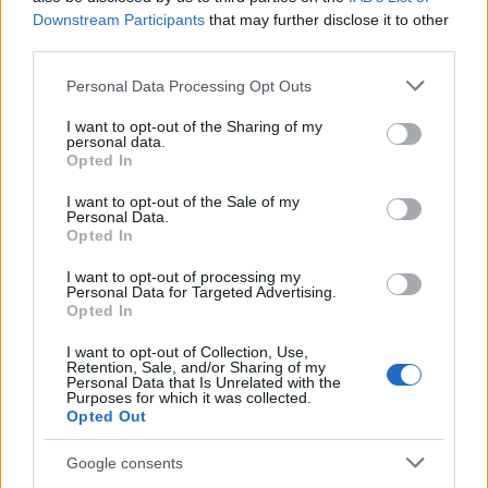
Jeffrey Epstein magánszigetei
Downstream Participants
that may further disclose it to other
ELEMZÉSEK
2 órája
third parties.
Please note that this website/app uses one or more Google
Personal Data Processing Opt Outs
services and may gather and store information including but
Súlyos feszültség Olaszország és
not limited to your visit or usage behaviour. You may click to
I want to opt-out of the Sharing of my
personal data.
Spanyolország között: kölcsönös korlátozás
grant or deny consent to Google and its third-party tags to
Opted In
use your data for below specified purposes in below Google
az egymás országából érkezőkre
consent section.
I want to opt-out of the Sale of my
HÍREK
8 órája
Personal Data.
Opted In
I want to opt-out of processing my
Personal Data for Targeted Advertising.
Opted In
I want to opt-out of Collection, Use,
Retention, Sale, and/or Sharing of my
Personal Data that Is Unrelated with the
Purposes for which it was collected.
Opted Out
Google consents
Megérkezett Magyar Péter bejelentése: így