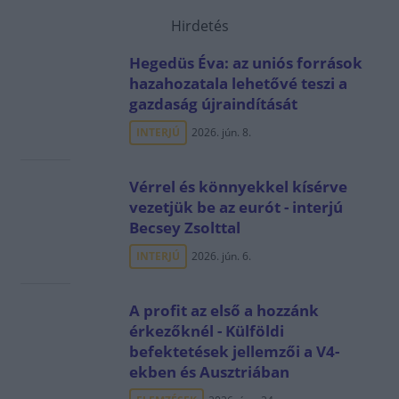
Hirdetés
Hegedüs Éva: az uniós források
hazahozatala lehetővé teszi a
gazdaság újraindítását
INTERJÚ
2026. jún. 8.
Vérrel és könnyekkel kísérve
vezetjük be az eurót - interjú
Becsey Zsolttal
INTERJÚ
2026. jún. 6.
A profit az első a hozzánk
érkezőknél - Külföldi
befektetések jellemzői a V4-
ekben és Ausztriában