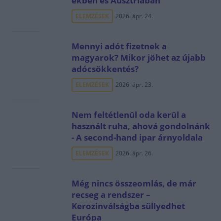
ekben és Ausztriában
ELEMZÉSEK
2026. ápr. 24.
Mennyi adót fizetnek a
magyarok? Mikor jöhet az újabb
adócsökkentés?
ELEMZÉSEK
2026. ápr. 23.
Nem feltétlenül oda kerül a
használt ruha, ahová gondolnánk
- A second-hand ipar árnyoldala
ELEMZÉSEK
2026. ápr. 26.
Még nincs összeomlás, de már
recseg a rendszer –
Kerozinválságba süllyedhet
Európa