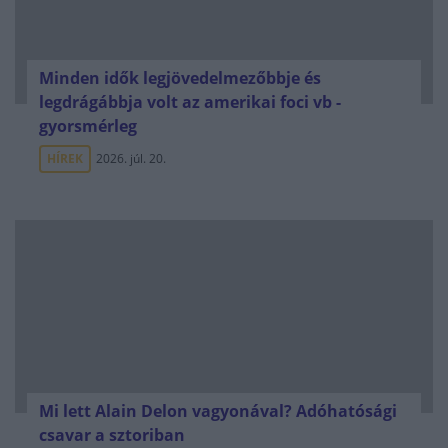
Minden idők legjövedelmezőbbje és
legdrágábbja volt az amerikai foci vb -
gyorsmérleg
HÍREK
2026. júl. 20.
Mi lett Alain Delon vagyonával? Adóhatósági
csavar a sztoriban