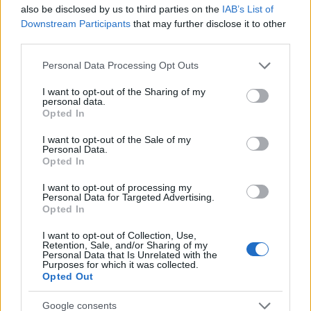
lipcsei reptéren, orosz szálat feltételeznek a
also be disclosed by us to third parties on the
IAB’s List of
háttérben
Downstream Participants
that may further disclose it to other
third parties.
HÍREK
egy órája
Please note that this website/app uses one or more Google
Personal Data Processing Opt Outs
services and may gather and store information including but
not limited to your visit or usage behaviour. You may click to
I want to opt-out of the Sharing of my
Amerikai rakétákat is zsákmányolt az
personal data.
grant or deny consent to Google and its third-party tags to
Opted In
előrenyomuló orosz hadsereg
use your data for below specified purposes in below Google
consent section.
I want to opt-out of the Sale of my
HÍREK
2 órája
Personal Data.
Opted In
I want to opt-out of processing my
Personal Data for Targeted Advertising.
Opted In
I want to opt-out of Collection, Use,
Retention, Sale, and/or Sharing of my
Personal Data that Is Unrelated with the
Purposes for which it was collected.
Opted Out
Google consents
Tetőzik a hőség: ma ismét 40 fok felett lesz a