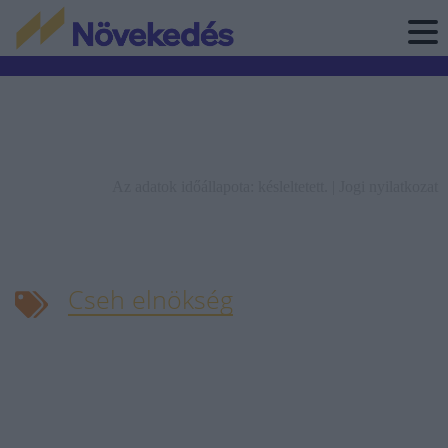
Az adatok időállapota: késleltetett. |
Jogi nyilatkozat
Cseh elnökség