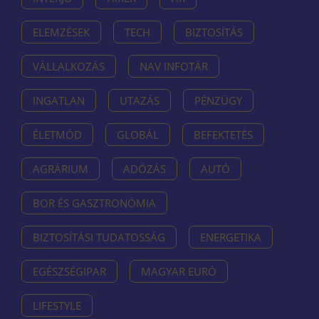
ELEMZÉSEK
TECH
BIZTOSÍTÁS
VÁLLALKOZÁS
NAV INFOTÁR
INGATLAN
UTAZÁS
PÉNZÜGY
ÉLETMÓD
GLOBÁL
BEFEKTETÉS
AGRÁRIUM
ADÓZÁS
AUTÓ
BOR ÉS GASZTRONÓMIA
BIZTOSÍTÁSI TUDATOSSÁG
ENERGETIKA
EGÉSZSÉGIPAR
MAGYAR EURÓ
LIFESTYLE