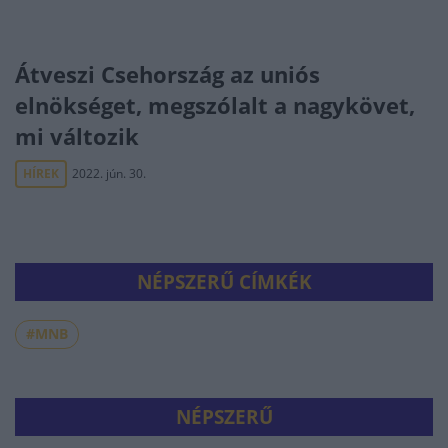
Átveszi Csehország az uniós
elnökséget, megszólalt a nagykövet,
mi változik
HÍREK
2022. jún. 30.
NÉPSZERŰ CÍMKÉK
#MNB
NÉPSZERŰ