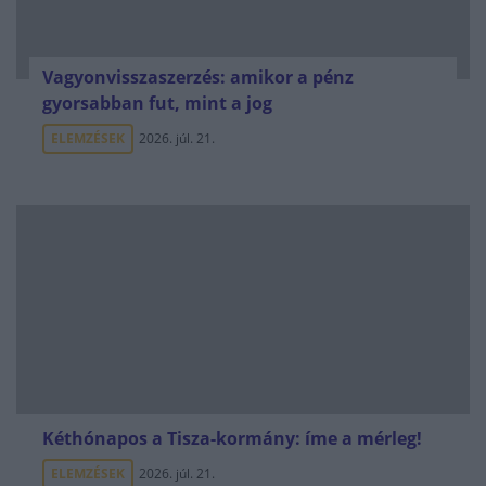
Vagyonvisszaszerzés: amikor a pénz
gyorsabban fut, mint a jog
ELEMZÉSEK
2026. júl. 21.
Kéthónapos a Tisza-kormány: íme a mérleg!
ELEMZÉSEK
2026. júl. 21.