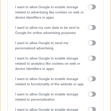
hőmérséklet, délutántól érkezik az eső
I want to allow Google to enable storage
related to advertising like cookies on web or
HÍREK
2 órája
device identifiers in apps.
I want to allow my user data to be sent to
Befagyott tőke, türelmetlen cégek:
Google for online advertising purposes.
elindulhatnak a kifizetések a Demján
I want to allow Google to send me
Sándor Tőkeprogramban
personalized advertising.
ELEMZÉSEK
3 órája
I want to allow Google to enable storage
related to analytics like cookies on web or
device identifiers in apps.
I want to allow Google to enable storage
related to functionality of the website or app.
I want to allow Google to enable storage
NÉPSZERŰ
related to personalization.
I want to allow Google to enable storage