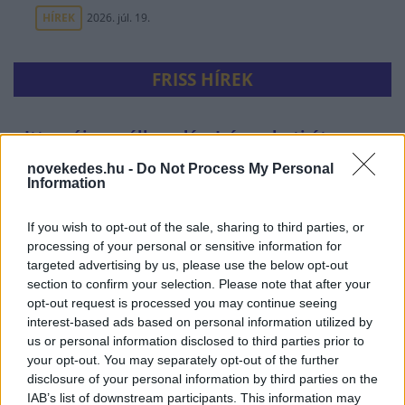
HÍREK
2026. júl. 19.
FRISS HÍREK
Itt az új megállapodás, Irán veheti át a
teljes Hormuzi-szoros ellenőrzését
novekedes.hu -
Do Not Process My Personal
Information
HÍREK
28 perce
If you wish to opt-out of the sale, sharing to third parties, or
processing of your personal or sensitive information for
targeted advertising by us, please use the below opt-out
section to confirm your selection. Please note that after your
opt-out request is processed you may continue seeing
interest-based ads based on personal information utilized by
us or personal information disclosed to third parties prior to
your opt-out. You may separately opt-out of the further
disclosure of your personal information by third parties on the
Robbanószerrel felszerelt drónt fogtak el a
IAB’s list of downstream participants. This information may