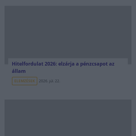
Hitelfordulat 2026: elzárja a pénzcsapot az
állam
ELEMZÉSEK
2026. júl. 22.