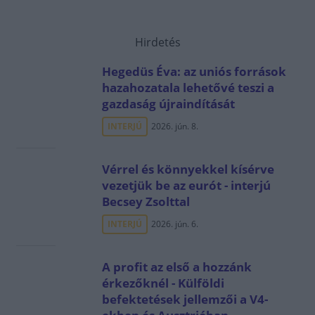
Hirdetés
Hegedüs Éva: az uniós források
hazahozatala lehetővé teszi a
gazdaság újraindítását
INTERJÚ
2026. jún. 8.
Vérrel és könnyekkel kísérve
vezetjük be az eurót - interjú
Becsey Zsolttal
INTERJÚ
2026. jún. 6.
A profit az első a hozzánk
érkezőknél - Külföldi
befektetések jellemzői a V4-