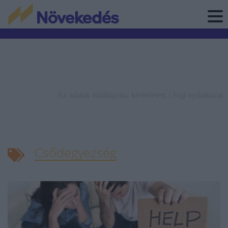
Az adatok időállapota: késleltetett. |
Jogi nyilatkozat
Csődegyezség