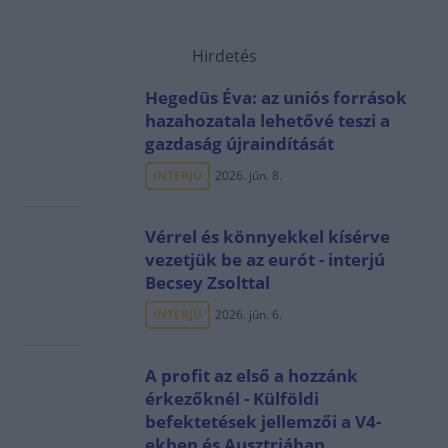
Hirdetés
Hegedüs Éva: az uniós források
hazahozatala lehetővé teszi a
gazdaság újraindítását
INTERJÚ
2026. jún. 8.
Vérrel és könnyekkel kísérve
vezetjük be az eurót - interjú
Becsey Zsolttal
INTERJÚ
2026. jún. 6.
A profit az első a hozzánk
érkezőknél - Külföldi
befektetések jellemzői a V4-
ekben és Ausztriában