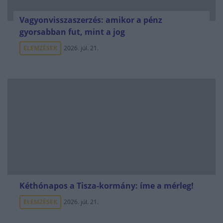
Vagyonvisszaszerzés: amikor a pénz
gyorsabban fut, mint a jog
ELEMZÉSEK
2026. júl. 21.
Kéthónapos a Tisza-kormány: íme a mérleg!
ELEMZÉSEK
2026. júl. 21.