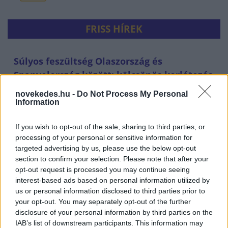
FRISS HÍREK
Súlyos feszültség Olaszország és
Spanyolország között: kölcsönös korlátozás
az egymás országából érkezőkre
novekedes.hu -
Do Not Process My Personal
Information
HÍREK
39 perce
If you wish to opt-out of the sale, sharing to third parties, or
processing of your personal or sensitive information for
targeted advertising by us, please use the below opt-out
section to confirm your selection. Please note that after your
opt-out request is processed you may continue seeing
interest-based ads based on personal information utilized by
us or personal information disclosed to third parties prior to
your opt-out. You may separately opt-out of the further
disclosure of your personal information by third parties on the
IAB’s list of downstream participants. This information may