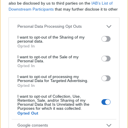
Megérkezett Magyar Péter bejelentése: így
also be disclosed by us to third parties on the
IAB’s List of
költik el a 6 ezer milliárd forintnyi uniós pénzt
Downstream Participants
that may further disclose it to other
third parties.
HÍREK
egy órája
Please note that this website/app uses one or more Google
Personal Data Processing Opt Outs
services and may gather and store information including but
not limited to your visit or usage behaviour. You may click to
I want to opt-out of the Sharing of my
Megérkezett a hidegfront - térképen a friss
personal data.
grant or deny consent to Google and its third-party tags to
helyzet
Opted In
use your data for below specified purposes in below Google
consent section.
HÍREK
3 órája
I want to opt-out of the Sale of my
Personal Data.
Opted In
I want to opt-out of processing my
Personal Data for Targeted Advertising.
Opted In
I want to opt-out of Collection, Use,
Retention, Sale, and/or Sharing of my
Personal Data that Is Unrelated with the
Purposes for which it was collected.
Opted Out
Kormányinfó: még augusztusban
Google consents
megválaszthatják a vagyonvisszaszerzési