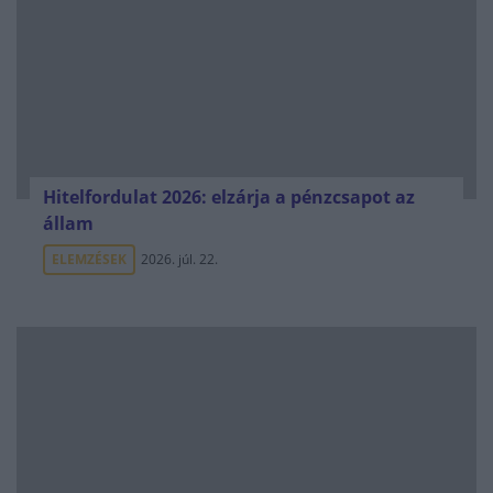
Hitelfordulat 2026: elzárja a pénzcsapot az
állam
ELEMZÉSEK
2026. júl. 22.