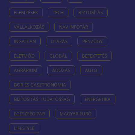
ELEMZÉSEK
TECH
BIZTOSÍTÁS
VÁLLALKOZÁS
NAV INFOTÁR
INGATLAN
UTAZÁS
PÉNZÜGY
ÉLETMÓD
GLOBÁL
BEFEKTETÉS
AGRÁRIUM
ADÓZÁS
AUTÓ
BOR ÉS GASZTRONÓMIA
BIZTOSÍTÁSI TUDATOSSÁG
ENERGETIKA
EGÉSZSÉGIPAR
MAGYAR EURÓ
LIFESTYLE