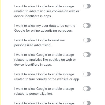
hivatal vezetőit
I want to allow Google to enable storage
related to advertising like cookies on web or
HÍREK
3 órája
device identifiers in apps.
I want to allow my user data to be sent to
Spanyol határ: gyerekek százai várnak
Google for online advertising purposes.
bejutásra, egy siklóernyős átkelés közben
I want to allow Google to send me
meghalt, 141-re nőtt a halottak száma
personalized advertising.
HÍREK
4 órája
I want to allow Google to enable storage
related to analytics like cookies on web or
device identifiers in apps.
I want to allow Google to enable storage
related to functionality of the website or app.
I want to allow Google to enable storage
NÉPSZERŰ
related to personalization.
I want to allow Google to enable storage