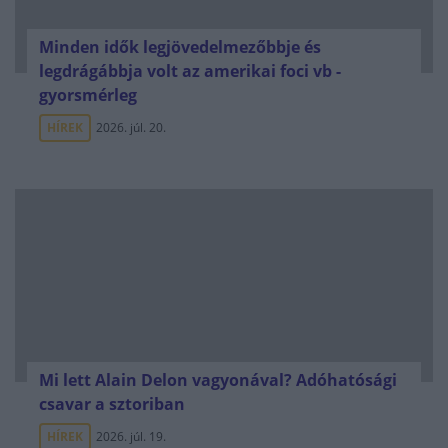
Minden idők legjövedelmezőbbje és
legdrágábbja volt az amerikai foci vb -
gyorsmérleg
HÍREK
2026. júl. 20.
Mi lett Alain Delon vagyonával? Adóhatósági
csavar a sztoriban
HÍREK
2026. júl. 19.