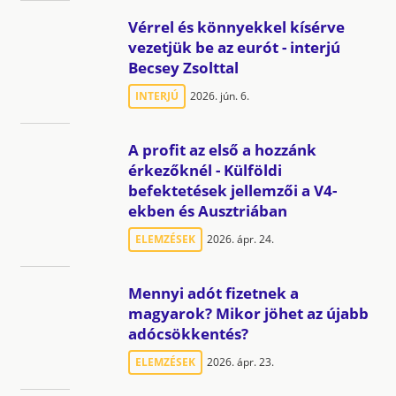
Vérrel és könnyekkel kísérve
vezetjük be az eurót - interjú
Becsey Zsolttal
INTERJÚ
2026. jún. 6.
A profit az első a hozzánk
érkezőknél - Külföldi
befektetések jellemzői a V4-
ekben és Ausztriában
ELEMZÉSEK
2026. ápr. 24.
Mennyi adót fizetnek a
magyarok? Mikor jöhet az újabb
adócsökkentés?
ELEMZÉSEK
2026. ápr. 23.