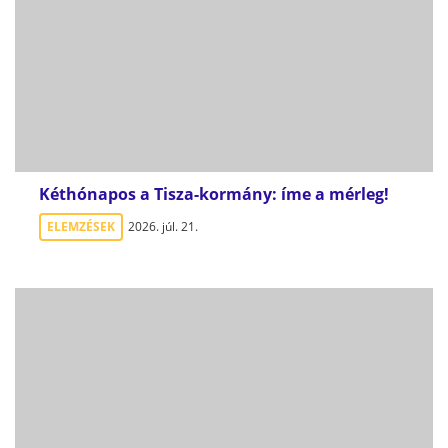
Kéthónapos a Tisza-kormány: íme a mérleg!
ELEMZÉSEK
2026. júl. 21.