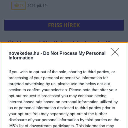
HÍREK
2026. júl. 19.
FRISS HÍREK
Újabb menekültválságot készítenek elő -
tömeges határsértésre buzdító üzenetek
novekedes.hu -
Do Not Process My Personal
miatt nyomoznak a spanyolok
Information
HÍREK
3 órája
If you wish to opt-out of the sale, sharing to third parties, or
processing of your personal or sensitive information for
targeted advertising by us, please use the below opt-out
section to confirm your selection. Please note that after your
opt-out request is processed you may continue seeing
interest-based ads based on personal information utilized by
us or personal information disclosed to third parties prior to
your opt-out. You may separately opt-out of the further
disclosure of your personal information by third parties on the
IAB’s list of downstream participants. This information may