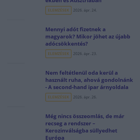
ekben és Ausztriában
ELEMZÉSEK
2026. ápr. 24.
Mennyi adót fizetnek a
magyarok? Mikor jöhet az újabb
adócsökkentés?
ELEMZÉSEK
2026. ápr. 23.
Nem feltétlenül oda kerül a
használt ruha, ahová gondolnánk
- A second-hand ipar árnyoldala
ELEMZÉSEK
2026. ápr. 26.
Még nincs összeomlás, de már
recseg a rendszer –
Kerozinválságba süllyedhet
Európa