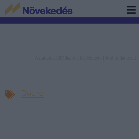
Az adatok időállapota: késleltetett. |
Jogi nyilatkozat
Douro