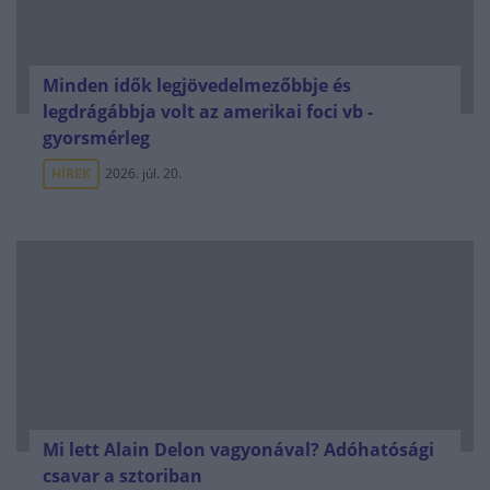
Minden idők legjövedelmezőbbje és
legdrágábbja volt az amerikai foci vb -
gyorsmérleg
HÍREK
2026. júl. 20.
Mi lett Alain Delon vagyonával? Adóhatósági
csavar a sztoriban