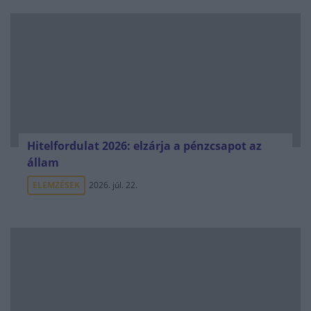
Hitelfordulat 2026: elzárja a pénzcsapot az
állam
ELEMZÉSEK
2026. júl. 22.