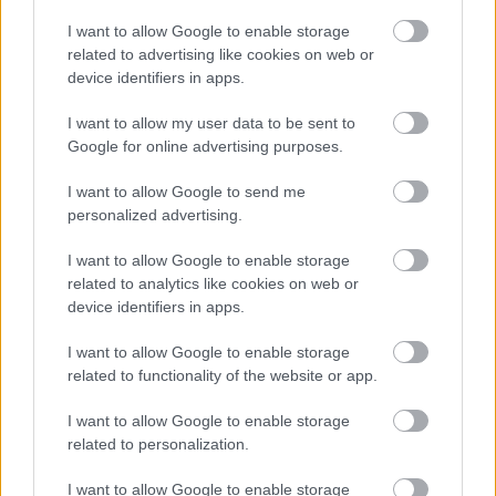
Magyar Péter: már 2022-ben tudták, hogy az
I want to allow Google to enable storage
energiarendszer a végnapjait éli
related to advertising like cookies on web or
device identifiers in apps.
HÍREK
7 órája
I want to allow my user data to be sent to
Google for online advertising purposes.
Csak egy válsággal lehet megfosztani a
I want to allow Google to send me
dollárt a pénzügyi tróntól!
personalized advertising.
PÉNZÜGY
7 órája
I want to allow Google to enable storage
related to analytics like cookies on web or
device identifiers in apps.
I want to allow Google to enable storage
related to functionality of the website or app.
I want to allow Google to enable storage
NÉPSZERŰ
related to personalization.
I want to allow Google to enable storage