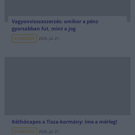
Vagyonvisszaszerzés: amikor a pénz
gyorsabban fut, mint a jog
ELEMZÉSEK
2026. júl. 21.
Kéthónapos a Tisza-kormány: íme a mérleg!
ELEMZÉSEK
2026. júl. 21.