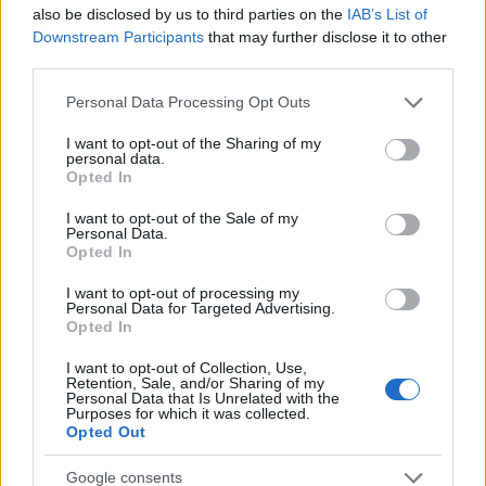
also be disclosed by us to third parties on the
IAB’s List of
Utalvány formájában, novemberben érkezik
Downstream Participants
that may further disclose it to other
third parties.
az iskolakezdési támogatás második fele
Please note that this website/app uses one or more Google
HÍREK
4 órája
Personal Data Processing Opt Outs
services and may gather and store information including but
not limited to your visit or usage behaviour. You may click to
I want to opt-out of the Sharing of my
personal data.
grant or deny consent to Google and its third-party tags to
Opted In
Orosz olajfinomítókra csaptak le az
use your data for below specified purposes in below Google
ukránok, nem késett a válasz
consent section.
I want to opt-out of the Sale of my
Personal Data.
HÍREK
4 órája
Opted In
I want to opt-out of processing my
Personal Data for Targeted Advertising.
Opted In
I want to opt-out of Collection, Use,
Retention, Sale, and/or Sharing of my
Personal Data that Is Unrelated with the
Purposes for which it was collected.
Opted Out
Google consents