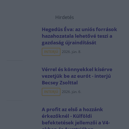
Hirdetés
Hegedüs Éva: az uniós források
hazahozatala lehetővé teszi a
gazdaság újraindítását
INTERJÚ
2026. jún. 8.
Vérrel és könnyekkel kísérve
vezetjük be az eurót - interjú
Becsey Zsolttal
INTERJÚ
2026. jún. 6.
A profit az első a hozzánk
érkezőknél - Külföldi
befektetések jellemzői a V4-