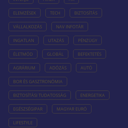
ELEMZÉSEK
TECH
BIZTOSÍTÁS
VÁLLALKOZÁS
NAV INFOTÁR
INGATLAN
UTAZÁS
PÉNZÜGY
ÉLETMÓD
GLOBÁL
BEFEKTETÉS
AGRÁRIUM
ADÓZÁS
AUTÓ
BOR ÉS GASZTRONÓMIA
BIZTOSÍTÁSI TUDATOSSÁG
ENERGETIKA
EGÉSZSÉGIPAR
MAGYAR EURÓ
LIFESTYLE