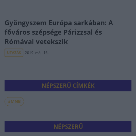
Gyöngyszem Európa sarkában: A
főváros szépsége Párizzsal és
Rómával vetekszik
UTAZÁS
2019. máj. 16.
NÉPSZERŰ CÍMKÉK
#MNB
NÉPSZERŰ