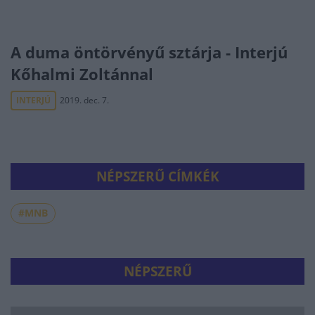
A duma öntörvényű sztárja - Interjú
Kőhalmi Zoltánnal
INTERJÚ
2019. dec. 7.
NÉPSZERŰ CÍMKÉK
#MNB
NÉPSZERŰ