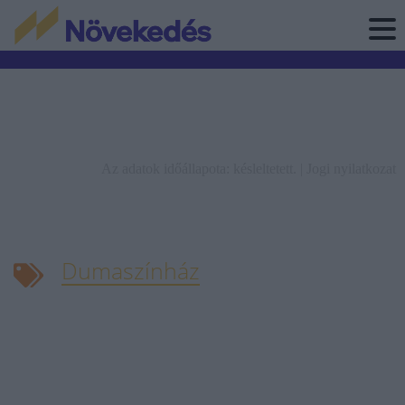
Az adatok időállapota: késleltetett. |
Jogi nyilatkozat
Dumaszínház