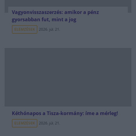
Vagyonvisszaszerzés: amikor a pénz
gyorsabban fut, mint a jog
ELEMZÉSEK
2026. júl. 21.
Kéthónapos a Tisza-kormány: íme a mérleg!
ELEMZÉSEK
2026. júl. 21.