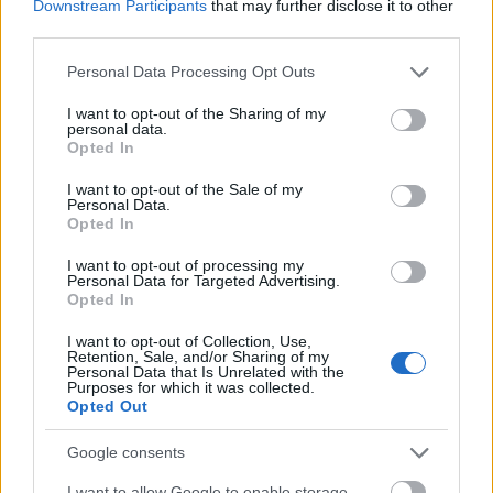
az élelmiszer áfa-csökkentés?
Downstream Participants
that may further disclose it to other
third parties.
HÍREK
egy órája
Please note that this website/app uses one or more Google
Personal Data Processing Opt Outs
services and may gather and store information including but
not limited to your visit or usage behaviour. You may click to
I want to opt-out of the Sharing of my
Még egy doboz kóla árán is érződik a
personal data.
grant or deny consent to Google and its third-party tags to
Hormuzi-szoros hatása
Opted In
use your data for below specified purposes in below Google
consent section.
HÍREK
2 órája
I want to opt-out of the Sale of my
Personal Data.
Opted In
I want to opt-out of processing my
Personal Data for Targeted Advertising.
Opted In
I want to opt-out of Collection, Use,
Retention, Sale, and/or Sharing of my
Personal Data that Is Unrelated with the
Purposes for which it was collected.
Opted Out
Google consents
Nagyágyút igazolt le a Pénzügyminisztérium
I want to allow Google to enable storage