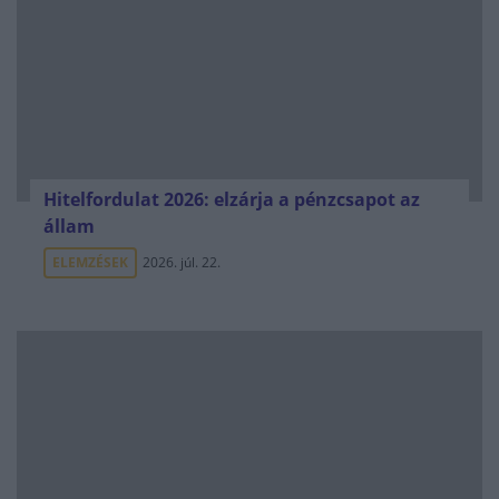
Hitelfordulat 2026: elzárja a pénzcsapot az
állam
ELEMZÉSEK
2026. júl. 22.