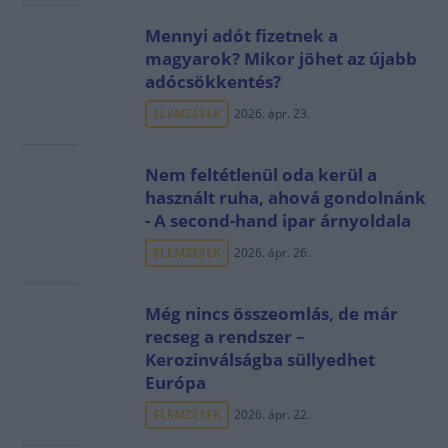
Mennyi adót fizetnek a
magyarok? Mikor jöhet az újabb
adócsökkentés?
ELEMZÉSEK
2026. ápr. 23.
Nem feltétlenül oda kerül a
használt ruha, ahová gondolnánk
- A second-hand ipar árnyoldala
ELEMZÉSEK
2026. ápr. 26.
Még nincs összeomlás, de már
recseg a rendszer –
Kerozinválságba süllyedhet
Európa
ELEMZÉSEK
2026. ápr. 22.