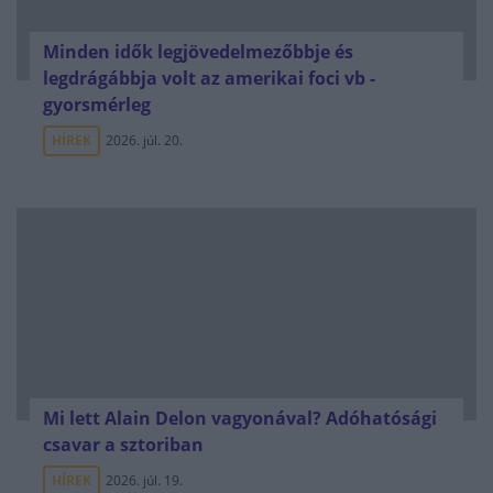
Minden idők legjövedelmezőbbje és
legdrágábbja volt az amerikai foci vb -
gyorsmérleg
HÍREK
2026. júl. 20.
Mi lett Alain Delon vagyonával? Adóhatósági
csavar a sztoriban
HÍREK
2026. júl. 19.