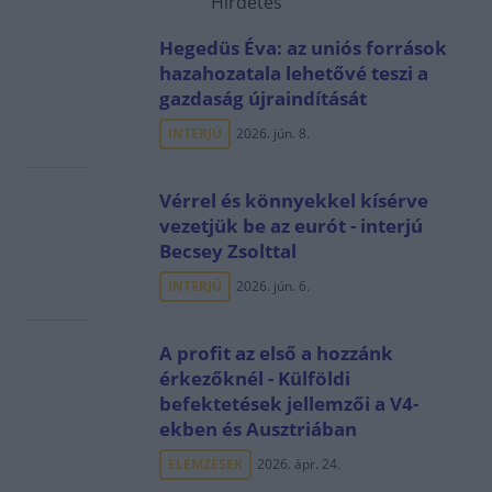
Hirdetés
Hegedüs Éva: az uniós források
hazahozatala lehetővé teszi a
gazdaság újraindítását
INTERJÚ
2026. jún. 8.
Vérrel és könnyekkel kísérve
vezetjük be az eurót - interjú
Becsey Zsolttal
INTERJÚ
2026. jún. 6.
A profit az első a hozzánk
érkezőknél - Külföldi
befektetések jellemzői a V4-
ekben és Ausztriában
ELEMZÉSEK
2026. ápr. 24.