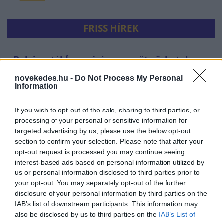
FRISS HÍREK
Belgiumtól Írországig: ez az öt sörhatalom
vezeti az uniós exportot
novekedes.hu -
Do Not Process My Personal
Information
HÍREK
21 perce
If you wish to opt-out of the sale, sharing to third parties, or
processing of your personal or sensitive information for
targeted advertising by us, please use the below opt-out
section to confirm your selection. Please note that after your
opt-out request is processed you may continue seeing
interest-based ads based on personal information utilized by
us or personal information disclosed to third parties prior to
your opt-out. You may separately opt-out of the further
disclosure of your personal information by third parties on the
IAB’s list of downstream participants. This information may
Választási ígéret marad, vagy megvalósítható
also be disclosed by us to third parties on the
IAB’s List of