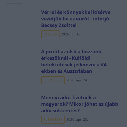
Vérrel és könnyekkel kísérve
vezetjük be az eurót - interjú
Becsey Zsolttal
INTERJÚ
2026. jún. 6.
A profit az első a hozzánk
érkezőknél - Külföldi
befektetések jellemzői a V4-
ekben és Ausztriában
ELEMZÉSEK
2026. ápr. 24.
Mennyi adót fizetnek a
magyarok? Mikor jöhet az újabb
adócsökkentés?
ELEMZÉSEK
2026. ápr. 23.