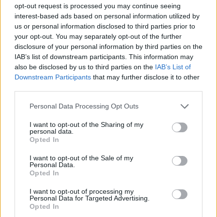
vonatlassításokkal
opt-out request is processed you may continue seeing
interest-based ads based on personal information utilized by
HÍREK
2 órája
us or personal information disclosed to third parties prior to
your opt-out. You may separately opt-out of the further
disclosure of your personal information by third parties on the
IAB’s list of downstream participants. This information may
also be disclosed by us to third parties on the
IAB’s List of
Downstream Participants
that may further disclose it to other
third parties.
Please note that this website/app uses one or more Google
Personal Data Processing Opt Outs
services and may gather and store information including but
not limited to your visit or usage behaviour. You may click to
I want to opt-out of the Sharing of my
Olasz lap: dzsihadista hálózatokra és a ceutai
personal data.
grant or deny consent to Google and its third-party tags to
bevándorlás biztonsági kockázataira
Opted In
use your data for below specified purposes in below Google
figyelmeztetnek a titkosszolgálatok
consent section.
I want to opt-out of the Sale of my
Personal Data.
HÍREK
4 órája
Opted In
I want to opt-out of processing my
Personal Data for Targeted Advertising.
Heaven Street Seven: nézz vissza, és nézd
Opted In
vissza!