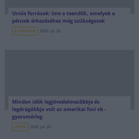
Uniós források: íme a teendők, amelyek a
pénzek érkezéséhez még szükségesek
ELEMZÉSEK
2026. júl. 20.
Minden idők legjövedelmezőbbje és
legdrágábbja volt az amerikai foci vb -
gyorsmérleg
HÍREK
2026. júl. 20.