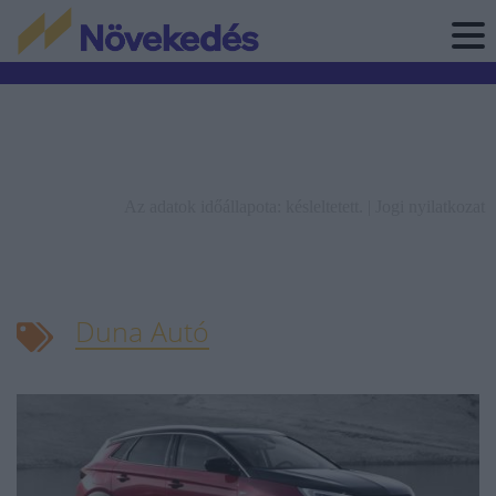
Az adatok időállapota: késleltetett. |
Jogi nyilatkozat
Duna Autó