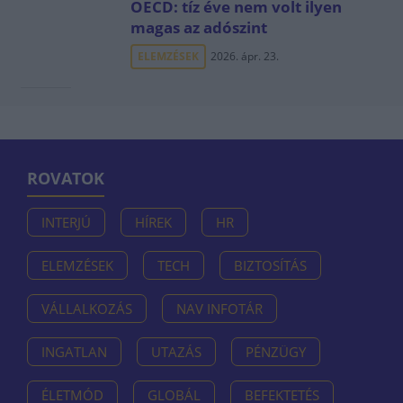
OECD: tíz éve nem volt ilyen
magas az adószint
ELEMZÉSEK
2026. ápr. 23.
ROVATOK
INTERJÚ
HÍREK
HR
ELEMZÉSEK
TECH
BIZTOSÍTÁS
VÁLLALKOZÁS
NAV INFOTÁR
INGATLAN
UTAZÁS
PÉNZÜGY
ÉLETMÓD
GLOBÁL
BEFEKTETÉS