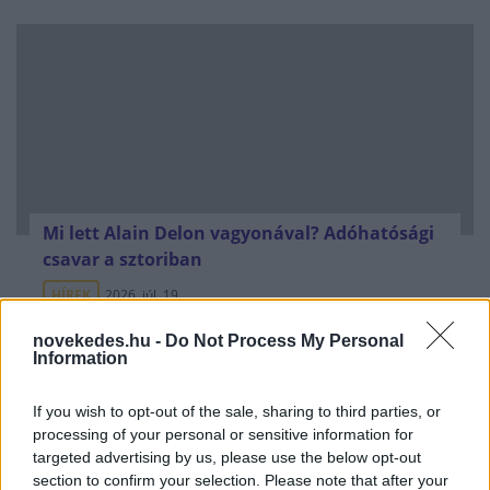
Mi lett Alain Delon vagyonával? Adóhatósági
csavar a sztoriban
HÍREK
2026. júl. 19.
novekedes.hu -
Do Not Process My Personal
Information
FRISS HÍREK
If you wish to opt-out of the sale, sharing to third parties, or
processing of your personal or sensitive information for
Megjött a kimutatás: ennyi áramot
targeted advertising by us, please use the below opt-out
sikerült megtakarítani a
section to confirm your selection. Please note that after your