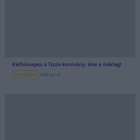
Kéthónapos a Tisza-kormány: íme a mérleg!
ELEMZÉSEK
2026. júl. 21.