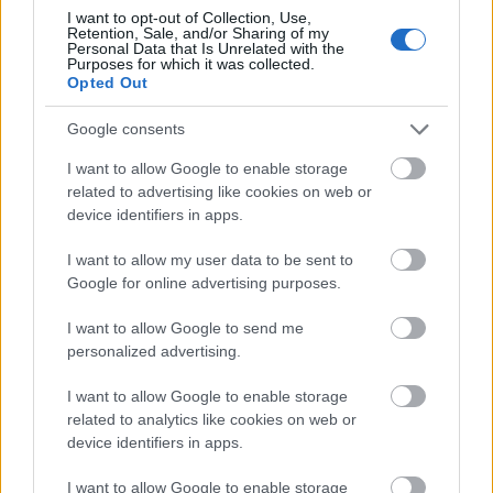
I want to opt-out of Collection, Use,
Retention, Sale, and/or Sharing of my
LIFESTYLE
5 órája
Personal Data that Is Unrelated with the
Purposes for which it was collected.
Opted Out
Google consents
I want to allow Google to enable storage
related to advertising like cookies on web or
device identifiers in apps.
I want to allow my user data to be sent to
Google for online advertising purposes.
Az éjszakai támadások mérlege az ukrán-
orosz határon: 3 civil halott, 13 sebesült
I want to allow Google to send me
personalized advertising.
HÍREK
5 órája
I want to allow Google to enable storage
related to analytics like cookies on web or
device identifiers in apps.
Hét egyszerű szokás, amivel energiát
takaríthatunk meg otthonunkban
I want to allow Google to enable storage