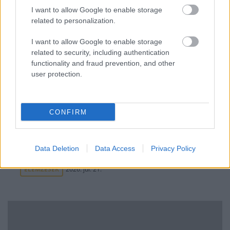
I want to allow Google to enable storage
ELEMZÉSEK
2026. júl. 22.
related to personalization.
I want to allow Google to enable storage
related to security, including authentication
functionality and fraud prevention, and other
user protection.
CONFIRM
Vagyonvisszaszerzés: amikor a pénz
Data Deletion
Data Access
Privacy Policy
gyorsabban fut, mint a jog
ELEMZÉSEK
2026. júl. 21.