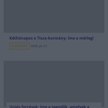
Kéthónapos a Tisza-kormány: íme a mérleg!
ELEMZÉSEK
2026. júl. 21.
Uniós források: íme a teendők, amelyek a