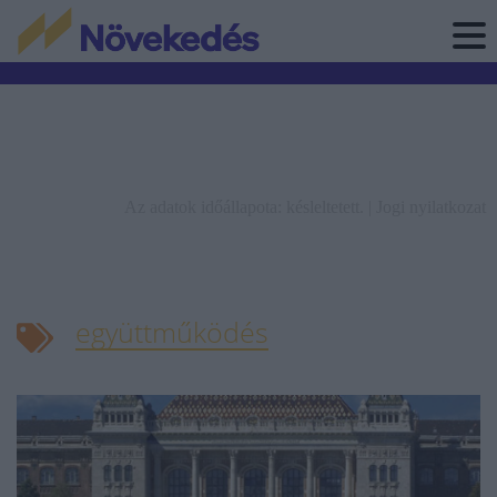
Az adatok időállapota: késleltetett. |
Jogi nyilatkozat
együttműködés