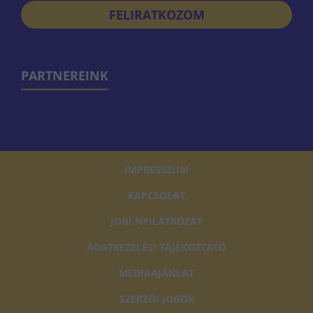
FELIRATKOZOM
PARTNEREINK
IMPRESSZUM
KAPCSOLAT
JOGI NYILATKOZAT
ADATKEZELÉSI TÁJÉKOZTATÓ
MÉDIAAJÁNLAT
SZERZŐI JOGOK