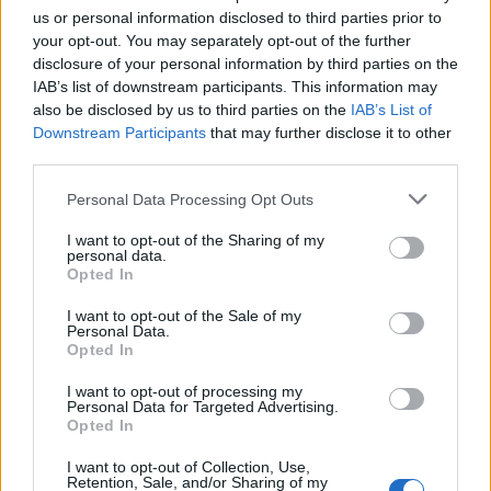
HÍREK
2025. aug. 23.
us or personal information disclosed to third parties prior to
your opt-out. You may separately opt-out of the further
disclosure of your personal information by third parties on the
IAB’s list of downstream participants. This information may
also be disclosed by us to third parties on the
IAB’s List of
Downstream Participants
that may further disclose it to other
third parties.
Please note that this website/app uses one or more Google
Personal Data Processing Opt Outs
services and may gather and store information including but
Szorosabb magyar-francia
not limited to your visit or usage behaviour. You may click to
I want to opt-out of the Sharing of my
personal data.
együttműködés: nukleáris ipar, a
grant or deny consent to Google and its third-party tags to
Opted In
use your data for below specified purposes in below Google
gazdák támogatása, hadiipar a
consent section.
I want to opt-out of the Sale of my
fókuszban
Personal Data.
Opted In
HÍREK
2025. júl. 25.
I want to opt-out of processing my
Personal Data for Targeted Advertising.
Opted In
1
2
3
4
I want to opt-out of Collection, Use,
Retention, Sale, and/or Sharing of my