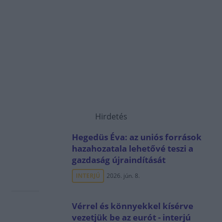
Hirdetés
Hegedüs Éva: az uniós források
hazahozatala lehetővé teszi a
gazdaság újraindítását
INTERJÚ
2026. jún. 8.
Vérrel és könnyekkel kísérve
vezetjük be az eurót - interjú