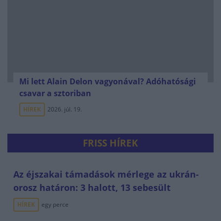
Mi lett Alain Delon vagyonával? Adóhatósági
csavar a sztoriban
HÍREK
2026. júl. 19.
FRISS HÍREK
Az éjszakai támadások mérlege az ukrán-
orosz határon: 3 halott, 13 sebesült
HÍREK
egy perce