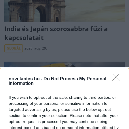
India és Japán szorosabbra fűzi a
kapcsolatait
GLOBÁL
2025. aug. 29.
novekedes.hu -
Do Not Process My Personal
Information
If you wish to opt-out of the sale, sharing to third parties, or
processing of your personal or sensitive information for
Együttműködik a Waberer's és az
targeted advertising by us, please use the below opt-out
section to confirm your selection. Please note that after your
MVM
opt-out request is processed you may continue seeing
interest-based ads based on personal information utilized by